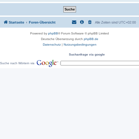
Startseite
Foren-Übersicht
Alle Zeiten sind
UTC+02:00
Powered by
phpBB
® Forum Software © phpBB Limited
Deutsche Übersetzung durch
phpBB.de
Datenschutz
|
Nutzungsbedingungen
Suchanfrage via google
Suche nach Wörtern via
: