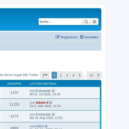
Suche
Erweiterte Suche
Registrieren
Anmelden
Seite
1
von
12
1
2
3
4
5
12
Nächste
Die Suche ergab 586 Treffer
…
ZUGRIFFE
LETZTER BEITRAG
von
Erzkanzler
1155
Mi 15. Jul 2026, 14:28
von
Admin II
11255
Do 5. Mär 2026, 11:54
von
Erzkanzler
4274
Mo 18. Aug 2025, 12:52
von
InSch
6989