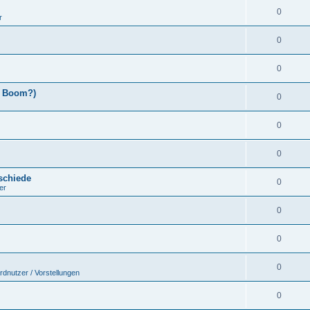
0
r
0
0
x Boom?)
0
0
0
schiede
0
er
0
0
0
rdnutzer / Vorstellungen
0