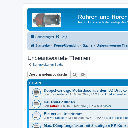
Röhren und Hören
Forum für Freunde der audiophilen
Schnellzugriff
FAQ
Startseite
Foren-Übersicht
Suche
Unbeantwortete Th
Unbeantwortete Themen
Zur erweiterten Suche
Suche
Erweiterte Suche
THEMEN
Doppelwandige Motordose aus dem 3D-Drucker
von
Erzkanzler
»
Mi 15. Jul 2026, 14:28
» in
DIY-Laufwerke 
Neuanmeldungen
von
Admin II
»
Do 5. Mär 2026, 11:54
» in
News
Ein neues Unterforum
von
Erzkanzler
»
Mo 18. Aug 2025, 12:52
» in
Altersgerecht
Max. Dämpfungsfaktor mit 2-stufigem PP Konz