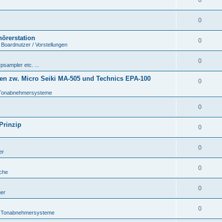
0
0
hörerstation
0
 Boardnutzer / Vorstellungen
0
psampler etc. ...
en zw. Micro Seiki MA-505 und Technics EPA-100
0
Tonabnehmersysteme
0
Prinzip
0
0
er
0
che
0
ger
0
 Tonabnehmersysteme