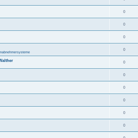
0
0
0
0
onabnehmersysteme
Walther
0
0
0
0
0
0