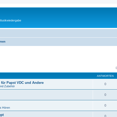
 Musikwiedergabe
emen
ANTWORTEN
 für Papst VDC und Andere
0
und Zubehör
0
0
es Hören
ept
0