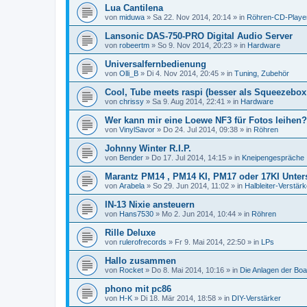
Lua Cantilena
von
miduwa
»
Sa 22. Nov 2014, 20:14
» in
Röhren-CD-Playe
Lansonic DAS-750-PRO Digital Audio Server
von
robeertm
»
So 9. Nov 2014, 20:23
» in
Hardware
Universalfernbedienung
von
Olli_B
»
Di 4. Nov 2014, 20:45
» in
Tuning, Zubehör
Cool, Tube meets raspi (besser als Squeezebo
von
chrissy
»
Sa 9. Aug 2014, 22:41
» in
Hardware
Wer kann mir eine Loewe NF3 für Fotos leihen?
von
VinylSavor
»
Do 24. Jul 2014, 09:38
» in
Röhren
Johnny Winter R.I.P.
von
Bender
»
Do 17. Jul 2014, 14:15
» in
Kneipengespräche
Marantz PM14 , PM14 KI, PM17 oder 17KI Unter
von
Arabela
»
So 29. Jun 2014, 11:02
» in
Halbleiter-Verstärk
IN-13 Nixie ansteuern
von
Hans7530
»
Mo 2. Jun 2014, 10:44
» in
Röhren
Rille Deluxe
von
rulerofrecords
»
Fr 9. Mai 2014, 22:50
» in
LPs
Hallo zusammen
von
Rocket
»
Do 8. Mai 2014, 10:16
» in
Die Anlagen der Boa
phono mit pc86
von
H-K
»
Di 18. Mär 2014, 18:58
» in
DIY-Verstärker