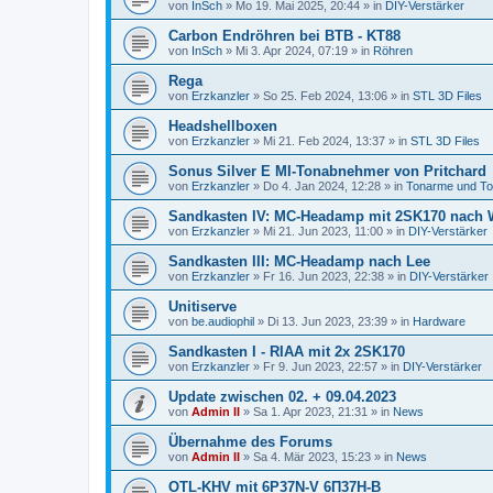
von
InSch
»
Mo 19. Mai 2025, 20:44
» in
DIY-Verstärker
Carbon Endröhren bei BTB - KT88
von
InSch
»
Mi 3. Apr 2024, 07:19
» in
Röhren
Rega
von
Erzkanzler
»
So 25. Feb 2024, 13:06
» in
STL 3D Files
Headshellboxen
von
Erzkanzler
»
Mi 21. Feb 2024, 13:37
» in
STL 3D Files
Sonus Silver E MI-Tonabnehmer von Pritchard
von
Erzkanzler
»
Do 4. Jan 2024, 12:28
» in
Tonarme und T
Sandkasten IV: MC-Headamp mit 2SK170 nach 
von
Erzkanzler
»
Mi 21. Jun 2023, 11:00
» in
DIY-Verstärker
Sandkasten III: MC-Headamp nach Lee
von
Erzkanzler
»
Fr 16. Jun 2023, 22:38
» in
DIY-Verstärker
Unitiserve
von
be.audiophil
»
Di 13. Jun 2023, 23:39
» in
Hardware
Sandkasten I - RIAA mit 2x 2SK170
von
Erzkanzler
»
Fr 9. Jun 2023, 22:57
» in
DIY-Verstärker
Update zwischen 02. + 09.04.2023
von
Admin II
»
Sa 1. Apr 2023, 21:31
» in
News
Übernahme des Forums
von
Admin II
»
Sa 4. Mär 2023, 15:23
» in
News
OTL-KHV mit 6P37N-V 6П37Н-В