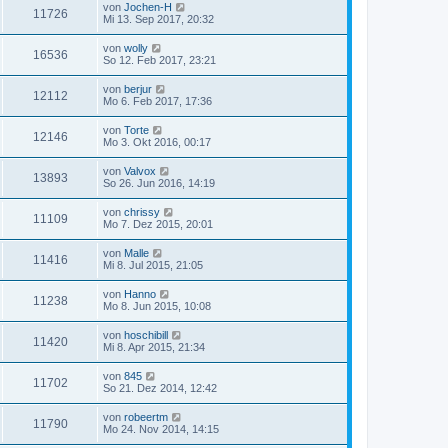
von
Jochen-H
11726
Mi 13. Sep 2017, 20:32
von
wolly
16536
So 12. Feb 2017, 23:21
von
berjur
12112
Mo 6. Feb 2017, 17:36
von
Torte
12146
Mo 3. Okt 2016, 00:17
von
Valvox
13893
So 26. Jun 2016, 14:19
von
chrissy
11109
Mo 7. Dez 2015, 20:01
von
Malle
11416
Mi 8. Jul 2015, 21:05
von
Hanno
11238
Mo 8. Jun 2015, 10:08
von
hoschibill
11420
Mi 8. Apr 2015, 21:34
von
845
11702
So 21. Dez 2014, 12:42
von
robeertm
11790
Mo 24. Nov 2014, 14:15