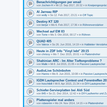
Benachrichtigungen per email
von
Jochen-H
»
Mi 13. Sep 2017, 20:32
» in
Kneipengespräc
Al Jarreau RIP
von
wolly
»
So 12. Feb 2017, 23:21
» in
Off Topic
Destiny KT 120
von
berjur
»
Mo 6. Feb 2017, 17:36
» in
Röhrenverstärker
Wechsel auf EM 83
von
Torte
»
Mo 3. Okt 2016, 00:17
» in
Röhren
QUAD 405
von
Valvox
»
So 26. Jun 2016, 14:19
» in
Halbleiter-Verstärk
Heute in ZDF Info "Vinyl lebt" 20:15
von
chrissy
»
Mo 7. Dez 2015, 20:01
» in
Plattendreher
Shahinian ARC - Im Alter Tieftonprobleme ?
von
Malle
»
Mi 8. Jul 2015, 21:05
» in
Passive Lautsprecher
AudioLive Schönbohm
von
Hanno
»
Mo 8. Jun 2015, 10:08
» in
Passive Lautsprech
IGDH Lautsprecher Contest und Forentreffen 20
von
hoschibill
»
Mi 8. Apr 2015, 21:34
» in
DIY-Lautsprecher
Schiefer-Servierplatten bei Aldi Süd
von
845
»
So 21. Dez 2014, 12:42
» in
DIY-Laufwerke und Z
Plattenspieler mal anders
von
robeertm
»
Mo 24. Nov 2014, 14:15
» in
Plattendreher