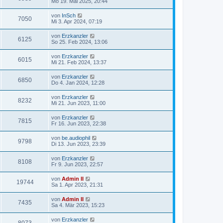
Mo 19. Mai 2025, 20:44
von
InSch
7050
Mi 3. Apr 2024, 07:19
von
Erzkanzler
6125
So 25. Feb 2024, 13:06
von
Erzkanzler
6015
Mi 21. Feb 2024, 13:37
von
Erzkanzler
6850
Do 4. Jan 2024, 12:28
von
Erzkanzler
8232
Mi 21. Jun 2023, 11:00
von
Erzkanzler
7815
Fr 16. Jun 2023, 22:38
von
be.audiophil
9798
Di 13. Jun 2023, 23:39
von
Erzkanzler
8108
Fr 9. Jun 2023, 22:57
von
Admin II
19744
Sa 1. Apr 2023, 21:31
von
Admin II
7435
Sa 4. Mär 2023, 15:23
von
Erzkanzler