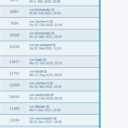
8073
Do 2. Mär 2023, 18:06
von
Erzkanzler
8083
Di 28. Feb 2023, 16:43
von
Jochen-H
7034
Do 23. Feb 2023, 21:09
von
Erzkanzler
10506
So 14. Mär 2021, 16:50
von
be.audiophil
10234
Sa 30. Mai 2020, 12:24
von
Satin
11817
Mo 21. Okt 2019, 15:15
von
Knuffi
11752
Mo 12. Aug 2019, 08:03
von
Jochen-H
12009
Do 23. Mai 2019, 16:46
von
haotschmi
16414
Do 14. Feb 2019, 09:39
von
Bender
11460
Mo 4. Dez 2017, 11:00
von
carroxwatch
11434
Mi 15. Nov 2017, 14:48