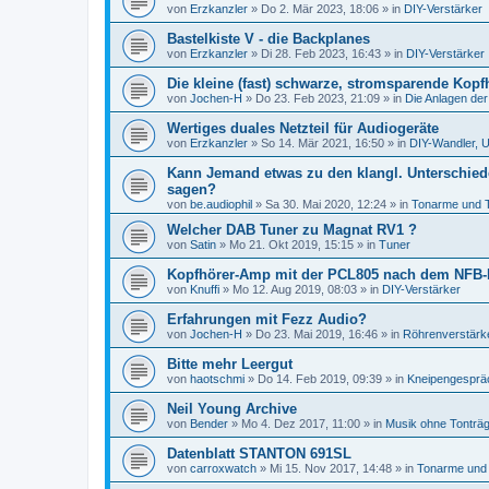
von
Erzkanzler
»
Do 2. Mär 2023, 18:06
» in
DIY-Verstärker
Bastelkiste V - die Backplanes
von
Erzkanzler
»
Di 28. Feb 2023, 16:43
» in
DIY-Verstärker
Die kleine (fast) schwarze, stromsparende Kopf
von
Jochen-H
»
Do 23. Feb 2023, 21:09
» in
Die Anlagen der
Wertiges duales Netzteil für Audiogeräte
von
Erzkanzler
»
So 14. Mär 2021, 16:50
» in
DIY-Wandler, U
Kann Jemand etwas zu den klangl. Unterschied
sagen?
von
be.audiophil
»
Sa 30. Mai 2020, 12:24
» in
Tonarme und 
Welcher DAB Tuner zu Magnat RV1 ?
von
Satin
»
Mo 21. Okt 2019, 15:15
» in
Tuner
Kopfhörer-Amp mit der PCL805 nach dem NFB-
von
Knuffi
»
Mo 12. Aug 2019, 08:03
» in
DIY-Verstärker
Erfahrungen mit Fezz Audio?
von
Jochen-H
»
Do 23. Mai 2019, 16:46
» in
Röhrenverstärk
Bitte mehr Leergut
von
haotschmi
»
Do 14. Feb 2019, 09:39
» in
Kneipengesprä
Neil Young Archive
von
Bender
»
Mo 4. Dez 2017, 11:00
» in
Musik ohne Tonträ
Datenblatt STANTON 691SL
von
carroxwatch
»
Mi 15. Nov 2017, 14:48
» in
Tonarme und