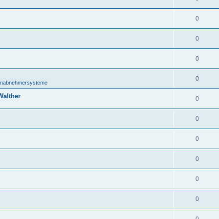
0
0
0
0
onabnehmersysteme
Walther
0
0
0
0
0
0