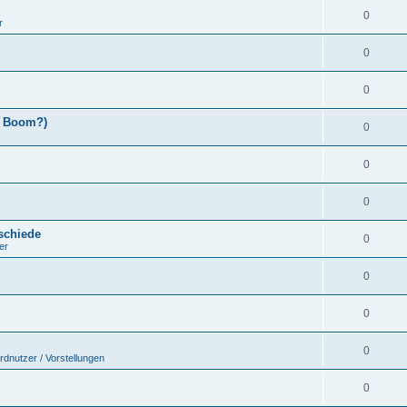
0
r
0
0
x Boom?)
0
0
0
schiede
0
er
0
0
0
rdnutzer / Vorstellungen
0