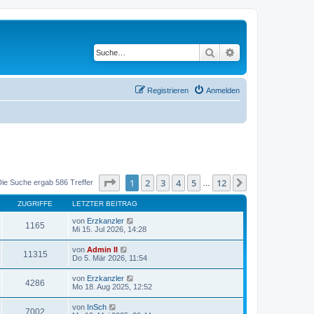
Suche
Erweiterte Suche
Registrieren
Anmelden
Seite
1
von
12
1
2
3
4
5
12
Nächste
Die Suche ergab 586 Treffer
…
ZUGRIFFE
LETZTER BEITRAG
von
Erzkanzler
1165
Mi 15. Jul 2026, 14:28
von
Admin II
11315
Do 5. Mär 2026, 11:54
von
Erzkanzler
4286
Mo 18. Aug 2025, 12:52
von
InSch
7002