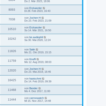
8084
Do 2. Mär 2023, 18:06
von
Erzkanzler
8093
Di 28. Feb 2023, 16:43
von
Jochen-H
7038
Do 23. Feb 2023, 21:09
von
Erzkanzler
10510
So 14. Mär 2021, 16:50
von
be.audiophil
10242
Sa 30. Mai 2020, 12:24
von
Satin
11826
Mo 21. Okt 2019, 15:15
von
Knuffi
11759
Mo 12. Aug 2019, 08:03
von
Jochen-H
12020
Do 23. Mai 2019, 16:46
von
haotschmi
16425
Do 14. Feb 2019, 09:39
von
Bender
11468
Mo 4. Dez 2017, 11:00
von
carroxwatch
11444
Mi 15. Nov 2017, 14:48