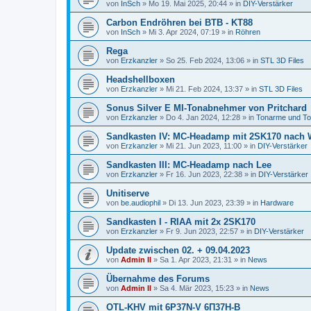
von
InSch
»
Mo 19. Mai 2025, 20:44
» in
DIY-Verstärker
Carbon Endröhren bei BTB - KT88
von
InSch
»
Mi 3. Apr 2024, 07:19
» in
Röhren
Rega
von
Erzkanzler
»
So 25. Feb 2024, 13:06
» in
STL 3D Files
Headshellboxen
von
Erzkanzler
»
Mi 21. Feb 2024, 13:37
» in
STL 3D Files
Sonus Silver E MI-Tonabnehmer von Pritchard
von
Erzkanzler
»
Do 4. Jan 2024, 12:28
» in
Tonarme und T
Sandkasten IV: MC-Headamp mit 2SK170 nach 
von
Erzkanzler
»
Mi 21. Jun 2023, 11:00
» in
DIY-Verstärker
Sandkasten III: MC-Headamp nach Lee
von
Erzkanzler
»
Fr 16. Jun 2023, 22:38
» in
DIY-Verstärker
Unitiserve
von
be.audiophil
»
Di 13. Jun 2023, 23:39
» in
Hardware
Sandkasten I - RIAA mit 2x 2SK170
von
Erzkanzler
»
Fr 9. Jun 2023, 22:57
» in
DIY-Verstärker
Update zwischen 02. + 09.04.2023
von
Admin II
»
Sa 1. Apr 2023, 21:31
» in
News
Übernahme des Forums
von
Admin II
»
Sa 4. Mär 2023, 15:23
» in
News
OTL-KHV mit 6P37N-V 6П37Н-В