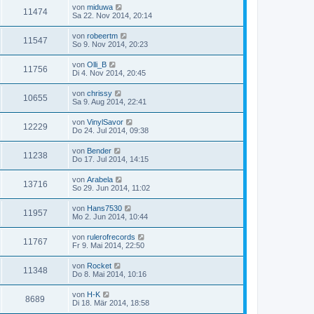
von
miduwa
11474
Sa 22. Nov 2014, 20:14
von
robeertm
11547
So 9. Nov 2014, 20:23
von
Olli_B
11756
Di 4. Nov 2014, 20:45
von
chrissy
10655
Sa 9. Aug 2014, 22:41
von
VinylSavor
12229
Do 24. Jul 2014, 09:38
von
Bender
11238
Do 17. Jul 2014, 14:15
von
Arabela
13716
So 29. Jun 2014, 11:02
von
Hans7530
11957
Mo 2. Jun 2014, 10:44
von
rulerofrecords
11767
Fr 9. Mai 2014, 22:50
von
Rocket
11348
Do 8. Mai 2014, 10:16
von
H-K
8689
Di 18. Mär 2014, 18:58