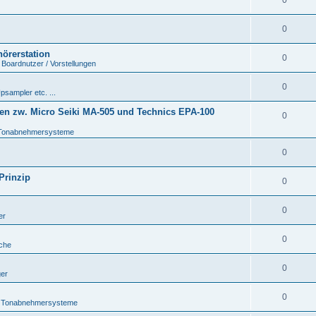
0
0
hörerstation
0
 Boardnutzer / Vorstellungen
0
psampler etc. ...
en zw. Micro Seiki MA-505 und Technics EPA-100
0
Tonabnehmersysteme
0
Prinzip
0
0
er
0
che
0
ger
0
 Tonabnehmersysteme