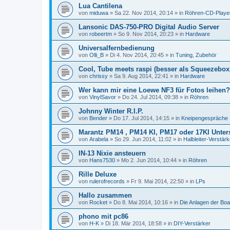
Lua Cantilena
von
miduwa
»
Sa 22. Nov 2014, 20:14
» in
Röhren-CD-Playe
Lansonic DAS-750-PRO Digital Audio Server
von
robeertm
»
So 9. Nov 2014, 20:23
» in
Hardware
Universalfernbedienung
von
Olli_B
»
Di 4. Nov 2014, 20:45
» in
Tuning, Zubehör
Cool, Tube meets raspi (besser als Squeezebo
von
chrissy
»
Sa 9. Aug 2014, 22:41
» in
Hardware
Wer kann mir eine Loewe NF3 für Fotos leihen?
von
VinylSavor
»
Do 24. Jul 2014, 09:38
» in
Röhren
Johnny Winter R.I.P.
von
Bender
»
Do 17. Jul 2014, 14:15
» in
Kneipengespräche
Marantz PM14 , PM14 KI, PM17 oder 17KI Unter
von
Arabela
»
So 29. Jun 2014, 11:02
» in
Halbleiter-Verstärk
IN-13 Nixie ansteuern
von
Hans7530
»
Mo 2. Jun 2014, 10:44
» in
Röhren
Rille Deluxe
von
rulerofrecords
»
Fr 9. Mai 2014, 22:50
» in
LPs
Hallo zusammen
von
Rocket
»
Do 8. Mai 2014, 10:16
» in
Die Anlagen der Boa
phono mit pc86
von
H-K
»
Di 18. Mär 2014, 18:58
» in
DIY-Verstärker