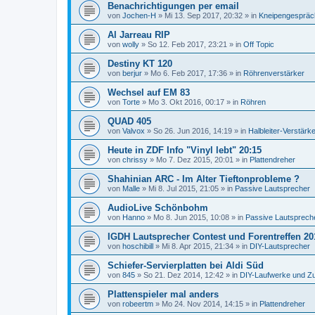
Benachrichtigungen per email
von
Jochen-H
»
Mi 13. Sep 2017, 20:32
» in
Kneipengespräc
Al Jarreau RIP
von
wolly
»
So 12. Feb 2017, 23:21
» in
Off Topic
Destiny KT 120
von
berjur
»
Mo 6. Feb 2017, 17:36
» in
Röhrenverstärker
Wechsel auf EM 83
von
Torte
»
Mo 3. Okt 2016, 00:17
» in
Röhren
QUAD 405
von
Valvox
»
So 26. Jun 2016, 14:19
» in
Halbleiter-Verstärk
Heute in ZDF Info "Vinyl lebt" 20:15
von
chrissy
»
Mo 7. Dez 2015, 20:01
» in
Plattendreher
Shahinian ARC - Im Alter Tieftonprobleme ?
von
Malle
»
Mi 8. Jul 2015, 21:05
» in
Passive Lautsprecher
AudioLive Schönbohm
von
Hanno
»
Mo 8. Jun 2015, 10:08
» in
Passive Lautsprech
IGDH Lautsprecher Contest und Forentreffen 20
von
hoschibill
»
Mi 8. Apr 2015, 21:34
» in
DIY-Lautsprecher
Schiefer-Servierplatten bei Aldi Süd
von
845
»
So 21. Dez 2014, 12:42
» in
DIY-Laufwerke und Z
Plattenspieler mal anders
von
robeertm
»
Mo 24. Nov 2014, 14:15
» in
Plattendreher