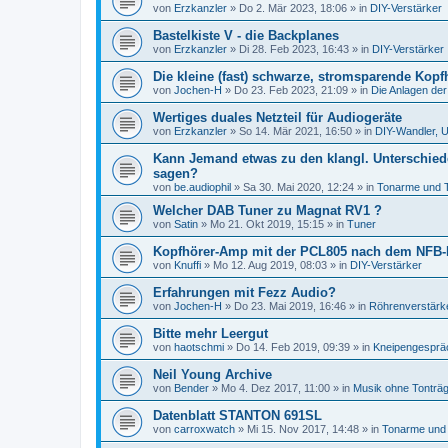
von
Erzkanzler
»
Do 2. Mär 2023, 18:06
» in
DIY-Verstärker
Bastelkiste V - die Backplanes
von
Erzkanzler
»
Di 28. Feb 2023, 16:43
» in
DIY-Verstärker
Die kleine (fast) schwarze, stromsparende Kopf
von
Jochen-H
»
Do 23. Feb 2023, 21:09
» in
Die Anlagen der
Wertiges duales Netzteil für Audiogeräte
von
Erzkanzler
»
So 14. Mär 2021, 16:50
» in
DIY-Wandler, U
Kann Jemand etwas zu den klangl. Unterschied
sagen?
von
be.audiophil
»
Sa 30. Mai 2020, 12:24
» in
Tonarme und 
Welcher DAB Tuner zu Magnat RV1 ?
von
Satin
»
Mo 21. Okt 2019, 15:15
» in
Tuner
Kopfhörer-Amp mit der PCL805 nach dem NFB-
von
Knuffi
»
Mo 12. Aug 2019, 08:03
» in
DIY-Verstärker
Erfahrungen mit Fezz Audio?
von
Jochen-H
»
Do 23. Mai 2019, 16:46
» in
Röhrenverstärk
Bitte mehr Leergut
von
haotschmi
»
Do 14. Feb 2019, 09:39
» in
Kneipengesprä
Neil Young Archive
von
Bender
»
Mo 4. Dez 2017, 11:00
» in
Musik ohne Tonträ
Datenblatt STANTON 691SL
von
carroxwatch
»
Mi 15. Nov 2017, 14:48
» in
Tonarme und