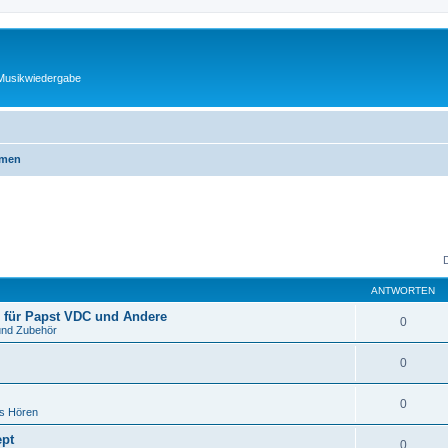
 Musikwiedergabe
emen
ANTWORTEN
 für Papst VDC und Andere
0
und Zubehör
0
0
es Hören
ept
0