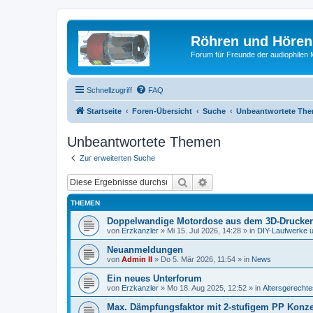
Röhren und Hören
Forum für Freunde der audiophilen
Schnellzugriff
FAQ
Startseite
Foren-Übersicht
Suche
Unbeantwortete Th
Unbeantwortete Themen
Zur erweiterten Suche
Suche
Erweiterte Suche
THEMEN
Doppelwandige Motordose aus dem 3D-Drucker
von
Erzkanzler
»
Mi 15. Jul 2026, 14:28
» in
DIY-Laufwerke 
Neuanmeldungen
von
Admin II
»
Do 5. Mär 2026, 11:54
» in
News
Ein neues Unterforum
von
Erzkanzler
»
Mo 18. Aug 2025, 12:52
» in
Altersgerecht
Max. Dämpfungsfaktor mit 2-stufigem PP Konz