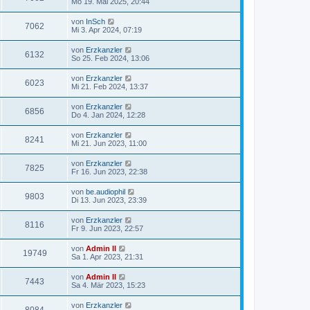
Mo 19. Mai 2025, 20:44
von
InSch
7062
Mi 3. Apr 2024, 07:19
von
Erzkanzler
6132
So 25. Feb 2024, 13:06
von
Erzkanzler
6023
Mi 21. Feb 2024, 13:37
von
Erzkanzler
6856
Do 4. Jan 2024, 12:28
von
Erzkanzler
8241
Mi 21. Jun 2023, 11:00
von
Erzkanzler
7825
Fr 16. Jun 2023, 22:38
von
be.audiophil
9803
Di 13. Jun 2023, 23:39
von
Erzkanzler
8116
Fr 9. Jun 2023, 22:57
von
Admin II
19749
Sa 1. Apr 2023, 21:31
von
Admin II
7443
Sa 4. Mär 2023, 15:23
von
Erzkanzler