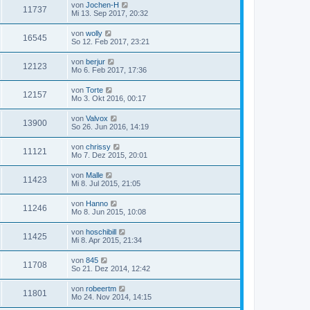
von
Jochen-H
11737
Mi 13. Sep 2017, 20:32
von
wolly
16545
So 12. Feb 2017, 23:21
von
berjur
12123
Mo 6. Feb 2017, 17:36
von
Torte
12157
Mo 3. Okt 2016, 00:17
von
Valvox
13900
So 26. Jun 2016, 14:19
von
chrissy
11121
Mo 7. Dez 2015, 20:01
von
Malle
11423
Mi 8. Jul 2015, 21:05
von
Hanno
11246
Mo 8. Jun 2015, 10:08
von
hoschibill
11425
Mi 8. Apr 2015, 21:34
von
845
11708
So 21. Dez 2014, 12:42
von
robeertm
11801
Mo 24. Nov 2014, 14:15