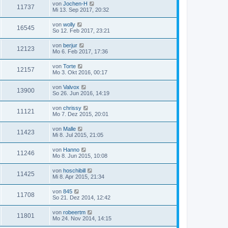
von
Jochen-H
11737
Mi 13. Sep 2017, 20:32
von
wolly
16545
So 12. Feb 2017, 23:21
von
berjur
12123
Mo 6. Feb 2017, 17:36
von
Torte
12157
Mo 3. Okt 2016, 00:17
von
Valvox
13900
So 26. Jun 2016, 14:19
von
chrissy
11121
Mo 7. Dez 2015, 20:01
von
Malle
11423
Mi 8. Jul 2015, 21:05
von
Hanno
11246
Mo 8. Jun 2015, 10:08
von
hoschibill
11425
Mi 8. Apr 2015, 21:34
von
845
11708
So 21. Dez 2014, 12:42
von
robeertm
11801
Mo 24. Nov 2014, 14:15