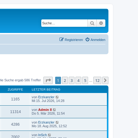
Suche
Erweiterte Suche
Registrieren
Anmelden
Seite
1
von
12
1
2
3
4
5
12
Nächste
Die Suche ergab 586 Treffer
…
ZUGRIFFE
LETZTER BEITRAG
von
Erzkanzler
1165
Mi 15. Jul 2026, 14:28
von
Admin II
11314
Do 5. Mär 2026, 11:54
von
Erzkanzler
4286
Mo 18. Aug 2025, 12:52
von
InSch
7002