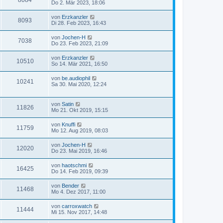
8084
Do 2. Mär 2023, 18:06
von
Erzkanzler
8093
Di 28. Feb 2023, 16:43
von
Jochen-H
7038
Do 23. Feb 2023, 21:09
von
Erzkanzler
10510
So 14. Mär 2021, 16:50
von
be.audiophil
10241
Sa 30. Mai 2020, 12:24
von
Satin
11826
Mo 21. Okt 2019, 15:15
von
Knuffi
11759
Mo 12. Aug 2019, 08:03
von
Jochen-H
12020
Do 23. Mai 2019, 16:46
von
haotschmi
16425
Do 14. Feb 2019, 09:39
von
Bender
11468
Mo 4. Dez 2017, 11:00
von
carroxwatch
11444
Mi 15. Nov 2017, 14:48