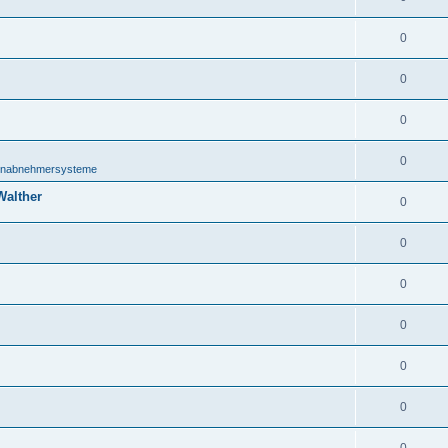
0
0
0
0
onabnehmersysteme
Walther
0
0
0
0
0
0