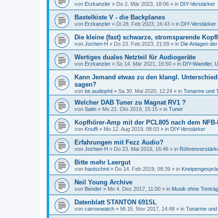
von
Erzkanzler
»
Do 2. Mär 2023, 18:06
» in
DIY-Verstärker
Bastelkiste V - die Backplanes
von
Erzkanzler
»
Di 28. Feb 2023, 16:43
» in
DIY-Verstärker
Die kleine (fast) schwarze, stromsparende Kopf
von
Jochen-H
»
Do 23. Feb 2023, 21:09
» in
Die Anlagen der
Wertiges duales Netzteil für Audiogeräte
von
Erzkanzler
»
So 14. Mär 2021, 16:50
» in
DIY-Wandler, U
Kann Jemand etwas zu den klangl. Unterschied
sagen?
von
be.audiophil
»
Sa 30. Mai 2020, 12:24
» in
Tonarme und 
Welcher DAB Tuner zu Magnat RV1 ?
von
Satin
»
Mo 21. Okt 2019, 15:15
» in
Tuner
Kopfhörer-Amp mit der PCL805 nach dem NFB-
von
Knuffi
»
Mo 12. Aug 2019, 08:03
» in
DIY-Verstärker
Erfahrungen mit Fezz Audio?
von
Jochen-H
»
Do 23. Mai 2019, 16:46
» in
Röhrenverstärk
Bitte mehr Leergut
von
haotschmi
»
Do 14. Feb 2019, 09:39
» in
Kneipengesprä
Neil Young Archive
von
Bender
»
Mo 4. Dez 2017, 11:00
» in
Musik ohne Tonträ
Datenblatt STANTON 691SL
von
carroxwatch
»
Mi 15. Nov 2017, 14:48
» in
Tonarme und