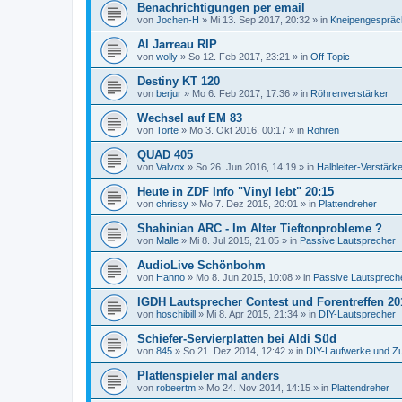
Benachrichtigungen per email
von
Jochen-H
»
Mi 13. Sep 2017, 20:32
» in
Kneipengespräc
Al Jarreau RIP
von
wolly
»
So 12. Feb 2017, 23:21
» in
Off Topic
Destiny KT 120
von
berjur
»
Mo 6. Feb 2017, 17:36
» in
Röhrenverstärker
Wechsel auf EM 83
von
Torte
»
Mo 3. Okt 2016, 00:17
» in
Röhren
QUAD 405
von
Valvox
»
So 26. Jun 2016, 14:19
» in
Halbleiter-Verstärk
Heute in ZDF Info "Vinyl lebt" 20:15
von
chrissy
»
Mo 7. Dez 2015, 20:01
» in
Plattendreher
Shahinian ARC - Im Alter Tieftonprobleme ?
von
Malle
»
Mi 8. Jul 2015, 21:05
» in
Passive Lautsprecher
AudioLive Schönbohm
von
Hanno
»
Mo 8. Jun 2015, 10:08
» in
Passive Lautsprech
IGDH Lautsprecher Contest und Forentreffen 20
von
hoschibill
»
Mi 8. Apr 2015, 21:34
» in
DIY-Lautsprecher
Schiefer-Servierplatten bei Aldi Süd
von
845
»
So 21. Dez 2014, 12:42
» in
DIY-Laufwerke und Z
Plattenspieler mal anders
von
robeertm
»
Mo 24. Nov 2014, 14:15
» in
Plattendreher