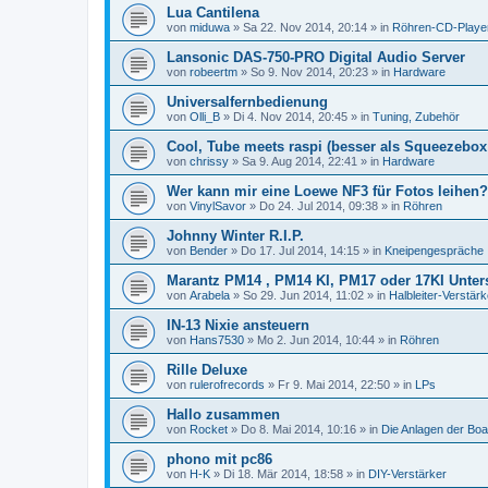
Lua Cantilena
von
miduwa
»
Sa 22. Nov 2014, 20:14
» in
Röhren-CD-Playe
Lansonic DAS-750-PRO Digital Audio Server
von
robeertm
»
So 9. Nov 2014, 20:23
» in
Hardware
Universalfernbedienung
von
Olli_B
»
Di 4. Nov 2014, 20:45
» in
Tuning, Zubehör
Cool, Tube meets raspi (besser als Squeezebo
von
chrissy
»
Sa 9. Aug 2014, 22:41
» in
Hardware
Wer kann mir eine Loewe NF3 für Fotos leihen?
von
VinylSavor
»
Do 24. Jul 2014, 09:38
» in
Röhren
Johnny Winter R.I.P.
von
Bender
»
Do 17. Jul 2014, 14:15
» in
Kneipengespräche
Marantz PM14 , PM14 KI, PM17 oder 17KI Unter
von
Arabela
»
So 29. Jun 2014, 11:02
» in
Halbleiter-Verstärk
IN-13 Nixie ansteuern
von
Hans7530
»
Mo 2. Jun 2014, 10:44
» in
Röhren
Rille Deluxe
von
rulerofrecords
»
Fr 9. Mai 2014, 22:50
» in
LPs
Hallo zusammen
von
Rocket
»
Do 8. Mai 2014, 10:16
» in
Die Anlagen der Boa
phono mit pc86
von
H-K
»
Di 18. Mär 2014, 18:58
» in
DIY-Verstärker