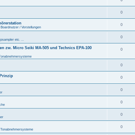
0
0
hörerstation
0
 Boardnutzer / Vorstellungen
0
psampler etc. ...
en zw. Micro Seiki MA-505 und Technics EPA-100
0
Tonabnehmersysteme
0
Prinzip
0
0
er
0
che
0
ger
0
 Tonabnehmersysteme