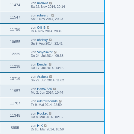
von
miduwa
11474
Sa 22. Nov 2014, 20:14
von
robeertm
11547
So 9. Nov 2014, 20:23
von
Olli_B
11756
Di 4. Nov 2014, 20:45
von
chrissy
10655
Sa 9. Aug 2014, 22:41
von
VinylSavor
12229
Do 24. Jul 2014, 09:38
von
Bender
11238
Do 17. Jul 2014, 14:15
von
Arabela
13716
So 29. Jun 2014, 11:02
von
Hans7530
11957
Mo 2. Jun 2014, 10:44
von
rulerofrecords
11767
Fr 9. Mai 2014, 22:50
von
Rocket
11348
Do 8. Mai 2014, 10:16
von
H-K
8689
Di 18. Mär 2014, 18:58