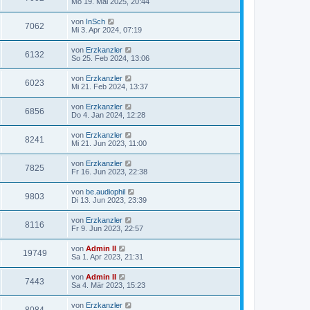
Mo 19. Mai 2025, 20:44
von
InSch
7062
Mi 3. Apr 2024, 07:19
von
Erzkanzler
6132
So 25. Feb 2024, 13:06
von
Erzkanzler
6023
Mi 21. Feb 2024, 13:37
von
Erzkanzler
6856
Do 4. Jan 2024, 12:28
von
Erzkanzler
8241
Mi 21. Jun 2023, 11:00
von
Erzkanzler
7825
Fr 16. Jun 2023, 22:38
von
be.audiophil
9803
Di 13. Jun 2023, 23:39
von
Erzkanzler
8116
Fr 9. Jun 2023, 22:57
von
Admin II
19749
Sa 1. Apr 2023, 21:31
von
Admin II
7443
Sa 4. Mär 2023, 15:23
von
Erzkanzler