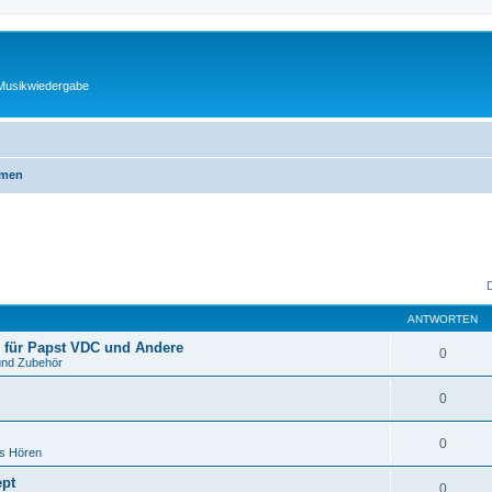
 Musikwiedergabe
emen
ANTWORTEN
 für Papst VDC und Andere
0
und Zubehör
0
0
es Hören
ept
0