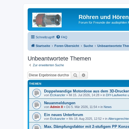
Röhren und Hören
Forum für Freunde der audiophilen
Schnellzugriff
FAQ
Startseite
Foren-Übersicht
Suche
Unbeantwortete Th
Unbeantwortete Themen
Zur erweiterten Suche
Suche
Erweiterte Suche
THEMEN
Doppelwandige Motordose aus dem 3D-Drucker
von
Erzkanzler
»
Mi 15. Jul 2026, 14:28
» in
DIY-Laufwerke 
Neuanmeldungen
von
Admin II
»
Do 5. Mär 2026, 11:54
» in
News
Ein neues Unterforum
von
Erzkanzler
»
Mo 18. Aug 2025, 12:52
» in
Altersgerecht
Max. Dämpfungsfaktor mit 2-stufigem PP Konz