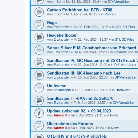
von
InSch
»
Mo 19. Mai 2025, 20:44
» in
DIY-Verstärker
Carbon Endröhren bei BTB - KT88
von
InSch
»
Mi 3. Apr 2024, 07:19
» in
Röhren
Rega
von
Erzkanzler
»
So 25. Feb 2024, 13:06
» in
STL 3D Files
Headshellboxen
von
Erzkanzler
»
Mi 21. Feb 2024, 13:37
» in
STL 3D Files
Sonus Silver E MI-Tonabnehmer von Pritchard
von
Erzkanzler
»
Do 4. Jan 2024, 12:28
» in
Tonarme und T
Sandkasten IV: MC-Headamp mit 2SK170 nach 
von
Erzkanzler
»
Mi 21. Jun 2023, 11:00
» in
DIY-Verstärker
Sandkasten III: MC-Headamp nach Lee
von
Erzkanzler
»
Fr 16. Jun 2023, 22:38
» in
DIY-Verstärker
Unitiserve
von
be.audiophil
»
Di 13. Jun 2023, 23:39
» in
Hardware
Sandkasten I - RIAA mit 2x 2SK170
von
Erzkanzler
»
Fr 9. Jun 2023, 22:57
» in
DIY-Verstärker
Update zwischen 02. + 09.04.2023
von
Admin II
»
Sa 1. Apr 2023, 21:31
» in
News
Übernahme des Forums
von
Admin II
»
Sa 4. Mär 2023, 15:23
» in
News
OTL-KHV mit 6P37N-V 6П37Н-В