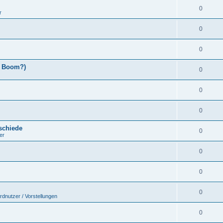
0
r
0
0
x Boom?)
0
0
0
schiede
0
er
0
0
0
rdnutzer / Vorstellungen
0