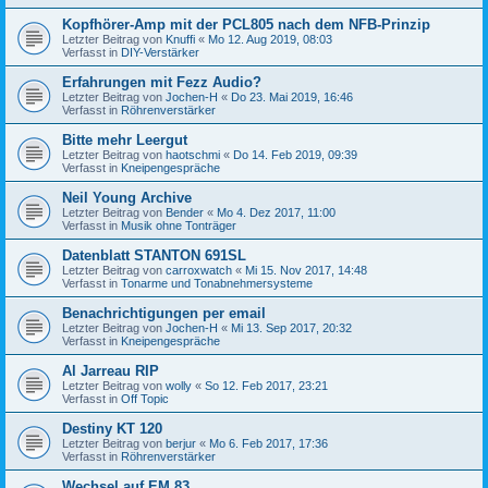
Kopfhörer-Amp mit der PCL805 nach dem NFB-Prinzip
Letzter Beitrag von
Knuffi
«
Mo 12. Aug 2019, 08:03
Verfasst in
DIY-Verstärker
Erfahrungen mit Fezz Audio?
Letzter Beitrag von
Jochen-H
«
Do 23. Mai 2019, 16:46
Verfasst in
Röhrenverstärker
Bitte mehr Leergut
Letzter Beitrag von
haotschmi
«
Do 14. Feb 2019, 09:39
Verfasst in
Kneipengespräche
Neil Young Archive
Letzter Beitrag von
Bender
«
Mo 4. Dez 2017, 11:00
Verfasst in
Musik ohne Tonträger
Datenblatt STANTON 691SL
Letzter Beitrag von
carroxwatch
«
Mi 15. Nov 2017, 14:48
Verfasst in
Tonarme und Tonabnehmersysteme
Benachrichtigungen per email
Letzter Beitrag von
Jochen-H
«
Mi 13. Sep 2017, 20:32
Verfasst in
Kneipengespräche
Al Jarreau RIP
Letzter Beitrag von
wolly
«
So 12. Feb 2017, 23:21
Verfasst in
Off Topic
Destiny KT 120
Letzter Beitrag von
berjur
«
Mo 6. Feb 2017, 17:36
Verfasst in
Röhrenverstärker
Wechsel auf EM 83