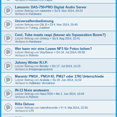
Lansonic DAS-750-PRO Digital Audio Server
Letzter Beitrag von
robeertm
«
So 9. Nov 2014, 20:23
Verfasst in
Hardware
Universalfernbedienung
Letzter Beitrag von
Olli_B
«
Di 4. Nov 2014, 20:45
Verfasst in
Tuning, Zubehör
Cool, Tube meets raspi (besser als Squeezebox Boom?)
Letzter Beitrag von
chrissy
«
Sa 9. Aug 2014, 22:41
Verfasst in
Hardware
Wer kann mir eine Loewe NF3 für Fotos leihen?
Letzter Beitrag von
VinylSavor
«
Do 24. Jul 2014, 09:38
Verfasst in
Röhren
Johnny Winter R.I.P.
Letzter Beitrag von
Bender
«
Do 17. Jul 2014, 14:15
Verfasst in
Kneipengespräche
Marantz PM14 , PM14 KI, PM17 oder 17KI Unterschiede
Letzter Beitrag von
Arabela
«
So 29. Jun 2014, 11:02
Verfasst in
Halbleiter-Verstärker
IN-13 Nixie ansteuern
Letzter Beitrag von
Hans7530
«
Mo 2. Jun 2014, 10:44
Verfasst in
Röhren
Rille Deluxe
Letzter Beitrag von
rulerofrecords
«
Fr 9. Mai 2014, 22:50
Verfasst in
LPs