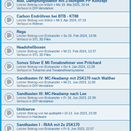
Max. Dämpfungsfaktor mit 2-stufigem PP Konzept
Letzter Beitrag von
InSch
«
Mo 19. Mai 2025, 20:44
Verfasst in
DIY-Verstärker
Carbon Endröhren bei BTB - KT88
Letzter Beitrag von
InSch
«
Mi 3. Apr 2024, 07:19
Verfasst in
Röhren
Rega
Letzter Beitrag von
Erzkanzler
«
So 25. Feb 2024, 13:06
Verfasst in
STL 3D Files
Headshellboxen
Letzter Beitrag von
Erzkanzler
«
Mi 21. Feb 2024, 13:37
Verfasst in
STL 3D Files
Sonus Silver E MI-Tonabnehmer von Pritchard
Letzter Beitrag von
Erzkanzler
«
Do 4. Jan 2024, 12:28
Verfasst in
Tonarme und Tonabnehmersysteme
Sandkasten IV: MC-Headamp mit 2SK170 nach Walther
Letzter Beitrag von
Erzkanzler
«
Mi 21. Jun 2023, 11:00
Verfasst in
DIY-Verstärker
Sandkasten III: MC-Headamp nach Lee
Letzter Beitrag von
Erzkanzler
«
Fr 16. Jun 2023, 22:38
Verfasst in
DIY-Verstärker
Unitiserve
Letzter Beitrag von
be.audiophil
«
Di 13. Jun 2023, 23:39
Verfasst in
Hardware
Sandkasten I - RIAA mit 2x 2SK170
Letzter Beitrag von
Erzkanzler
«
Fr 9. Jun 2023, 22:57