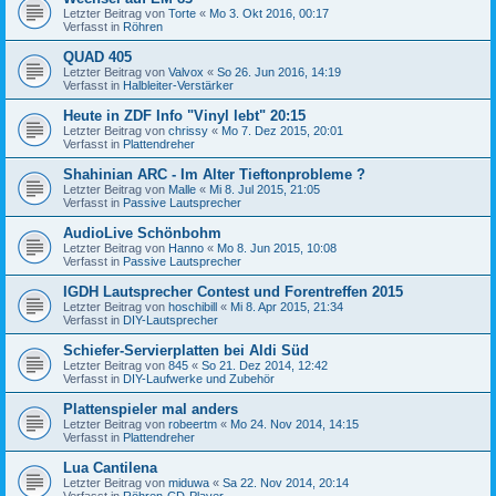
Letzter Beitrag von
Torte
«
Mo 3. Okt 2016, 00:17
Verfasst in
Röhren
QUAD 405
Letzter Beitrag von
Valvox
«
So 26. Jun 2016, 14:19
Verfasst in
Halbleiter-Verstärker
Heute in ZDF Info "Vinyl lebt" 20:15
Letzter Beitrag von
chrissy
«
Mo 7. Dez 2015, 20:01
Verfasst in
Plattendreher
Shahinian ARC - Im Alter Tieftonprobleme ?
Letzter Beitrag von
Malle
«
Mi 8. Jul 2015, 21:05
Verfasst in
Passive Lautsprecher
AudioLive Schönbohm
Letzter Beitrag von
Hanno
«
Mo 8. Jun 2015, 10:08
Verfasst in
Passive Lautsprecher
IGDH Lautsprecher Contest und Forentreffen 2015
Letzter Beitrag von
hoschibill
«
Mi 8. Apr 2015, 21:34
Verfasst in
DIY-Lautsprecher
Schiefer-Servierplatten bei Aldi Süd
Letzter Beitrag von
845
«
So 21. Dez 2014, 12:42
Verfasst in
DIY-Laufwerke und Zubehör
Plattenspieler mal anders
Letzter Beitrag von
robeertm
«
Mo 24. Nov 2014, 14:15
Verfasst in
Plattendreher
Lua Cantilena
Letzter Beitrag von
miduwa
«
Sa 22. Nov 2014, 20:14
Verfasst in
Röhren-CD-Player