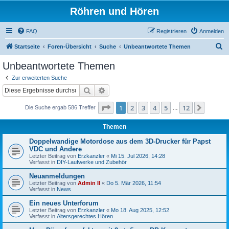
Röhren und Hören
FAQ
Registrieren
Anmelden
S
Startseite
Foren-Übersicht
Suche
Unbeantwortete Themen
u
Unbeantwortete Themen
c
Zur erweiterten Suche
h
Suche
Erweiterte Suche
e
Seite
1
von
12
1
2
3
4
5
12
Nächst
Die Suche ergab 586 Treffer
…
Themen
Doppelwandige Motordose aus dem 3D-Drucker für Papst
VDC und Andere
Letzter Beitrag von
Erzkanzler
«
Mi 15. Jul 2026, 14:28
Verfasst in
DIY-Laufwerke und Zubehör
Neuanmeldungen
Letzter Beitrag von
Admin II
«
Do 5. Mär 2026, 11:54
Verfasst in
News
Ein neues Unterforum
Letzter Beitrag von
Erzkanzler
«
Mo 18. Aug 2025, 12:52
Verfasst in
Altersgerechtes Hören