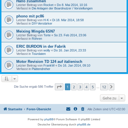
Hallo zusammen
Letzter Beitrag von
Rocket
«
Do 8. Mai 2014, 10:16
Verfasst in
Die Anlagen der Boardnutzer / Vorstellungen
phono mit pc86
Letzter Beitrag von
H-K
«
Di 18. Mär 2014, 18:58
Verfasst in
DIY-Verstärker
Meixing Mingda 6SN7
Letzter Beitrag von
Torte
«
So 23. Feb 2014, 23:06
Verfasst in
Röhren
ERIC BURDON in der Fabrik
Letzter Beitrag von
wolly
«
Do 16. Jan 2014, 23:33
Verfasst in
Tourdaten
Motor Revision TD 124 auf italienisch
Letzter Beitrag von
FrankW
«
Do 16. Jan 2014, 09:10
Verfasst in
Plattendreher
Seite
1
von
12
1
2
3
4
5
12
Nächst
Die Suche ergab 586 Treffer
…
Gehe zu
Startseite
Foren-Übersicht
Alle Zeiten sind
UTC+02:00
Powered by
phpBB
® Forum Software © phpBB Limited
Deutsche Übersetzung durch
phpBB.de