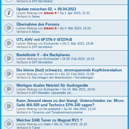
Verfasst in
DIY-Verstärker
Update zwischen 02. + 09.04.2023
Letzter Beitrag von
Admin II
«
Sa 1. Apr 2023, 21:31
Verfasst in
News
Übernahme des Forums
Letzter Beitrag von
Admin II
«
Sa 4. Mär 2023, 15:23
Verfasst in
News
OTL-KHV mit 6P37N-V 6П37Н-В
Letzter Beitrag von
Erzkanzler
«
Do 2. Mär 2023, 18:06
Verfasst in
DIY-Verstärker
Bastelkiste V - die Backplanes
Letzter Beitrag von
Erzkanzler
«
Di 28. Feb 2023, 16:43
Verfasst in
DIY-Verstärker
Die kleine (fast) schwarze, stromsparende Kopfhörerstation
Letzter Beitrag von
Jochen-H
«
Do 23. Feb 2023, 21:09
Verfasst in
Die Anlagen der Boardnutzer / Vorstellungen
Wertiges duales Netzteil für Audiogeräte
Letzter Beitrag von
Erzkanzler
«
So 14. Mär 2021, 16:50
Verfasst in
DIY-Wandler, Upsampler etc. ...
Kann Jemand etwas zu den klangl. Unterschieden zw. Micro
Seiki MA-505 und Technics EPA-100 sagen?
Letzter Beitrag von
be.audiophil
«
Sa 30. Mai 2020, 12:24
Verfasst in
Tonarme und Tonabnehmersysteme
Welcher DAB Tuner zu Magnat RV1 ?
Letzter Beitrag von
Satin
«
Mo 21. Okt 2019, 15:15
Verfasst in
Tuner