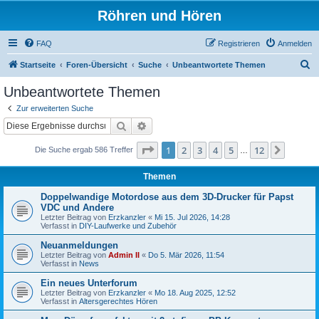
Röhren und Hören
FAQ
Registrieren
Anmelden
S
Startseite
Foren-Übersicht
Suche
Unbeantwortete Themen
u
Unbeantwortete Themen
c
Zur erweiterten Suche
h
Suche
Erweiterte Suche
e
Seite
1
von
12
1
2
3
4
5
12
Nächst
Die Suche ergab 586 Treffer
…
Themen
Doppelwandige Motordose aus dem 3D-Drucker für Papst
VDC und Andere
Letzter Beitrag von
Erzkanzler
«
Mi 15. Jul 2026, 14:28
Verfasst in
DIY-Laufwerke und Zubehör
Neuanmeldungen
Letzter Beitrag von
Admin II
«
Do 5. Mär 2026, 11:54
Verfasst in
News
Ein neues Unterforum
Letzter Beitrag von
Erzkanzler
«
Mo 18. Aug 2025, 12:52
Verfasst in
Altersgerechtes Hören