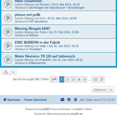
Hallo zusammen
Letzter Beitrag von
Rocket
«
Do 8. Mai 2014, 10:16
Verfasst in
Die Anlagen der Boardnutzer / Vorstellungen
phono mit pc86
Letzter Beitrag von
H-K
«
Di 18. Mär 2014, 18:58
Verfasst in
DIY-Verstärker
Meixing Mingda 6SN7
Letzter Beitrag von
Torte
«
So 23. Feb 2014, 23:06
Verfasst in
Röhren
ERIC BURDON in der Fabrik
Letzter Beitrag von
wolly
«
Do 16. Jan 2014, 23:33
Verfasst in
Tourdaten
Motor Revision TD 124 auf italienisch
Letzter Beitrag von
FrankW
«
Do 16. Jan 2014, 09:10
Verfasst in
Plattendreher
Seite
1
von
12
1
2
3
4
5
12
Nächst
Die Suche ergab 586 Treffer
…
Gehe zu
Startseite
Foren-Übersicht
Alle Zeiten sind
UTC+02:00
Powered by
phpBB
® Forum Software © phpBB Limited
Deutsche Übersetzung durch
phpBB.de