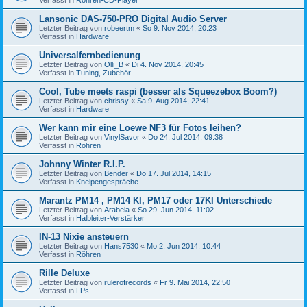
Lansonic DAS-750-PRO Digital Audio Server
Letzter Beitrag von
robeertm
«
So 9. Nov 2014, 20:23
Verfasst in
Hardware
Universalfernbedienung
Letzter Beitrag von
Olli_B
«
Di 4. Nov 2014, 20:45
Verfasst in
Tuning, Zubehör
Cool, Tube meets raspi (besser als Squeezebox Boom?)
Letzter Beitrag von
chrissy
«
Sa 9. Aug 2014, 22:41
Verfasst in
Hardware
Wer kann mir eine Loewe NF3 für Fotos leihen?
Letzter Beitrag von
VinylSavor
«
Do 24. Jul 2014, 09:38
Verfasst in
Röhren
Johnny Winter R.I.P.
Letzter Beitrag von
Bender
«
Do 17. Jul 2014, 14:15
Verfasst in
Kneipengespräche
Marantz PM14 , PM14 KI, PM17 oder 17KI Unterschiede
Letzter Beitrag von
Arabela
«
So 29. Jun 2014, 11:02
Verfasst in
Halbleiter-Verstärker
IN-13 Nixie ansteuern
Letzter Beitrag von
Hans7530
«
Mo 2. Jun 2014, 10:44
Verfasst in
Röhren
Rille Deluxe
Letzter Beitrag von
rulerofrecords
«
Fr 9. Mai 2014, 22:50
Verfasst in
LPs