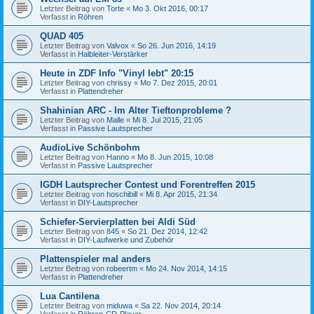
Letzter Beitrag von
Torte
«
Mo 3. Okt 2016, 00:17
Verfasst in
Röhren
QUAD 405
Letzter Beitrag von
Valvox
«
So 26. Jun 2016, 14:19
Verfasst in
Halbleiter-Verstärker
Heute in ZDF Info "Vinyl lebt" 20:15
Letzter Beitrag von
chrissy
«
Mo 7. Dez 2015, 20:01
Verfasst in
Plattendreher
Shahinian ARC - Im Alter Tieftonprobleme ?
Letzter Beitrag von
Malle
«
Mi 8. Jul 2015, 21:05
Verfasst in
Passive Lautsprecher
AudioLive Schönbohm
Letzter Beitrag von
Hanno
«
Mo 8. Jun 2015, 10:08
Verfasst in
Passive Lautsprecher
IGDH Lautsprecher Contest und Forentreffen 2015
Letzter Beitrag von
hoschibill
«
Mi 8. Apr 2015, 21:34
Verfasst in
DIY-Lautsprecher
Schiefer-Servierplatten bei Aldi Süd
Letzter Beitrag von
845
«
So 21. Dez 2014, 12:42
Verfasst in
DIY-Laufwerke und Zubehör
Plattenspieler mal anders
Letzter Beitrag von
robeertm
«
Mo 24. Nov 2014, 14:15
Verfasst in
Plattendreher
Lua Cantilena
Letzter Beitrag von
miduwa
«
Sa 22. Nov 2014, 20:14
Verfasst in
Röhren-CD-Player