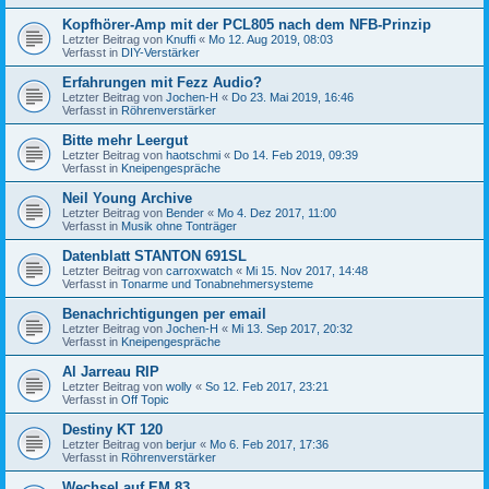
Kopfhörer-Amp mit der PCL805 nach dem NFB-Prinzip
Letzter Beitrag von
Knuffi
«
Mo 12. Aug 2019, 08:03
Verfasst in
DIY-Verstärker
Erfahrungen mit Fezz Audio?
Letzter Beitrag von
Jochen-H
«
Do 23. Mai 2019, 16:46
Verfasst in
Röhrenverstärker
Bitte mehr Leergut
Letzter Beitrag von
haotschmi
«
Do 14. Feb 2019, 09:39
Verfasst in
Kneipengespräche
Neil Young Archive
Letzter Beitrag von
Bender
«
Mo 4. Dez 2017, 11:00
Verfasst in
Musik ohne Tonträger
Datenblatt STANTON 691SL
Letzter Beitrag von
carroxwatch
«
Mi 15. Nov 2017, 14:48
Verfasst in
Tonarme und Tonabnehmersysteme
Benachrichtigungen per email
Letzter Beitrag von
Jochen-H
«
Mi 13. Sep 2017, 20:32
Verfasst in
Kneipengespräche
Al Jarreau RIP
Letzter Beitrag von
wolly
«
So 12. Feb 2017, 23:21
Verfasst in
Off Topic
Destiny KT 120
Letzter Beitrag von
berjur
«
Mo 6. Feb 2017, 17:36
Verfasst in
Röhrenverstärker
Wechsel auf EM 83