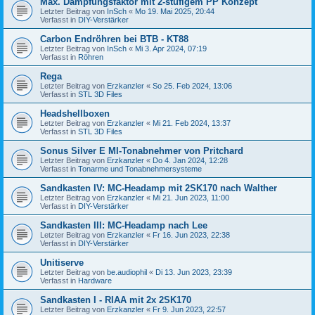
Max. Dämpfungsfaktor mit 2-stufigem PP Konzept
Letzter Beitrag von
InSch
«
Mo 19. Mai 2025, 20:44
Verfasst in
DIY-Verstärker
Carbon Endröhren bei BTB - KT88
Letzter Beitrag von
InSch
«
Mi 3. Apr 2024, 07:19
Verfasst in
Röhren
Rega
Letzter Beitrag von
Erzkanzler
«
So 25. Feb 2024, 13:06
Verfasst in
STL 3D Files
Headshellboxen
Letzter Beitrag von
Erzkanzler
«
Mi 21. Feb 2024, 13:37
Verfasst in
STL 3D Files
Sonus Silver E MI-Tonabnehmer von Pritchard
Letzter Beitrag von
Erzkanzler
«
Do 4. Jan 2024, 12:28
Verfasst in
Tonarme und Tonabnehmersysteme
Sandkasten IV: MC-Headamp mit 2SK170 nach Walther
Letzter Beitrag von
Erzkanzler
«
Mi 21. Jun 2023, 11:00
Verfasst in
DIY-Verstärker
Sandkasten III: MC-Headamp nach Lee
Letzter Beitrag von
Erzkanzler
«
Fr 16. Jun 2023, 22:38
Verfasst in
DIY-Verstärker
Unitiserve
Letzter Beitrag von
be.audiophil
«
Di 13. Jun 2023, 23:39
Verfasst in
Hardware
Sandkasten I - RIAA mit 2x 2SK170
Letzter Beitrag von
Erzkanzler
«
Fr 9. Jun 2023, 22:57