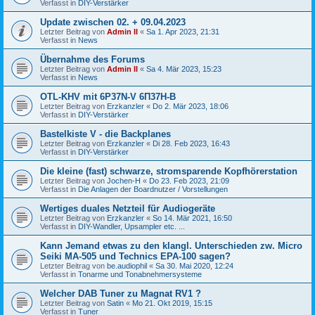
Verfasst in
DIY-Verstärker
Update zwischen 02. + 09.04.2023
Letzter Beitrag von
Admin II
«
Sa 1. Apr 2023, 21:31
Verfasst in
News
Übernahme des Forums
Letzter Beitrag von
Admin II
«
Sa 4. Mär 2023, 15:23
Verfasst in
News
OTL-KHV mit 6P37N-V 6П37Н-В
Letzter Beitrag von
Erzkanzler
«
Do 2. Mär 2023, 18:06
Verfasst in
DIY-Verstärker
Bastelkiste V - die Backplanes
Letzter Beitrag von
Erzkanzler
«
Di 28. Feb 2023, 16:43
Verfasst in
DIY-Verstärker
Die kleine (fast) schwarze, stromsparende Kopfhörerstation
Letzter Beitrag von
Jochen-H
«
Do 23. Feb 2023, 21:09
Verfasst in
Die Anlagen der Boardnutzer / Vorstellungen
Wertiges duales Netzteil für Audiogeräte
Letzter Beitrag von
Erzkanzler
«
So 14. Mär 2021, 16:50
Verfasst in
DIY-Wandler, Upsampler etc. ...
Kann Jemand etwas zu den klangl. Unterschieden zw. Micro
Seiki MA-505 und Technics EPA-100 sagen?
Letzter Beitrag von
be.audiophil
«
Sa 30. Mai 2020, 12:24
Verfasst in
Tonarme und Tonabnehmersysteme
Welcher DAB Tuner zu Magnat RV1 ?
Letzter Beitrag von
Satin
«
Mo 21. Okt 2019, 15:15
Verfasst in
Tuner