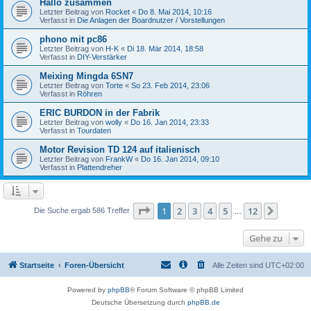
Hallo zusammen
Letzter Beitrag von
Rocket
«
Do 8. Mai 2014, 10:16
Verfasst in
Die Anlagen der Boardnutzer / Vorstellungen
phono mit pc86
Letzter Beitrag von
H-K
«
Di 18. Mär 2014, 18:58
Verfasst in
DIY-Verstärker
Meixing Mingda 6SN7
Letzter Beitrag von
Torte
«
So 23. Feb 2014, 23:06
Verfasst in
Röhren
ERIC BURDON in der Fabrik
Letzter Beitrag von
wolly
«
Do 16. Jan 2014, 23:33
Verfasst in
Tourdaten
Motor Revision TD 124 auf italienisch
Letzter Beitrag von
FrankW
«
Do 16. Jan 2014, 09:10
Verfasst in
Plattendreher
Seite
1
von
12
1
2
3
4
5
12
Nächst
Die Suche ergab 586 Treffer
…
Gehe zu
Startseite
Foren-Übersicht
Alle Zeiten sind
UTC+02:00
Powered by
phpBB
® Forum Software © phpBB Limited
Deutsche Übersetzung durch
phpBB.de