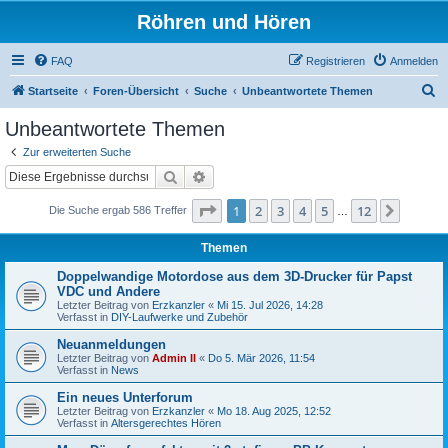
Röhren und Hören
FAQ
Registrieren
Anmelden
S
Startseite
Foren-Übersicht
Suche
Unbeantwortete Themen
u
Unbeantwortete Themen
c
Zur erweiterten Suche
h
Suche
Erweiterte Suche
e
Seite
1
von
12
1
2
3
4
5
12
Nächst
Die Suche ergab 586 Treffer
…
Themen
Doppelwandige Motordose aus dem 3D-Drucker für Papst
VDC und Andere
Letzter Beitrag von
Erzkanzler
«
Mi 15. Jul 2026, 14:28
Verfasst in
DIY-Laufwerke und Zubehör
Neuanmeldungen
Letzter Beitrag von
Admin II
«
Do 5. Mär 2026, 11:54
Verfasst in
News
Ein neues Unterforum
Letzter Beitrag von
Erzkanzler
«
Mo 18. Aug 2025, 12:52
Verfasst in
Altersgerechtes Hören