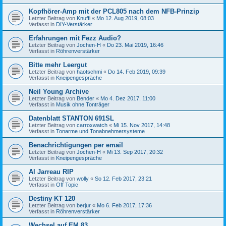
Kopfhörer-Amp mit der PCL805 nach dem NFB-Prinzip
Letzter Beitrag von
Knuffi
«
Mo 12. Aug 2019, 08:03
Verfasst in
DIY-Verstärker
Erfahrungen mit Fezz Audio?
Letzter Beitrag von
Jochen-H
«
Do 23. Mai 2019, 16:46
Verfasst in
Röhrenverstärker
Bitte mehr Leergut
Letzter Beitrag von
haotschmi
«
Do 14. Feb 2019, 09:39
Verfasst in
Kneipengespräche
Neil Young Archive
Letzter Beitrag von
Bender
«
Mo 4. Dez 2017, 11:00
Verfasst in
Musik ohne Tonträger
Datenblatt STANTON 691SL
Letzter Beitrag von
carroxwatch
«
Mi 15. Nov 2017, 14:48
Verfasst in
Tonarme und Tonabnehmersysteme
Benachrichtigungen per email
Letzter Beitrag von
Jochen-H
«
Mi 13. Sep 2017, 20:32
Verfasst in
Kneipengespräche
Al Jarreau RIP
Letzter Beitrag von
wolly
«
So 12. Feb 2017, 23:21
Verfasst in
Off Topic
Destiny KT 120
Letzter Beitrag von
berjur
«
Mo 6. Feb 2017, 17:36
Verfasst in
Röhrenverstärker
Wechsel auf EM 83