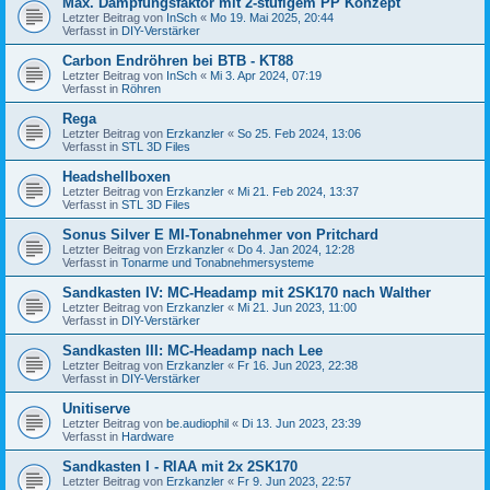
Max. Dämpfungsfaktor mit 2-stufigem PP Konzept
Letzter Beitrag von
InSch
«
Mo 19. Mai 2025, 20:44
Verfasst in
DIY-Verstärker
Carbon Endröhren bei BTB - KT88
Letzter Beitrag von
InSch
«
Mi 3. Apr 2024, 07:19
Verfasst in
Röhren
Rega
Letzter Beitrag von
Erzkanzler
«
So 25. Feb 2024, 13:06
Verfasst in
STL 3D Files
Headshellboxen
Letzter Beitrag von
Erzkanzler
«
Mi 21. Feb 2024, 13:37
Verfasst in
STL 3D Files
Sonus Silver E MI-Tonabnehmer von Pritchard
Letzter Beitrag von
Erzkanzler
«
Do 4. Jan 2024, 12:28
Verfasst in
Tonarme und Tonabnehmersysteme
Sandkasten IV: MC-Headamp mit 2SK170 nach Walther
Letzter Beitrag von
Erzkanzler
«
Mi 21. Jun 2023, 11:00
Verfasst in
DIY-Verstärker
Sandkasten III: MC-Headamp nach Lee
Letzter Beitrag von
Erzkanzler
«
Fr 16. Jun 2023, 22:38
Verfasst in
DIY-Verstärker
Unitiserve
Letzter Beitrag von
be.audiophil
«
Di 13. Jun 2023, 23:39
Verfasst in
Hardware
Sandkasten I - RIAA mit 2x 2SK170
Letzter Beitrag von
Erzkanzler
«
Fr 9. Jun 2023, 22:57