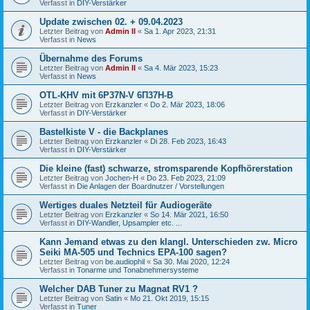
Verfasst in
DIY-Verstärker
Update zwischen 02. + 09.04.2023
Letzter Beitrag von
Admin II
«
Sa 1. Apr 2023, 21:31
Verfasst in
News
Übernahme des Forums
Letzter Beitrag von
Admin II
«
Sa 4. Mär 2023, 15:23
Verfasst in
News
OTL-KHV mit 6P37N-V 6П37Н-В
Letzter Beitrag von
Erzkanzler
«
Do 2. Mär 2023, 18:06
Verfasst in
DIY-Verstärker
Bastelkiste V - die Backplanes
Letzter Beitrag von
Erzkanzler
«
Di 28. Feb 2023, 16:43
Verfasst in
DIY-Verstärker
Die kleine (fast) schwarze, stromsparende Kopfhörerstation
Letzter Beitrag von
Jochen-H
«
Do 23. Feb 2023, 21:09
Verfasst in
Die Anlagen der Boardnutzer / Vorstellungen
Wertiges duales Netzteil für Audiogeräte
Letzter Beitrag von
Erzkanzler
«
So 14. Mär 2021, 16:50
Verfasst in
DIY-Wandler, Upsampler etc. ...
Kann Jemand etwas zu den klangl. Unterschieden zw. Micro
Seiki MA-505 und Technics EPA-100 sagen?
Letzter Beitrag von
be.audiophil
«
Sa 30. Mai 2020, 12:24
Verfasst in
Tonarme und Tonabnehmersysteme
Welcher DAB Tuner zu Magnat RV1 ?
Letzter Beitrag von
Satin
«
Mo 21. Okt 2019, 15:15
Verfasst in
Tuner