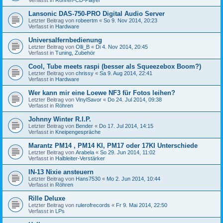
Lansonic DAS-750-PRO Digital Audio Server
Letzter Beitrag von
robeertm
«
So 9. Nov 2014, 20:23
Verfasst in
Hardware
Universalfernbedienung
Letzter Beitrag von
Olli_B
«
Di 4. Nov 2014, 20:45
Verfasst in
Tuning, Zubehör
Cool, Tube meets raspi (besser als Squeezebox Boom?)
Letzter Beitrag von
chrissy
«
Sa 9. Aug 2014, 22:41
Verfasst in
Hardware
Wer kann mir eine Loewe NF3 für Fotos leihen?
Letzter Beitrag von
VinylSavor
«
Do 24. Jul 2014, 09:38
Verfasst in
Röhren
Johnny Winter R.I.P.
Letzter Beitrag von
Bender
«
Do 17. Jul 2014, 14:15
Verfasst in
Kneipengespräche
Marantz PM14 , PM14 KI, PM17 oder 17KI Unterschiede
Letzter Beitrag von
Arabela
«
So 29. Jun 2014, 11:02
Verfasst in
Halbleiter-Verstärker
IN-13 Nixie ansteuern
Letzter Beitrag von
Hans7530
«
Mo 2. Jun 2014, 10:44
Verfasst in
Röhren
Rille Deluxe
Letzter Beitrag von
rulerofrecords
«
Fr 9. Mai 2014, 22:50
Verfasst in
LPs