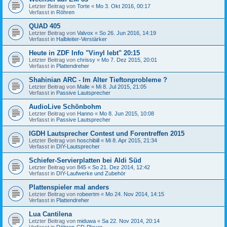
Letzter Beitrag von
Torte
«
Mo 3. Okt 2016, 00:17
Verfasst in
Röhren
QUAD 405
Letzter Beitrag von
Valvox
«
So 26. Jun 2016, 14:19
Verfasst in
Halbleiter-Verstärker
Heute in ZDF Info "Vinyl lebt" 20:15
Letzter Beitrag von
chrissy
«
Mo 7. Dez 2015, 20:01
Verfasst in
Plattendreher
Shahinian ARC - Im Alter Tieftonprobleme ?
Letzter Beitrag von
Malle
«
Mi 8. Jul 2015, 21:05
Verfasst in
Passive Lautsprecher
AudioLive Schönbohm
Letzter Beitrag von
Hanno
«
Mo 8. Jun 2015, 10:08
Verfasst in
Passive Lautsprecher
IGDH Lautsprecher Contest und Forentreffen 2015
Letzter Beitrag von
hoschibill
«
Mi 8. Apr 2015, 21:34
Verfasst in
DIY-Lautsprecher
Schiefer-Servierplatten bei Aldi Süd
Letzter Beitrag von
845
«
So 21. Dez 2014, 12:42
Verfasst in
DIY-Laufwerke und Zubehör
Plattenspieler mal anders
Letzter Beitrag von
robeertm
«
Mo 24. Nov 2014, 14:15
Verfasst in
Plattendreher
Lua Cantilena
Letzter Beitrag von
miduwa
«
Sa 22. Nov 2014, 20:14
Verfasst in
Röhren-CD-Player