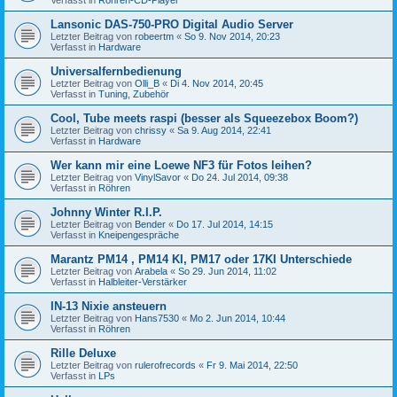
Lansonic DAS-750-PRO Digital Audio Server
Letzter Beitrag von
robeertm
«
So 9. Nov 2014, 20:23
Verfasst in
Hardware
Universalfernbedienung
Letzter Beitrag von
Olli_B
«
Di 4. Nov 2014, 20:45
Verfasst in
Tuning, Zubehör
Cool, Tube meets raspi (besser als Squeezebox Boom?)
Letzter Beitrag von
chrissy
«
Sa 9. Aug 2014, 22:41
Verfasst in
Hardware
Wer kann mir eine Loewe NF3 für Fotos leihen?
Letzter Beitrag von
VinylSavor
«
Do 24. Jul 2014, 09:38
Verfasst in
Röhren
Johnny Winter R.I.P.
Letzter Beitrag von
Bender
«
Do 17. Jul 2014, 14:15
Verfasst in
Kneipengespräche
Marantz PM14 , PM14 KI, PM17 oder 17KI Unterschiede
Letzter Beitrag von
Arabela
«
So 29. Jun 2014, 11:02
Verfasst in
Halbleiter-Verstärker
IN-13 Nixie ansteuern
Letzter Beitrag von
Hans7530
«
Mo 2. Jun 2014, 10:44
Verfasst in
Röhren
Rille Deluxe
Letzter Beitrag von
rulerofrecords
«
Fr 9. Mai 2014, 22:50
Verfasst in
LPs