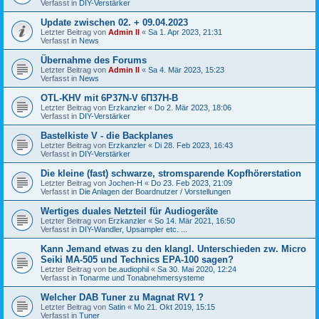
Verfasst in
DIY-Verstärker
Update zwischen 02. + 09.04.2023
Letzter Beitrag von
Admin II
«
Sa 1. Apr 2023, 21:31
Verfasst in
News
Übernahme des Forums
Letzter Beitrag von
Admin II
«
Sa 4. Mär 2023, 15:23
Verfasst in
News
OTL-KHV mit 6P37N-V 6П37Н-В
Letzter Beitrag von
Erzkanzler
«
Do 2. Mär 2023, 18:06
Verfasst in
DIY-Verstärker
Bastelkiste V - die Backplanes
Letzter Beitrag von
Erzkanzler
«
Di 28. Feb 2023, 16:43
Verfasst in
DIY-Verstärker
Die kleine (fast) schwarze, stromsparende Kopfhörerstation
Letzter Beitrag von
Jochen-H
«
Do 23. Feb 2023, 21:09
Verfasst in
Die Anlagen der Boardnutzer / Vorstellungen
Wertiges duales Netzteil für Audiogeräte
Letzter Beitrag von
Erzkanzler
«
So 14. Mär 2021, 16:50
Verfasst in
DIY-Wandler, Upsampler etc. ...
Kann Jemand etwas zu den klangl. Unterschieden zw. Micro
Seiki MA-505 und Technics EPA-100 sagen?
Letzter Beitrag von
be.audiophil
«
Sa 30. Mai 2020, 12:24
Verfasst in
Tonarme und Tonabnehmersysteme
Welcher DAB Tuner zu Magnat RV1 ?
Letzter Beitrag von
Satin
«
Mo 21. Okt 2019, 15:15
Verfasst in
Tuner