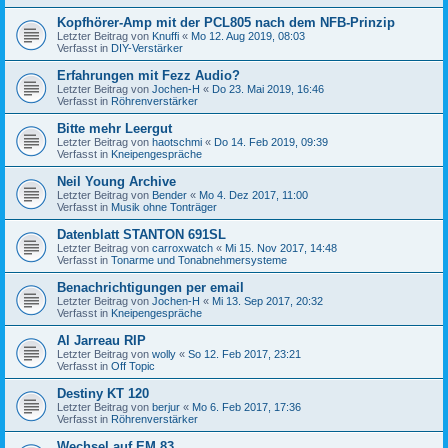
Kopfhörer-Amp mit der PCL805 nach dem NFB-Prinzip
Letzter Beitrag von
Knuffi
«
Mo 12. Aug 2019, 08:03
Verfasst in
DIY-Verstärker
Erfahrungen mit Fezz Audio?
Letzter Beitrag von
Jochen-H
«
Do 23. Mai 2019, 16:46
Verfasst in
Röhrenverstärker
Bitte mehr Leergut
Letzter Beitrag von
haotschmi
«
Do 14. Feb 2019, 09:39
Verfasst in
Kneipengespräche
Neil Young Archive
Letzter Beitrag von
Bender
«
Mo 4. Dez 2017, 11:00
Verfasst in
Musik ohne Tonträger
Datenblatt STANTON 691SL
Letzter Beitrag von
carroxwatch
«
Mi 15. Nov 2017, 14:48
Verfasst in
Tonarme und Tonabnehmersysteme
Benachrichtigungen per email
Letzter Beitrag von
Jochen-H
«
Mi 13. Sep 2017, 20:32
Verfasst in
Kneipengespräche
Al Jarreau RIP
Letzter Beitrag von
wolly
«
So 12. Feb 2017, 23:21
Verfasst in
Off Topic
Destiny KT 120
Letzter Beitrag von
berjur
«
Mo 6. Feb 2017, 17:36
Verfasst in
Röhrenverstärker
Wechsel auf EM 83