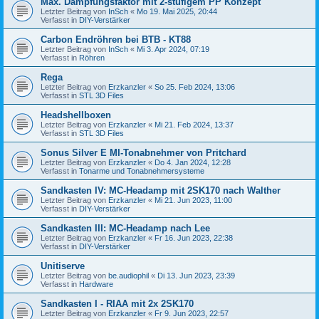
Max. Dämpfungsfaktor mit 2-stufigem PP Konzept
Letzter Beitrag von
InSch
«
Mo 19. Mai 2025, 20:44
Verfasst in
DIY-Verstärker
Carbon Endröhren bei BTB - KT88
Letzter Beitrag von
InSch
«
Mi 3. Apr 2024, 07:19
Verfasst in
Röhren
Rega
Letzter Beitrag von
Erzkanzler
«
So 25. Feb 2024, 13:06
Verfasst in
STL 3D Files
Headshellboxen
Letzter Beitrag von
Erzkanzler
«
Mi 21. Feb 2024, 13:37
Verfasst in
STL 3D Files
Sonus Silver E MI-Tonabnehmer von Pritchard
Letzter Beitrag von
Erzkanzler
«
Do 4. Jan 2024, 12:28
Verfasst in
Tonarme und Tonabnehmersysteme
Sandkasten IV: MC-Headamp mit 2SK170 nach Walther
Letzter Beitrag von
Erzkanzler
«
Mi 21. Jun 2023, 11:00
Verfasst in
DIY-Verstärker
Sandkasten III: MC-Headamp nach Lee
Letzter Beitrag von
Erzkanzler
«
Fr 16. Jun 2023, 22:38
Verfasst in
DIY-Verstärker
Unitiserve
Letzter Beitrag von
be.audiophil
«
Di 13. Jun 2023, 23:39
Verfasst in
Hardware
Sandkasten I - RIAA mit 2x 2SK170
Letzter Beitrag von
Erzkanzler
«
Fr 9. Jun 2023, 22:57