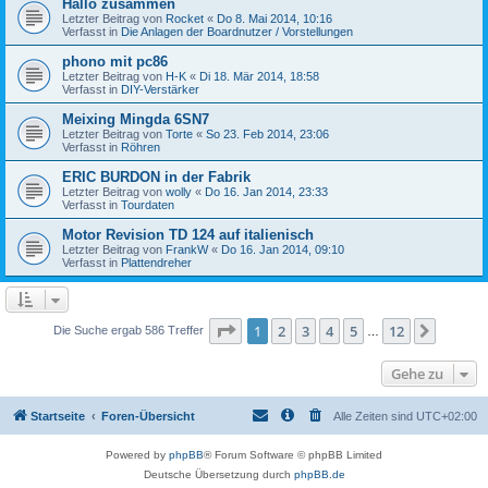
Hallo zusammen
Letzter Beitrag von
Rocket
«
Do 8. Mai 2014, 10:16
Verfasst in
Die Anlagen der Boardnutzer / Vorstellungen
phono mit pc86
Letzter Beitrag von
H-K
«
Di 18. Mär 2014, 18:58
Verfasst in
DIY-Verstärker
Meixing Mingda 6SN7
Letzter Beitrag von
Torte
«
So 23. Feb 2014, 23:06
Verfasst in
Röhren
ERIC BURDON in der Fabrik
Letzter Beitrag von
wolly
«
Do 16. Jan 2014, 23:33
Verfasst in
Tourdaten
Motor Revision TD 124 auf italienisch
Letzter Beitrag von
FrankW
«
Do 16. Jan 2014, 09:10
Verfasst in
Plattendreher
Seite
1
von
12
1
2
3
4
5
12
Nächst
Die Suche ergab 586 Treffer
…
Gehe zu
Startseite
Foren-Übersicht
Alle Zeiten sind
UTC+02:00
Powered by
phpBB
® Forum Software © phpBB Limited
Deutsche Übersetzung durch
phpBB.de