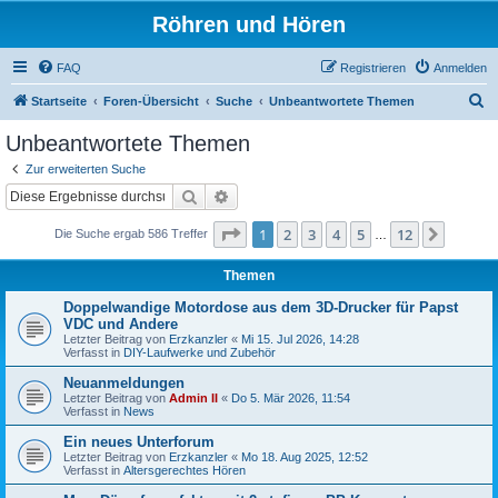
Röhren und Hören
FAQ
Registrieren
Anmelden
S
Startseite
Foren-Übersicht
Suche
Unbeantwortete Themen
u
Unbeantwortete Themen
c
Zur erweiterten Suche
h
Suche
Erweiterte Suche
e
Seite
1
von
12
1
2
3
4
5
12
Nächst
Die Suche ergab 586 Treffer
…
Themen
Doppelwandige Motordose aus dem 3D-Drucker für Papst
VDC und Andere
Letzter Beitrag von
Erzkanzler
«
Mi 15. Jul 2026, 14:28
Verfasst in
DIY-Laufwerke und Zubehör
Neuanmeldungen
Letzter Beitrag von
Admin II
«
Do 5. Mär 2026, 11:54
Verfasst in
News
Ein neues Unterforum
Letzter Beitrag von
Erzkanzler
«
Mo 18. Aug 2025, 12:52
Verfasst in
Altersgerechtes Hören