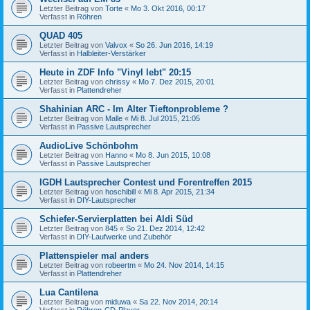
Letzter Beitrag von
Torte
«
Mo 3. Okt 2016, 00:17
Verfasst in
Röhren
QUAD 405
Letzter Beitrag von
Valvox
«
So 26. Jun 2016, 14:19
Verfasst in
Halbleiter-Verstärker
Heute in ZDF Info "Vinyl lebt" 20:15
Letzter Beitrag von
chrissy
«
Mo 7. Dez 2015, 20:01
Verfasst in
Plattendreher
Shahinian ARC - Im Alter Tieftonprobleme ?
Letzter Beitrag von
Malle
«
Mi 8. Jul 2015, 21:05
Verfasst in
Passive Lautsprecher
AudioLive Schönbohm
Letzter Beitrag von
Hanno
«
Mo 8. Jun 2015, 10:08
Verfasst in
Passive Lautsprecher
IGDH Lautsprecher Contest und Forentreffen 2015
Letzter Beitrag von
hoschibill
«
Mi 8. Apr 2015, 21:34
Verfasst in
DIY-Lautsprecher
Schiefer-Servierplatten bei Aldi Süd
Letzter Beitrag von
845
«
So 21. Dez 2014, 12:42
Verfasst in
DIY-Laufwerke und Zubehör
Plattenspieler mal anders
Letzter Beitrag von
robeertm
«
Mo 24. Nov 2014, 14:15
Verfasst in
Plattendreher
Lua Cantilena
Letzter Beitrag von
miduwa
«
Sa 22. Nov 2014, 20:14
Verfasst in
Röhren-CD-Player