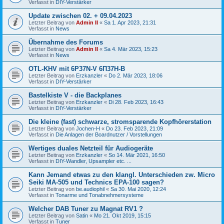
Verfasst in
DIY-Verstärker
Update zwischen 02. + 09.04.2023
Letzter Beitrag von
Admin II
«
Sa 1. Apr 2023, 21:31
Verfasst in
News
Übernahme des Forums
Letzter Beitrag von
Admin II
«
Sa 4. Mär 2023, 15:23
Verfasst in
News
OTL-KHV mit 6P37N-V 6П37Н-В
Letzter Beitrag von
Erzkanzler
«
Do 2. Mär 2023, 18:06
Verfasst in
DIY-Verstärker
Bastelkiste V - die Backplanes
Letzter Beitrag von
Erzkanzler
«
Di 28. Feb 2023, 16:43
Verfasst in
DIY-Verstärker
Die kleine (fast) schwarze, stromsparende Kopfhörerstation
Letzter Beitrag von
Jochen-H
«
Do 23. Feb 2023, 21:09
Verfasst in
Die Anlagen der Boardnutzer / Vorstellungen
Wertiges duales Netzteil für Audiogeräte
Letzter Beitrag von
Erzkanzler
«
So 14. Mär 2021, 16:50
Verfasst in
DIY-Wandler, Upsampler etc. ...
Kann Jemand etwas zu den klangl. Unterschieden zw. Micro
Seiki MA-505 und Technics EPA-100 sagen?
Letzter Beitrag von
be.audiophil
«
Sa 30. Mai 2020, 12:24
Verfasst in
Tonarme und Tonabnehmersysteme
Welcher DAB Tuner zu Magnat RV1 ?
Letzter Beitrag von
Satin
«
Mo 21. Okt 2019, 15:15
Verfasst in
Tuner