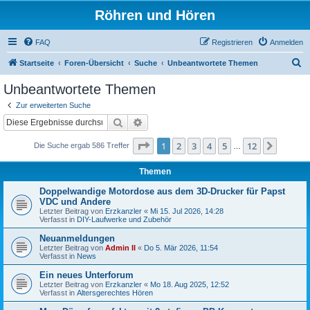
Röhren und Hören
FAQ
Registrieren
Anmelden
S
Startseite
Foren-Übersicht
Suche
Unbeantwortete Themen
u
Unbeantwortete Themen
c
Zur erweiterten Suche
h
Suche
Erweiterte Suche
e
Seite
1
von
12
1
2
3
4
5
12
Nächst
Die Suche ergab 586 Treffer
…
Themen
Doppelwandige Motordose aus dem 3D-Drucker für Papst
VDC und Andere
Letzter Beitrag von
Erzkanzler
«
Mi 15. Jul 2026, 14:28
Verfasst in
DIY-Laufwerke und Zubehör
Neuanmeldungen
Letzter Beitrag von
Admin II
«
Do 5. Mär 2026, 11:54
Verfasst in
News
Ein neues Unterforum
Letzter Beitrag von
Erzkanzler
«
Mo 18. Aug 2025, 12:52
Verfasst in
Altersgerechtes Hören