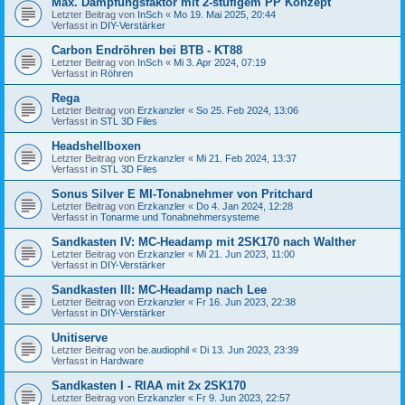
Max. Dämpfungsfaktor mit 2-stufigem PP Konzept
Letzter Beitrag von
InSch
«
Mo 19. Mai 2025, 20:44
Verfasst in
DIY-Verstärker
Carbon Endröhren bei BTB - KT88
Letzter Beitrag von
InSch
«
Mi 3. Apr 2024, 07:19
Verfasst in
Röhren
Rega
Letzter Beitrag von
Erzkanzler
«
So 25. Feb 2024, 13:06
Verfasst in
STL 3D Files
Headshellboxen
Letzter Beitrag von
Erzkanzler
«
Mi 21. Feb 2024, 13:37
Verfasst in
STL 3D Files
Sonus Silver E MI-Tonabnehmer von Pritchard
Letzter Beitrag von
Erzkanzler
«
Do 4. Jan 2024, 12:28
Verfasst in
Tonarme und Tonabnehmersysteme
Sandkasten IV: MC-Headamp mit 2SK170 nach Walther
Letzter Beitrag von
Erzkanzler
«
Mi 21. Jun 2023, 11:00
Verfasst in
DIY-Verstärker
Sandkasten III: MC-Headamp nach Lee
Letzter Beitrag von
Erzkanzler
«
Fr 16. Jun 2023, 22:38
Verfasst in
DIY-Verstärker
Unitiserve
Letzter Beitrag von
be.audiophil
«
Di 13. Jun 2023, 23:39
Verfasst in
Hardware
Sandkasten I - RIAA mit 2x 2SK170
Letzter Beitrag von
Erzkanzler
«
Fr 9. Jun 2023, 22:57