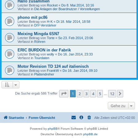
Hallo zusammen
Letzter Beitrag von
Rocket
«
Do 8. Mai 2014, 10:16
Verfasst in
Die Anlagen der Boardnutzer / Vorstellungen
phono mit pc86
Letzter Beitrag von
H-K
«
Di 18. Mär 2014, 18:58
Verfasst in
DIY-Verstärker
Meixing Mingda 6SN7
Letzter Beitrag von
Torte
«
So 23. Feb 2014, 23:06
Verfasst in
Röhren
ERIC BURDON in der Fabrik
Letzter Beitrag von
wolly
«
Do 16. Jan 2014, 23:33
Verfasst in
Tourdaten
Motor Revision TD 124 auf italienisch
Letzter Beitrag von
FrankW
«
Do 16. Jan 2014, 09:10
Verfasst in
Plattendreher
Seite
1
von
12
1
2
3
4
5
12
Nächst
Die Suche ergab 586 Treffer
…
Gehe zu
Startseite
Foren-Übersicht
Alle Zeiten sind
UTC+02:00
Powered by
phpBB
® Forum Software © phpBB Limited
Deutsche Übersetzung durch
phpBB.de