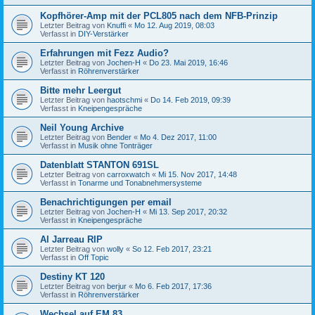
Kopfhörer-Amp mit der PCL805 nach dem NFB-Prinzip
Letzter Beitrag von
Knuffi
«
Mo 12. Aug 2019, 08:03
Verfasst in
DIY-Verstärker
Erfahrungen mit Fezz Audio?
Letzter Beitrag von
Jochen-H
«
Do 23. Mai 2019, 16:46
Verfasst in
Röhrenverstärker
Bitte mehr Leergut
Letzter Beitrag von
haotschmi
«
Do 14. Feb 2019, 09:39
Verfasst in
Kneipengespräche
Neil Young Archive
Letzter Beitrag von
Bender
«
Mo 4. Dez 2017, 11:00
Verfasst in
Musik ohne Tonträger
Datenblatt STANTON 691SL
Letzter Beitrag von
carroxwatch
«
Mi 15. Nov 2017, 14:48
Verfasst in
Tonarme und Tonabnehmersysteme
Benachrichtigungen per email
Letzter Beitrag von
Jochen-H
«
Mi 13. Sep 2017, 20:32
Verfasst in
Kneipengespräche
Al Jarreau RIP
Letzter Beitrag von
wolly
«
So 12. Feb 2017, 23:21
Verfasst in
Off Topic
Destiny KT 120
Letzter Beitrag von
berjur
«
Mo 6. Feb 2017, 17:36
Verfasst in
Röhrenverstärker
Wechsel auf EM 83