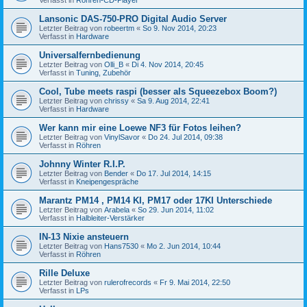
Lansonic DAS-750-PRO Digital Audio Server
Letzter Beitrag von
robeertm
«
So 9. Nov 2014, 20:23
Verfasst in
Hardware
Universalfernbedienung
Letzter Beitrag von
Olli_B
«
Di 4. Nov 2014, 20:45
Verfasst in
Tuning, Zubehör
Cool, Tube meets raspi (besser als Squeezebox Boom?)
Letzter Beitrag von
chrissy
«
Sa 9. Aug 2014, 22:41
Verfasst in
Hardware
Wer kann mir eine Loewe NF3 für Fotos leihen?
Letzter Beitrag von
VinylSavor
«
Do 24. Jul 2014, 09:38
Verfasst in
Röhren
Johnny Winter R.I.P.
Letzter Beitrag von
Bender
«
Do 17. Jul 2014, 14:15
Verfasst in
Kneipengespräche
Marantz PM14 , PM14 KI, PM17 oder 17KI Unterschiede
Letzter Beitrag von
Arabela
«
So 29. Jun 2014, 11:02
Verfasst in
Halbleiter-Verstärker
IN-13 Nixie ansteuern
Letzter Beitrag von
Hans7530
«
Mo 2. Jun 2014, 10:44
Verfasst in
Röhren
Rille Deluxe
Letzter Beitrag von
rulerofrecords
«
Fr 9. Mai 2014, 22:50
Verfasst in
LPs