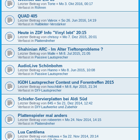
Letzter Beitrag von
Torte
«
Mo 3. Okt 2016, 00:17
Verfasst in
Röhren
QUAD 405
Letzter Beitrag von
Valvox
«
So 26. Jun 2016, 14:19
Verfasst in
Halbleiter-Verstärker
Heute in ZDF Info "Vinyl lebt" 20:15
Letzter Beitrag von
chrissy
«
Mo 7. Dez 2015, 20:01
Verfasst in
Plattendreher
Shahinian ARC - Im Alter Tieftonprobleme ?
Letzter Beitrag von
Malle
«
Mi 8. Jul 2015, 21:05
Verfasst in
Passive Lautsprecher
AudioLive Schönbohm
Letzter Beitrag von
Hanno
«
Mo 8. Jun 2015, 10:08
Verfasst in
Passive Lautsprecher
IGDH Lautsprecher Contest und Forentreffen 2015
Letzter Beitrag von
hoschibill
«
Mi 8. Apr 2015, 21:34
Verfasst in
DIY-Lautsprecher
Schiefer-Servierplatten bei Aldi Süd
Letzter Beitrag von
845
«
So 21. Dez 2014, 12:42
Verfasst in
DIY-Laufwerke und Zubehör
Plattenspieler mal anders
Letzter Beitrag von
robeertm
«
Mo 24. Nov 2014, 14:15
Verfasst in
Plattendreher
Lua Cantilena
Letzter Beitrag von
miduwa
«
Sa 22. Nov 2014, 20:14
Verfasst in
Röhren-CD-Player