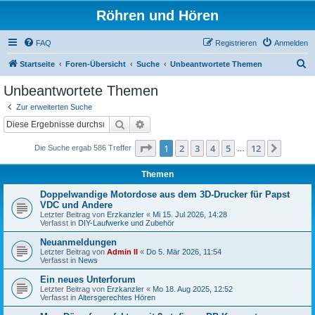
Röhren und Hören
FAQ
Registrieren
Anmelden
S
Startseite
Foren-Übersicht
Suche
Unbeantwortete Themen
u
Unbeantwortete Themen
c
Zur erweiterten Suche
h
Suche
Erweiterte Suche
e
Seite
1
von
12
1
2
3
4
5
12
Nächst
Die Suche ergab 586 Treffer
…
Themen
Doppelwandige Motordose aus dem 3D-Drucker für Papst
VDC und Andere
Letzter Beitrag von
Erzkanzler
«
Mi 15. Jul 2026, 14:28
Verfasst in
DIY-Laufwerke und Zubehör
Neuanmeldungen
Letzter Beitrag von
Admin II
«
Do 5. Mär 2026, 11:54
Verfasst in
News
Ein neues Unterforum
Letzter Beitrag von
Erzkanzler
«
Mo 18. Aug 2025, 12:52
Verfasst in
Altersgerechtes Hören