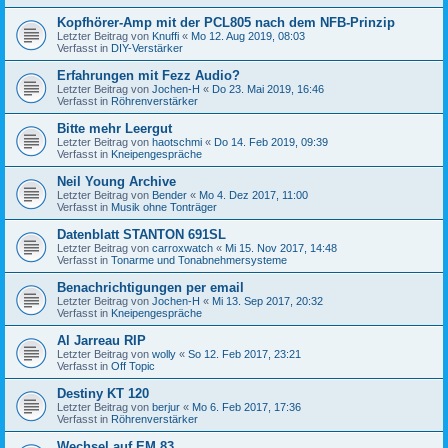
Kopfhörer-Amp mit der PCL805 nach dem NFB-Prinzip
Letzter Beitrag von
Knuffi
«
Mo 12. Aug 2019, 08:03
Verfasst in
DIY-Verstärker
Erfahrungen mit Fezz Audio?
Letzter Beitrag von
Jochen-H
«
Do 23. Mai 2019, 16:46
Verfasst in
Röhrenverstärker
Bitte mehr Leergut
Letzter Beitrag von
haotschmi
«
Do 14. Feb 2019, 09:39
Verfasst in
Kneipengespräche
Neil Young Archive
Letzter Beitrag von
Bender
«
Mo 4. Dez 2017, 11:00
Verfasst in
Musik ohne Tonträger
Datenblatt STANTON 691SL
Letzter Beitrag von
carroxwatch
«
Mi 15. Nov 2017, 14:48
Verfasst in
Tonarme und Tonabnehmersysteme
Benachrichtigungen per email
Letzter Beitrag von
Jochen-H
«
Mi 13. Sep 2017, 20:32
Verfasst in
Kneipengespräche
Al Jarreau RIP
Letzter Beitrag von
wolly
«
So 12. Feb 2017, 23:21
Verfasst in
Off Topic
Destiny KT 120
Letzter Beitrag von
berjur
«
Mo 6. Feb 2017, 17:36
Verfasst in
Röhrenverstärker
Wechsel auf EM 83