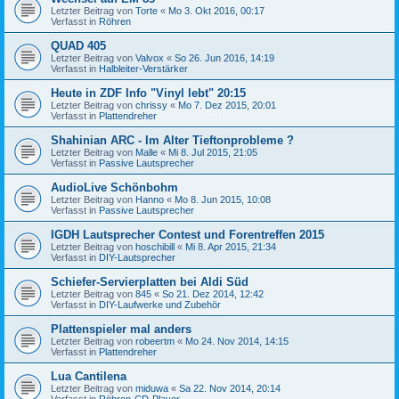
Letzter Beitrag von
Torte
«
Mo 3. Okt 2016, 00:17
Verfasst in
Röhren
QUAD 405
Letzter Beitrag von
Valvox
«
So 26. Jun 2016, 14:19
Verfasst in
Halbleiter-Verstärker
Heute in ZDF Info "Vinyl lebt" 20:15
Letzter Beitrag von
chrissy
«
Mo 7. Dez 2015, 20:01
Verfasst in
Plattendreher
Shahinian ARC - Im Alter Tieftonprobleme ?
Letzter Beitrag von
Malle
«
Mi 8. Jul 2015, 21:05
Verfasst in
Passive Lautsprecher
AudioLive Schönbohm
Letzter Beitrag von
Hanno
«
Mo 8. Jun 2015, 10:08
Verfasst in
Passive Lautsprecher
IGDH Lautsprecher Contest und Forentreffen 2015
Letzter Beitrag von
hoschibill
«
Mi 8. Apr 2015, 21:34
Verfasst in
DIY-Lautsprecher
Schiefer-Servierplatten bei Aldi Süd
Letzter Beitrag von
845
«
So 21. Dez 2014, 12:42
Verfasst in
DIY-Laufwerke und Zubehör
Plattenspieler mal anders
Letzter Beitrag von
robeertm
«
Mo 24. Nov 2014, 14:15
Verfasst in
Plattendreher
Lua Cantilena
Letzter Beitrag von
miduwa
«
Sa 22. Nov 2014, 20:14
Verfasst in
Röhren-CD-Player