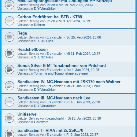
Max. Dämpfungsfaktor mit 2-stufigem PP Konzept
Letzter Beitrag von
InSch
«
Mo 19. Mai 2025, 20:44
Verfasst in
DIY-Verstärker
Carbon Endröhren bei BTB - KT88
Letzter Beitrag von
InSch
«
Mi 3. Apr 2024, 07:19
Verfasst in
Röhren
Rega
Letzter Beitrag von
Erzkanzler
«
So 25. Feb 2024, 13:06
Verfasst in
STL 3D Files
Headshellboxen
Letzter Beitrag von
Erzkanzler
«
Mi 21. Feb 2024, 13:37
Verfasst in
STL 3D Files
Sonus Silver E MI-Tonabnehmer von Pritchard
Letzter Beitrag von
Erzkanzler
«
Do 4. Jan 2024, 12:28
Verfasst in
Tonarme und Tonabnehmersysteme
Sandkasten IV: MC-Headamp mit 2SK170 nach Walther
Letzter Beitrag von
Erzkanzler
«
Mi 21. Jun 2023, 11:00
Verfasst in
DIY-Verstärker
Sandkasten III: MC-Headamp nach Lee
Letzter Beitrag von
Erzkanzler
«
Fr 16. Jun 2023, 22:38
Verfasst in
DIY-Verstärker
Unitiserve
Letzter Beitrag von
be.audiophil
«
Di 13. Jun 2023, 23:39
Verfasst in
Hardware
Sandkasten I - RIAA mit 2x 2SK170
Letzter Beitrag von
Erzkanzler
«
Fr 9. Jun 2023, 22:57