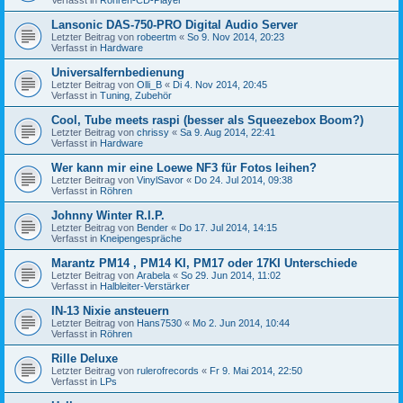
Lansonic DAS-750-PRO Digital Audio Server
Letzter Beitrag von
robeertm
«
So 9. Nov 2014, 20:23
Verfasst in
Hardware
Universalfernbedienung
Letzter Beitrag von
Olli_B
«
Di 4. Nov 2014, 20:45
Verfasst in
Tuning, Zubehör
Cool, Tube meets raspi (besser als Squeezebox Boom?)
Letzter Beitrag von
chrissy
«
Sa 9. Aug 2014, 22:41
Verfasst in
Hardware
Wer kann mir eine Loewe NF3 für Fotos leihen?
Letzter Beitrag von
VinylSavor
«
Do 24. Jul 2014, 09:38
Verfasst in
Röhren
Johnny Winter R.I.P.
Letzter Beitrag von
Bender
«
Do 17. Jul 2014, 14:15
Verfasst in
Kneipengespräche
Marantz PM14 , PM14 KI, PM17 oder 17KI Unterschiede
Letzter Beitrag von
Arabela
«
So 29. Jun 2014, 11:02
Verfasst in
Halbleiter-Verstärker
IN-13 Nixie ansteuern
Letzter Beitrag von
Hans7530
«
Mo 2. Jun 2014, 10:44
Verfasst in
Röhren
Rille Deluxe
Letzter Beitrag von
rulerofrecords
«
Fr 9. Mai 2014, 22:50
Verfasst in
LPs