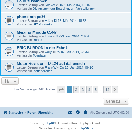
Hallo zusammen
Letzter Beitrag von
Rocket
«
Do 8. Mai 2014, 10:16
Verfasst in
Die Anlagen der Boardnutzer / Vorstellungen
phono mit pc86
Letzter Beitrag von
H-K
«
Di 18. Mär 2014, 18:58
Verfasst in
DIY-Verstärker
Meixing Mingda 6SN7
Letzter Beitrag von
Torte
«
So 23. Feb 2014, 23:06
Verfasst in
Röhren
ERIC BURDON in der Fabrik
Letzter Beitrag von
wolly
«
Do 16. Jan 2014, 23:33
Verfasst in
Tourdaten
Motor Revision TD 124 auf italienisch
Letzter Beitrag von
FrankW
«
Do 16. Jan 2014, 09:10
Verfasst in
Plattendreher
Seite
1
von
12
1
2
3
4
5
12
Nächst
Die Suche ergab 586 Treffer
…
Gehe zu
Startseite
Foren-Übersicht
Alle Zeiten sind
UTC+02:00
Powered by
phpBB
® Forum Software © phpBB Limited
Deutsche Übersetzung durch
phpBB.de