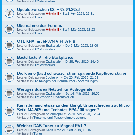
Verfasst in
DIY-Verstärker
Update zwischen 02. + 09.04.2023
Letzter Beitrag von
Admin II
«
Sa 1. Apr 2023, 21:31
Verfasst in
News
Übernahme des Forums
Letzter Beitrag von
Admin II
«
Sa 4. Mär 2023, 15:23
Verfasst in
News
OTL-KHV mit 6P37N-V 6П37Н-В
Letzter Beitrag von
Erzkanzler
«
Do 2. Mär 2023, 18:06
Verfasst in
DIY-Verstärker
Bastelkiste V - die Backplanes
Letzter Beitrag von
Erzkanzler
«
Di 28. Feb 2023, 16:43
Verfasst in
DIY-Verstärker
Die kleine (fast) schwarze, stromsparende Kopfhörerstation
Letzter Beitrag von
Jochen-H
«
Do 23. Feb 2023, 21:09
Verfasst in
Die Anlagen der Boardnutzer / Vorstellungen
Wertiges duales Netzteil für Audiogeräte
Letzter Beitrag von
Erzkanzler
«
So 14. Mär 2021, 16:50
Verfasst in
DIY-Wandler, Upsampler etc. ...
Kann Jemand etwas zu den klangl. Unterschieden zw. Micro
Seiki MA-505 und Technics EPA-100 sagen?
Letzter Beitrag von
be.audiophil
«
Sa 30. Mai 2020, 12:24
Verfasst in
Tonarme und Tonabnehmersysteme
Welcher DAB Tuner zu Magnat RV1 ?
Letzter Beitrag von
Satin
«
Mo 21. Okt 2019, 15:15
Verfasst in
Tuner