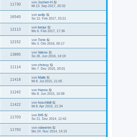
von
Jochen-H
11730
Mi 13. Sep 2017, 20:32
von
wolly
16540
So 12. Feb 2017, 23:21
von
berjur
12113
Mo 6. Feb 2017, 17:36
von
Torte
12152
Mo 3. Okt 2016, 00:17
von
Valvox
13895
So 26. Jun 2016, 14:19
von
chrissy
11114
Mo 7. Dez 2015, 20:01
von
Malle
11418
Mi 8. Jul 2015, 21:05
von
Hanno
11242
Mo 8. Jun 2015, 10:08
von
hoschibill
11422
Mi 8. Apr 2015, 21:34
von
845
11703
So 21. Dez 2014, 12:42
von
robeertm
11793
Mo 24. Nov 2014, 14:15