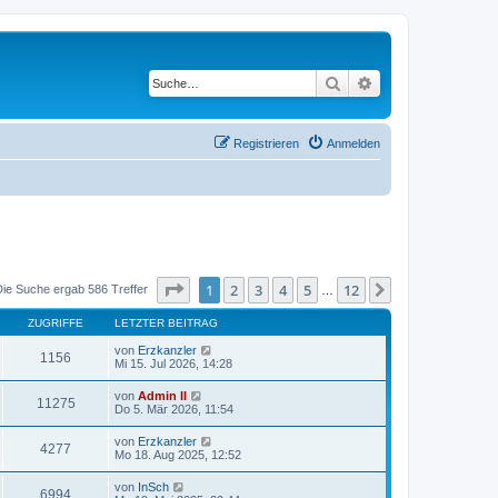
Suche
Erweiterte Suche
Registrieren
Anmelden
Seite
1
von
12
1
2
3
4
5
12
Nächste
Die Suche ergab 586 Treffer
…
ZUGRIFFE
LETZTER BEITRAG
von
Erzkanzler
1156
Mi 15. Jul 2026, 14:28
von
Admin II
11275
Do 5. Mär 2026, 11:54
von
Erzkanzler
4277
Mo 18. Aug 2025, 12:52
von
InSch
6994