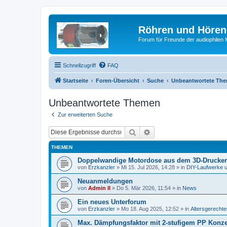
Röhren und Hören
Forum für Freunde der audiophilen
Schnellzugriff
FAQ
Startseite
Foren-Übersicht
Suche
Unbeantwortete Th
Unbeantwortete Themen
Zur erweiterten Suche
Suche
Erweiterte Suche
THEMEN
Doppelwandige Motordose aus dem 3D-Drucker
von
Erzkanzler
»
Mi 15. Jul 2026, 14:28
» in
DIY-Laufwerke 
Neuanmeldungen
von
Admin II
»
Do 5. Mär 2026, 11:54
» in
News
Ein neues Unterforum
von
Erzkanzler
»
Mo 18. Aug 2025, 12:52
» in
Altersgerecht
Max. Dämpfungsfaktor mit 2-stufigem PP Konz