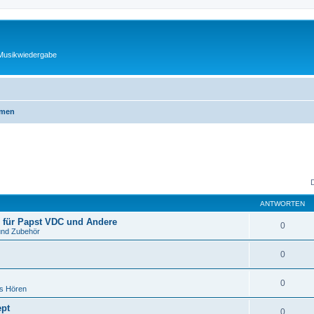
 Musikwiedergabe
emen
ANTWORTEN
 für Papst VDC und Andere
0
und Zubehör
0
0
es Hören
ept
0