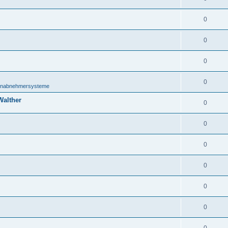
0
0
0
0
onabnehmersysteme
Walther
0
0
0
0
0
0