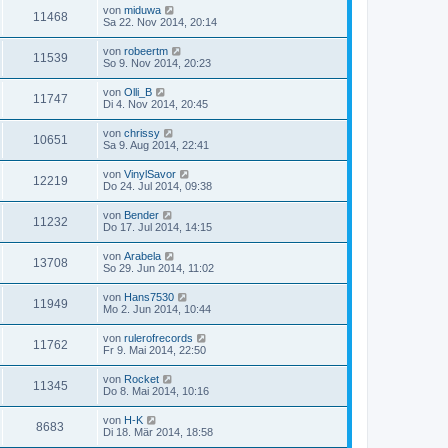
von
miduwa
11468
Sa 22. Nov 2014, 20:14
von
robeertm
11539
So 9. Nov 2014, 20:23
von
Olli_B
11747
Di 4. Nov 2014, 20:45
von
chrissy
10651
Sa 9. Aug 2014, 22:41
von
VinylSavor
12219
Do 24. Jul 2014, 09:38
von
Bender
11232
Do 17. Jul 2014, 14:15
von
Arabela
13708
So 29. Jun 2014, 11:02
von
Hans7530
11949
Mo 2. Jun 2014, 10:44
von
rulerofrecords
11762
Fr 9. Mai 2014, 22:50
von
Rocket
11345
Do 8. Mai 2014, 10:16
von
H-K
8683
Di 18. Mär 2014, 18:58