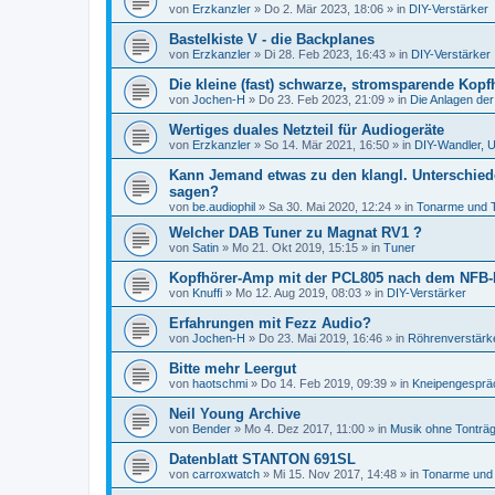
von
Erzkanzler
»
Do 2. Mär 2023, 18:06
» in
DIY-Verstärker
Bastelkiste V - die Backplanes
von
Erzkanzler
»
Di 28. Feb 2023, 16:43
» in
DIY-Verstärker
Die kleine (fast) schwarze, stromsparende Kopf
von
Jochen-H
»
Do 23. Feb 2023, 21:09
» in
Die Anlagen der
Wertiges duales Netzteil für Audiogeräte
von
Erzkanzler
»
So 14. Mär 2021, 16:50
» in
DIY-Wandler, U
Kann Jemand etwas zu den klangl. Unterschied
sagen?
von
be.audiophil
»
Sa 30. Mai 2020, 12:24
» in
Tonarme und 
Welcher DAB Tuner zu Magnat RV1 ?
von
Satin
»
Mo 21. Okt 2019, 15:15
» in
Tuner
Kopfhörer-Amp mit der PCL805 nach dem NFB-
von
Knuffi
»
Mo 12. Aug 2019, 08:03
» in
DIY-Verstärker
Erfahrungen mit Fezz Audio?
von
Jochen-H
»
Do 23. Mai 2019, 16:46
» in
Röhrenverstärk
Bitte mehr Leergut
von
haotschmi
»
Do 14. Feb 2019, 09:39
» in
Kneipengesprä
Neil Young Archive
von
Bender
»
Mo 4. Dez 2017, 11:00
» in
Musik ohne Tonträ
Datenblatt STANTON 691SL
von
carroxwatch
»
Mi 15. Nov 2017, 14:48
» in
Tonarme und