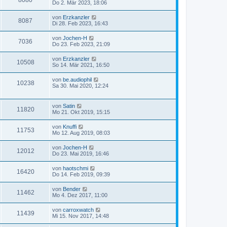
8080
Do 2. Mär 2023, 18:06
von
Erzkanzler
8087
Di 28. Feb 2023, 16:43
von
Jochen-H
7036
Do 23. Feb 2023, 21:09
von
Erzkanzler
10508
So 14. Mär 2021, 16:50
von
be.audiophil
10238
Sa 30. Mai 2020, 12:24
von
Satin
11820
Mo 21. Okt 2019, 15:15
von
Knuffi
11753
Mo 12. Aug 2019, 08:03
von
Jochen-H
12012
Do 23. Mai 2019, 16:46
von
haotschmi
16420
Do 14. Feb 2019, 09:39
von
Bender
11462
Mo 4. Dez 2017, 11:00
von
carroxwatch
11439
Mi 15. Nov 2017, 14:48