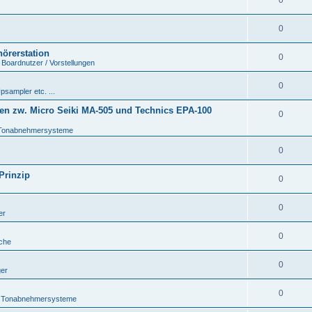
0
0
hörerstation
0
 Boardnutzer / Vorstellungen
0
psampler etc. ...
en zw. Micro Seiki MA-505 und Technics EPA-100
0
Tonabnehmersysteme
0
Prinzip
0
0
er
0
che
0
ger
0
 Tonabnehmersysteme