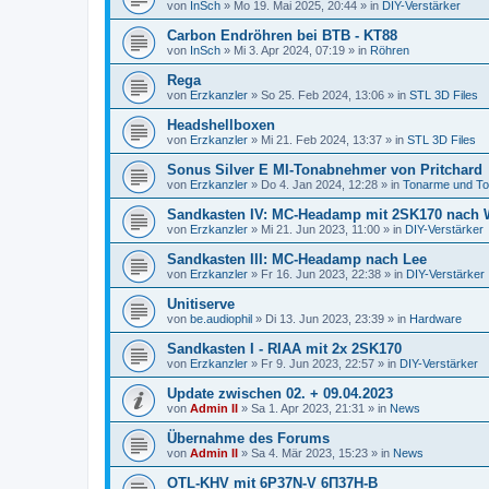
von
InSch
»
Mo 19. Mai 2025, 20:44
» in
DIY-Verstärker
Carbon Endröhren bei BTB - KT88
von
InSch
»
Mi 3. Apr 2024, 07:19
» in
Röhren
Rega
von
Erzkanzler
»
So 25. Feb 2024, 13:06
» in
STL 3D Files
Headshellboxen
von
Erzkanzler
»
Mi 21. Feb 2024, 13:37
» in
STL 3D Files
Sonus Silver E MI-Tonabnehmer von Pritchard
von
Erzkanzler
»
Do 4. Jan 2024, 12:28
» in
Tonarme und T
Sandkasten IV: MC-Headamp mit 2SK170 nach 
von
Erzkanzler
»
Mi 21. Jun 2023, 11:00
» in
DIY-Verstärker
Sandkasten III: MC-Headamp nach Lee
von
Erzkanzler
»
Fr 16. Jun 2023, 22:38
» in
DIY-Verstärker
Unitiserve
von
be.audiophil
»
Di 13. Jun 2023, 23:39
» in
Hardware
Sandkasten I - RIAA mit 2x 2SK170
von
Erzkanzler
»
Fr 9. Jun 2023, 22:57
» in
DIY-Verstärker
Update zwischen 02. + 09.04.2023
von
Admin II
»
Sa 1. Apr 2023, 21:31
» in
News
Übernahme des Forums
von
Admin II
»
Sa 4. Mär 2023, 15:23
» in
News
OTL-KHV mit 6P37N-V 6П37Н-В