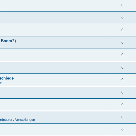
0
r
0
0
x Boom?)
0
0
0
schiede
0
er
0
0
0
rdnutzer / Vorstellungen
0