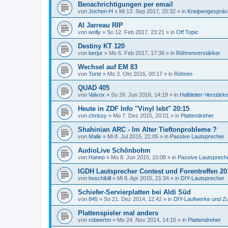
Benachrichtigungen per email
von
Jochen-H
»
Mi 13. Sep 2017, 20:32
» in
Kneipengespräc
Al Jarreau RIP
von
wolly
»
So 12. Feb 2017, 23:21
» in
Off Topic
Destiny KT 120
von
berjur
»
Mo 6. Feb 2017, 17:36
» in
Röhrenverstärker
Wechsel auf EM 83
von
Torte
»
Mo 3. Okt 2016, 00:17
» in
Röhren
QUAD 405
von
Valvox
»
So 26. Jun 2016, 14:19
» in
Halbleiter-Verstärk
Heute in ZDF Info "Vinyl lebt" 20:15
von
chrissy
»
Mo 7. Dez 2015, 20:01
» in
Plattendreher
Shahinian ARC - Im Alter Tieftonprobleme ?
von
Malle
»
Mi 8. Jul 2015, 21:05
» in
Passive Lautsprecher
AudioLive Schönbohm
von
Hanno
»
Mo 8. Jun 2015, 10:08
» in
Passive Lautsprech
IGDH Lautsprecher Contest und Forentreffen 20
von
hoschibill
»
Mi 8. Apr 2015, 21:34
» in
DIY-Lautsprecher
Schiefer-Servierplatten bei Aldi Süd
von
845
»
So 21. Dez 2014, 12:42
» in
DIY-Laufwerke und Z
Plattenspieler mal anders
von
robeertm
»
Mo 24. Nov 2014, 14:15
» in
Plattendreher