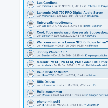
Lua Cantilena
von
miduwa
»
Sa 22. Nov 2014, 20:14
» in
Röhren-CD-Playe
Lansonic DAS-750-PRO Digital Audio Server
von
robeertm
»
So 9. Nov 2014, 20:23
» in
Hardware
Universalfernbedienung
von
Olli_B
»
Di 4. Nov 2014, 20:45
» in
Tuning, Zubehör
Cool, Tube meets raspi (besser als Squeezebo
von
chrissy
»
Sa 9. Aug 2014, 22:41
» in
Hardware
Wer kann mir eine Loewe NF3 für Fotos leihen?
von
VinylSavor
»
Do 24. Jul 2014, 09:38
» in
Röhren
Johnny Winter R.I.P.
von
Bender
»
Do 17. Jul 2014, 14:15
» in
Kneipengespräche
Marantz PM14 , PM14 KI, PM17 oder 17KI Unter
von
Arabela
»
So 29. Jun 2014, 11:02
» in
Halbleiter-Verstärk
IN-13 Nixie ansteuern
von
Hans7530
»
Mo 2. Jun 2014, 10:44
» in
Röhren
Rille Deluxe
von
rulerofrecords
»
Fr 9. Mai 2014, 22:50
» in
LPs
Hallo zusammen
von
Rocket
»
Do 8. Mai 2014, 10:16
» in
Die Anlagen der Boa
phono mit pc86
von
H-K
»
Di 18. Mär 2014, 18:58
» in
DIY-Verstärker