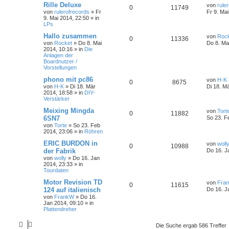
Rille Deluxe
von
rule
0
11749
von
rulerofrecords
»
Fr
Fr 9. Ma
9. Mai 2014, 22:50
» in
LPs
Hallo zusammen
von
Roc
0
11336
von
Rocket
»
Do 8. Mai
Do 8. Ma
2014, 10:16
» in
Die
Anlagen der
Boardnutzer /
Vorstellungen
phono mit pc86
von
H-K
0
8675
von
H-K
»
Di 18. Mär
Di 18. M
2014, 18:58
» in
DIY-
Verstärker
Meixing Mingda
von
Tort
0
11882
6SN7
So 23. F
von
Torte
»
So 23. Feb
2014, 23:06
» in
Röhren
ERIC BURDON in
von
woll
0
10988
der Fabrik
Do 16. J
von
wolly
»
Do 16. Jan
2014, 23:33
» in
Tourdaten
Motor Revision TD
von
Fra
0
11615
124 auf italienisch
Do 16. J
von
FrankW
»
Do 16.
Jan 2014, 09:10
» in
Plattendreher
Die Suche ergab 586 Treffer