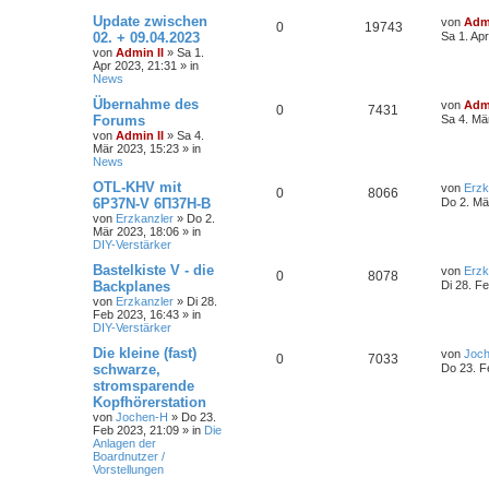
Update zwischen
von
Admi
0
19743
02. + 09.04.2023
Sa 1. Ap
von
Admin II
»
Sa 1.
Apr 2023, 21:31
» in
News
Übernahme des
von
Admi
0
7431
Forums
Sa 4. Mä
von
Admin II
»
Sa 4.
Mär 2023, 15:23
» in
News
OTL-KHV mit
von
Erzk
0
8066
6P37N-V 6П37Н-В
Do 2. Mä
von
Erzkanzler
»
Do 2.
Mär 2023, 18:06
» in
DIY-Verstärker
Bastelkiste V - die
von
Erzk
0
8078
Backplanes
Di 28. F
von
Erzkanzler
»
Di 28.
Feb 2023, 16:43
» in
DIY-Verstärker
Die kleine (fast)
von
Joc
0
7033
schwarze,
Do 23. F
stromsparende
Kopfhörerstation
von
Jochen-H
»
Do 23.
Feb 2023, 21:09
» in
Die
Anlagen der
Boardnutzer /
Vorstellungen