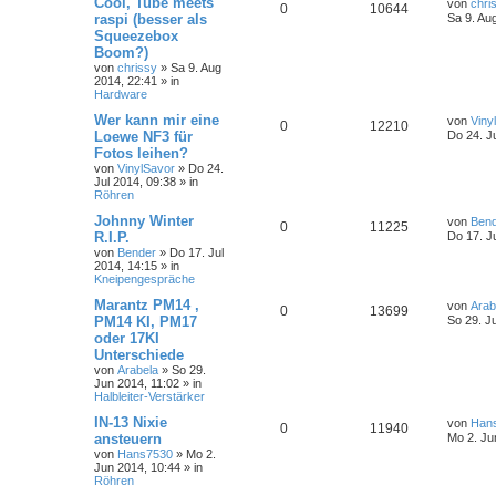
Cool, Tube meets
von
chri
0
10644
raspi (besser als
Sa 9. Au
Squeezebox
Boom?)
von
chrissy
»
Sa 9. Aug
2014, 22:41
» in
Hardware
Wer kann mir eine
von
Viny
0
12210
Loewe NF3 für
Do 24. J
Fotos leihen?
von
VinylSavor
»
Do 24.
Jul 2014, 09:38
» in
Röhren
Johnny Winter
von
Ben
0
11225
R.I.P.
Do 17. J
von
Bender
»
Do 17. Jul
2014, 14:15
» in
Kneipengespräche
Marantz PM14 ,
von
Arab
0
13699
PM14 KI, PM17
So 29. J
oder 17KI
Unterschiede
von
Arabela
»
So 29.
Jun 2014, 11:02
» in
Halbleiter-Verstärker
IN-13 Nixie
von
Han
0
11940
ansteuern
Mo 2. Ju
von
Hans7530
»
Mo 2.
Jun 2014, 10:44
» in
Röhren