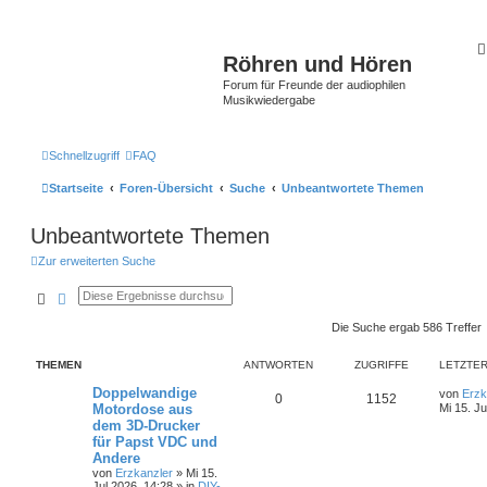
Röhren und Hören
Forum für Freunde der audiophilen
Musikwiedergabe
Schnellzugriff
FAQ
Startseite
Foren-Übersicht
Suche
Unbeantwortete Themen
Unbeantwortete Themen
Zur erweiterten Suche
Suche
Erweiterte Suche
Die Suche ergab 586 Treffer
THEMEN
ANTWORTEN
ZUGRIFFE
LETZTER
Doppelwandige
von
Erzk
0
1152
Motordose aus
Mi 15. Ju
dem 3D-Drucker
für Papst VDC und
Andere
von
Erzkanzler
»
Mi 15.
Jul 2026, 14:28
» in
DIY-