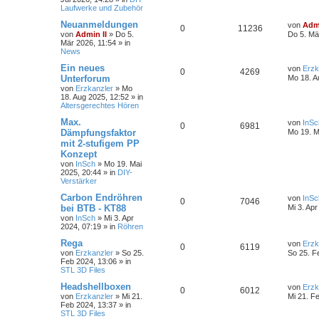
Laufwerke und Zubehör
Neuanmeldungen
von
Admi
0
11236
von
Admin II
»
Do 5.
Do 5. Mä
Mär 2026, 11:54
» in
News
Ein neues
von
Erzk
0
4269
Unterforum
Mo 18. A
von
Erzkanzler
»
Mo
18. Aug 2025, 12:52
» in
Altersgerechtes Hören
Max.
von
InSc
0
6981
Dämpfungsfaktor
Mo 19. M
mit 2-stufigem PP
Konzept
von
InSch
»
Mo 19. Mai
2025, 20:44
» in
DIY-
Verstärker
Carbon Endröhren
von
InSc
0
7046
bei BTB - KT88
Mi 3. Apr
von
InSch
»
Mi 3. Apr
2024, 07:19
» in
Röhren
Rega
von
Erzk
0
6119
von
Erzkanzler
»
So 25.
So 25. F
Feb 2024, 13:06
» in
STL 3D Files
Headshellboxen
von
Erzk
0
6012
von
Erzkanzler
»
Mi 21.
Mi 21. F
Feb 2024, 13:37
» in
STL 3D Files