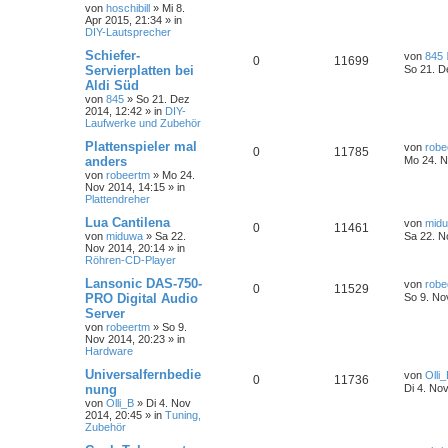
von
hoschibill
»
Mi 8.
Apr 2015, 21:34
» in
DIY-Lautsprecher
Schiefer-
von
845
0
11699
Servierplatten bei
So 21. D
Aldi Süd
von
845
»
So 21. Dez
2014, 12:42
» in
DIY-
Laufwerke und Zubehör
Plattenspieler mal
von
robe
0
11785
anders
Mo 24. N
von
robeertm
»
Mo 24.
Nov 2014, 14:15
» in
Plattendreher
Lua Cantilena
von
mid
0
11461
von
miduwa
»
Sa 22.
Sa 22. N
Nov 2014, 20:14
» in
Röhren-CD-Player
Lansonic DAS-750-
von
robe
0
11529
PRO Digital Audio
So 9. No
Server
von
robeertm
»
So 9.
Nov 2014, 20:23
» in
Hardware
Universalfernbedie
von
Olli
0
11736
nung
Di 4. No
von
Olli_B
»
Di 4. Nov
2014, 20:45
» in
Tuning,
Zubehör