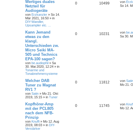
Wertiges duales
von
Erzk
0
10499
Netzteil für
So 14. M
Audiogeräte
von
Erzkanzler
»
So 14.
Mär 2021, 16:50
» in
DIY-Wandler,
Upsampler etc. ...
Kann Jemand
von
be.a
0
10231
etwas zu den
Sa 30. M
klangl.
Unterschieden zw.
Micro Seiki MA-
505 und Technics
EPA-100 sagen?
von
be.audiophil
»
Sa
30. Mai 2020, 12:24
» in
Tonarme und
Tonabnehmersysteme
Welcher DAB
von
Sati
0
11812
Tuner zu Magnat
Mo 21. O
RV1 ?
von
Satin
»
Mo 21. Okt
2019, 15:15
» in
Tuner
Kopfhörer-Amp
von
Knuff
0
11745
mit der PCL805
Mo 12. A
nach dem NFB-
Prinzip
von
Knuffi
»
Mo 12. Aug
2019, 08:03
» in
DIY-
Verstärker