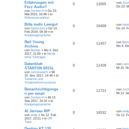
Erfahrungen mit
von
Joc
0
12005
Fezz Audio?
Do 23. M
von
Jochen-H
»
Do 23.
Mai 2019, 16:46
» in
Röhrenverstärker
Bitte mehr Leergut
von
haot
0
16409
von
haotschmi
»
Do 14.
Do 14. F
Feb 2019, 09:39
» in
Kneipengespräche
Neil Young
von
Ben
0
11457
Archive
Mo 4. De
von
Bender
»
Mo 4. Dez
2017, 11:00
» in
Musik
ohne Tonträger
Datenblatt
von
carr
0
11428
STANTON 691SL
Mi 15. N
von
carroxwatch
»
Mi
15. Nov 2017, 14:48
» in
Tonarme und
Tonabnehmersysteme
Benachrichtigunge
von
Joc
0
11721
n per email
Mi 13. S
von
Jochen-H
»
Mi 13.
Sep 2017, 20:32
» in
Kneipengespräche
Al Jarreau RIP
von
woll
0
16532
von
wolly
»
So 12. Feb
So 12. F
2017, 23:21
» in
Off
Topic
Destiny KT 120
von
berj