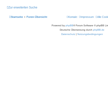
Zur erweiterten Suche
Startseite
Foren-Übersicht
Kontakt
Impressum
Alle Coo
Powered by
phpBB
® Forum Software © phpBB Lim
Deutsche Übersetzung durch
phpBB.de
Datenschutz
|
Nutzungsbedingungen