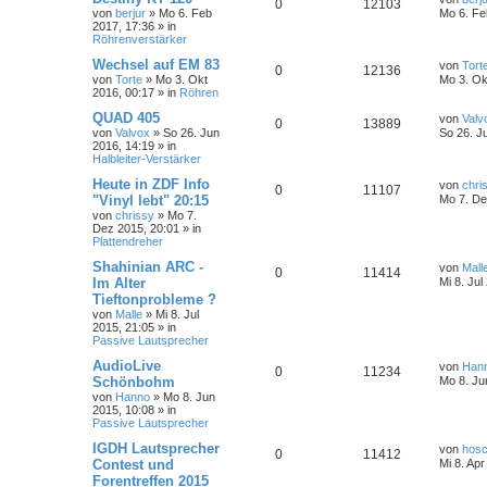
0
12103
von
berjur
»
Mo 6. Feb
Mo 6. Fe
2017, 17:36
» in
Röhrenverstärker
Wechsel auf EM 83
von
Tort
0
12136
von
Torte
»
Mo 3. Okt
Mo 3. Ok
2016, 00:17
» in
Röhren
QUAD 405
von
Valv
0
13889
von
Valvox
»
So 26. Jun
So 26. J
2016, 14:19
» in
Halbleiter-Verstärker
Heute in ZDF Info
von
chri
0
11107
"Vinyl lebt" 20:15
Mo 7. De
von
chrissy
»
Mo 7.
Dez 2015, 20:01
» in
Plattendreher
Shahinian ARC -
von
Mall
0
11414
Im Alter
Mi 8. Jul
Tieftonprobleme ?
von
Malle
»
Mi 8. Jul
2015, 21:05
» in
Passive Lautsprecher
AudioLive
von
Han
0
11234
Schönbohm
Mo 8. Ju
von
Hanno
»
Mo 8. Jun
2015, 10:08
» in
Passive Lautsprecher
IGDH Lautsprecher
von
hosch
0
11412
Contest und
Mi 8. Apr
Forentreffen 2015