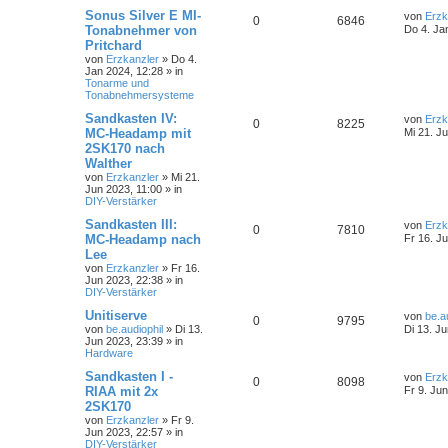
Sonus Silver E MI-
von
Erzk
0
6846
Tonabnehmer von
Do 4. Ja
Pritchard
von
Erzkanzler
»
Do 4.
Jan 2024, 12:28
» in
Tonarme und
Tonabnehmersysteme
Sandkasten IV:
von
Erzk
0
8225
MC-Headamp mit
Mi 21. J
2SK170 nach
Walther
von
Erzkanzler
»
Mi 21.
Jun 2023, 11:00
» in
DIY-Verstärker
Sandkasten III:
von
Erzk
0
7810
MC-Headamp nach
Fr 16. J
Lee
von
Erzkanzler
»
Fr 16.
Jun 2023, 22:38
» in
DIY-Verstärker
Unitiserve
von
be.a
0
9795
von
be.audiophil
»
Di 13.
Di 13. J
Jun 2023, 23:39
» in
Hardware
Sandkasten I -
von
Erzk
0
8098
RIAA mit 2x
Fr 9. Ju
2SK170
von
Erzkanzler
»
Fr 9.
Jun 2023, 22:57
» in
DIY-Verstärker