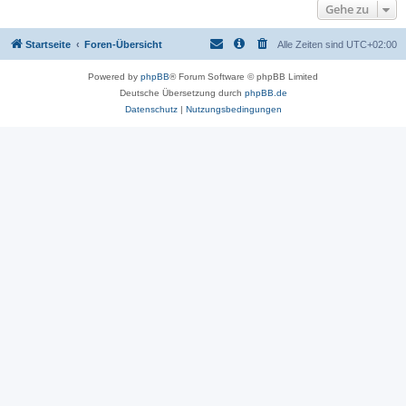
Gehe zu
Startseite
Foren-Übersicht
Alle Zeiten sind
UTC+02:00
Powered by
phpBB
® Forum Software © phpBB Limited
Deutsche Übersetzung durch
phpBB.de
Datenschutz
|
Nutzungsbedingungen