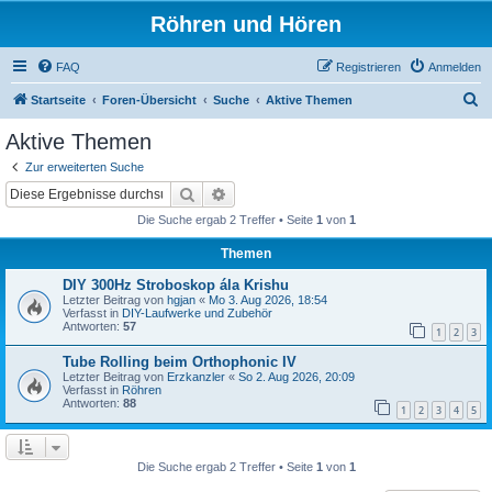
Röhren und Hören
FAQ
Registrieren
Anmelden
S
Startseite
Foren-Übersicht
Suche
Aktive Themen
u
Aktive Themen
c
Zur erweiterten Suche
h
Suche
Erweiterte Suche
e
Die Suche ergab 2 Treffer • Seite
1
von
1
Themen
DIY 300Hz Stroboskop ála Krishu
Letzter Beitrag von
hgjan
«
Mo 3. Aug 2026, 18:54
Verfasst in
DIY-Laufwerke und Zubehör
Antworten:
57
1
2
3
Tube Rolling beim Orthophonic IV
Letzter Beitrag von
Erzkanzler
«
So 2. Aug 2026, 20:09
Verfasst in
Röhren
Antworten:
88
1
2
3
4
5
Die Suche ergab 2 Treffer • Seite
1
von
1