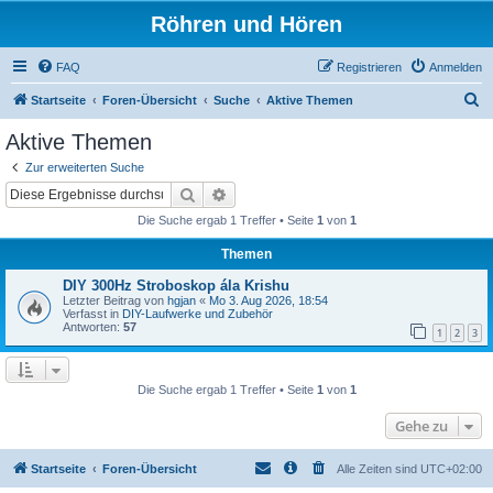
Röhren und Hören
FAQ
Registrieren
Anmelden
S
Startseite
Foren-Übersicht
Suche
Aktive Themen
u
Aktive Themen
c
Zur erweiterten Suche
h
Suche
Erweiterte Suche
e
Die Suche ergab 1 Treffer • Seite
1
von
1
Themen
DIY 300Hz Stroboskop ála Krishu
Letzter Beitrag von
hgjan
«
Mo 3. Aug 2026, 18:54
Verfasst in
DIY-Laufwerke und Zubehör
Antworten:
57
1
2
3
Die Suche ergab 1 Treffer • Seite
1
von
1
Gehe zu
Startseite
Foren-Übersicht
Alle Zeiten sind
UTC+02:00