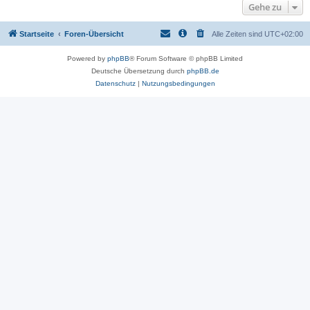
Gehe zu
Startseite
Foren-Übersicht
Alle Zeiten sind
UTC+02:00
Powered by
phpBB
® Forum Software © phpBB Limited
Deutsche Übersetzung durch
phpBB.de
Datenschutz
|
Nutzungsbedingungen