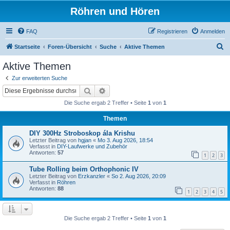
Röhren und Hören
FAQ
Registrieren
Anmelden
S
Startseite
Foren-Übersicht
Suche
Aktive Themen
u
Aktive Themen
c
Zur erweiterten Suche
h
Suche
Erweiterte Suche
e
Die Suche ergab 2 Treffer • Seite
1
von
1
Themen
DIY 300Hz Stroboskop ála Krishu
Letzter Beitrag von
hgjan
«
Mo 3. Aug 2026, 18:54
Verfasst in
DIY-Laufwerke und Zubehör
Antworten:
57
1
2
3
Tube Rolling beim Orthophonic IV
Letzter Beitrag von
Erzkanzler
«
So 2. Aug 2026, 20:09
Verfasst in
Röhren
Antworten:
88
1
2
3
4
5
Die Suche ergab 2 Treffer • Seite
1
von
1