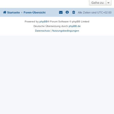
Gehe zu
Startseite
Foren-Übersicht
Alle Zeiten sind
UTC+02:00
Powered by
phpBB
® Forum Software © phpBB Limited
Deutsche Übersetzung durch
phpBB.de
Datenschutz
|
Nutzungsbedingungen