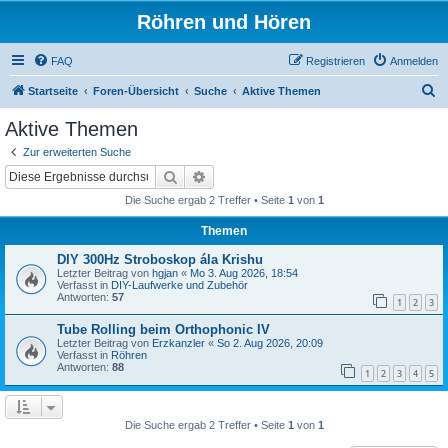
Röhren und Hören
FAQ
Registrieren
Anmelden
S
Startseite
Foren-Übersicht
Suche
Aktive Themen
u
Aktive Themen
c
Zur erweiterten Suche
h
Suche
Erweiterte Suche
e
Die Suche ergab 2 Treffer • Seite
1
von
1
Themen
DIY 300Hz Stroboskop ála Krishu
Letzter Beitrag von
hgjan
«
Mo 3. Aug 2026, 18:54
Verfasst in
DIY-Laufwerke und Zubehör
Antworten:
57
1
2
3
Tube Rolling beim Orthophonic IV
Letzter Beitrag von
Erzkanzler
«
So 2. Aug 2026, 20:09
Verfasst in
Röhren
Antworten:
88
1
2
3
4
5
Die Suche ergab 2 Treffer • Seite
1
von
1