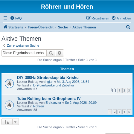
Röhren und Hören
FAQ
Registrieren
Anmelden
S
Startseite
Foren-Übersicht
Suche
Aktive Themen
u
Aktive Themen
c
Zur erweiterten Suche
h
Suche
Erweiterte Suche
e
Die Suche ergab 2 Treffer • Seite
1
von
1
Themen
DIY 300Hz Stroboskop ála Krishu
Letzter Beitrag von
hgjan
«
Mo 3. Aug 2026, 18:54
Verfasst in
DIY-Laufwerke und Zubehör
Antworten:
57
1
2
3
Tube Rolling beim Orthophonic IV
Letzter Beitrag von
Erzkanzler
«
So 2. Aug 2026, 20:09
Verfasst in
Röhren
Antworten:
88
1
2
3
4
5
Die Suche ergab 2 Treffer • Seite
1
von
1