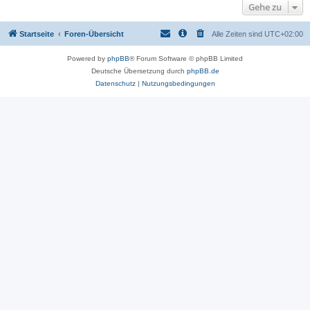
Gehe zu
Startseite
Foren-Übersicht
Alle Zeiten sind
UTC+02:00
Powered by
phpBB
® Forum Software © phpBB Limited
Deutsche Übersetzung durch
phpBB.de
Datenschutz
|
Nutzungsbedingungen