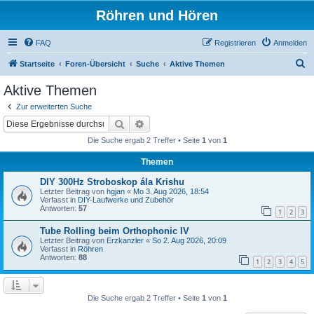
Röhren und Hören
FAQ
Registrieren
Anmelden
S
Startseite
Foren-Übersicht
Suche
Aktive Themen
u
Aktive Themen
c
Zur erweiterten Suche
h
Suche
Erweiterte Suche
e
Die Suche ergab 2 Treffer • Seite
1
von
1
Themen
DIY 300Hz Stroboskop ála Krishu
Letzter Beitrag von
hgjan
«
Mo 3. Aug 2026, 18:54
Verfasst in
DIY-Laufwerke und Zubehör
Antworten:
57
1
2
3
Tube Rolling beim Orthophonic IV
Letzter Beitrag von
Erzkanzler
«
So 2. Aug 2026, 20:09
Verfasst in
Röhren
Antworten:
88
1
2
3
4
5
Die Suche ergab 2 Treffer • Seite
1
von
1