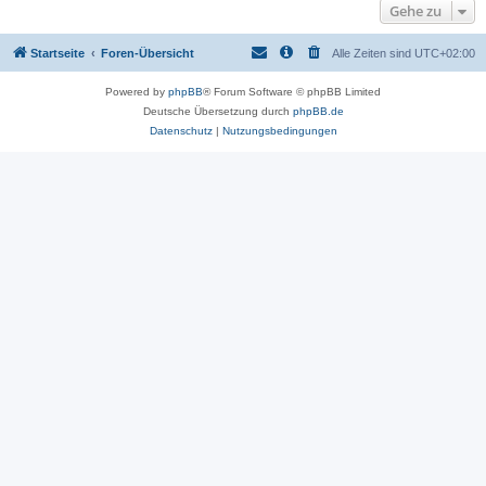
Gehe zu
Startseite
Foren-Übersicht
Alle Zeiten sind
UTC+02:00
Powered by
phpBB
® Forum Software © phpBB Limited
Deutsche Übersetzung durch
phpBB.de
Datenschutz
|
Nutzungsbedingungen