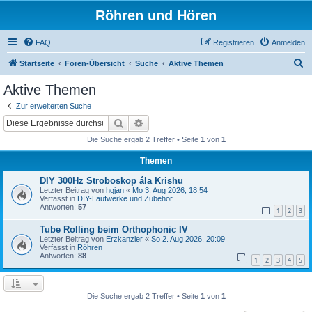
Röhren und Hören
FAQ
Registrieren
Anmelden
S
Startseite
Foren-Übersicht
Suche
Aktive Themen
u
Aktive Themen
c
Zur erweiterten Suche
h
Suche
Erweiterte Suche
e
Die Suche ergab 2 Treffer • Seite
1
von
1
Themen
DIY 300Hz Stroboskop ála Krishu
Letzter Beitrag von
hgjan
«
Mo 3. Aug 2026, 18:54
Verfasst in
DIY-Laufwerke und Zubehör
Antworten:
57
1
2
3
Tube Rolling beim Orthophonic IV
Letzter Beitrag von
Erzkanzler
«
So 2. Aug 2026, 20:09
Verfasst in
Röhren
Antworten:
88
1
2
3
4
5
Die Suche ergab 2 Treffer • Seite
1
von
1