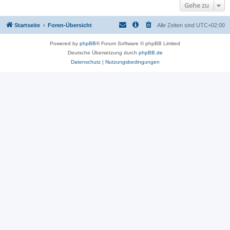
Gehe zu
Startseite
Foren-Übersicht
Alle Zeiten sind
UTC+02:00
Powered by
phpBB
® Forum Software © phpBB Limited
Deutsche Übersetzung durch
phpBB.de
Datenschutz
|
Nutzungsbedingungen