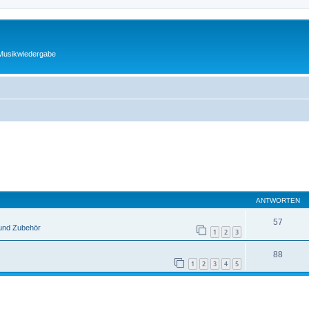
 Musikwiedergabe
ANTWORTEN
57
und Zubehör
1
2
3
88
1
2
3
4
5