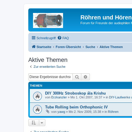
Röhren und Hören
Forum für Freunde der audiophilen
Schnellzugriff
FAQ
Startseite
Foren-Übersicht
Suche
Aktive Themen
Aktive Themen
Zur erweiterten Suche
Suche
Erweiterte Suche
THEMEN
DIY 300Hz Stroboskop ála Krishu
von
Erzkanzler
»
Mo 1. Okt 2007, 16:37
» in
DIY-Laufwerke 
Tube Rolling beim Orthophonic IV
von
yawg
»
Mo 2. Nov 2009, 15:38
» in
Röhren