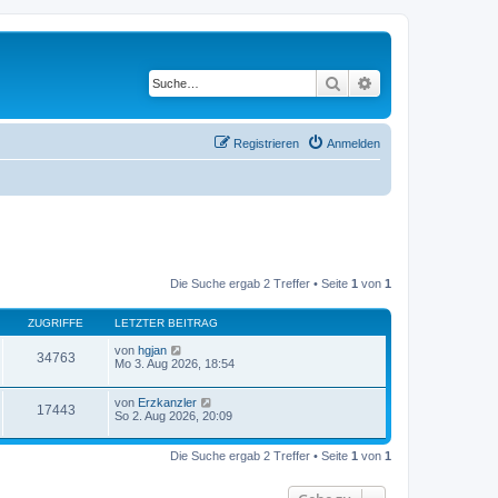
Suche
Erweiterte Suche
Registrieren
Anmelden
Die Suche ergab 2 Treffer • Seite
1
von
1
ZUGRIFFE
LETZTER BEITRAG
von
hgjan
34763
Mo 3. Aug 2026, 18:54
von
Erzkanzler
17443
So 2. Aug 2026, 20:09
Die Suche ergab 2 Treffer • Seite
1
von
1