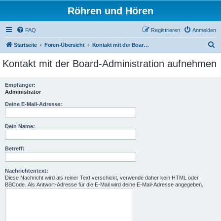
Röhren und Hören
FAQ
Registrieren
Anmelden
S
Startseite
Foren-Übersicht
Kontakt mit der Board-Administration aufnehmen
u
Kontakt mit der Board-Administration aufnehmen
c
h
Empfänger:
Administrator
e
Deine E-Mail-Adresse:
Dein Name:
Betreff:
Nachrichtentext:
Diese Nachricht wird als reiner Text verschickt, verwende daher kein HTML oder
BBCode. Als Antwort-Adresse für die E-Mail wird deine E-Mail-Adresse angegeben.