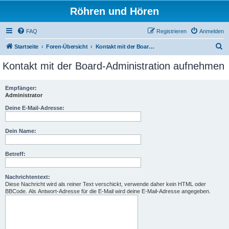
Röhren und Hören
FAQ
Registrieren
Anmelden
S
Startseite
Foren-Übersicht
Kontakt mit der Board-Administration aufnehmen
u
Kontakt mit der Board-Administration aufnehmen
c
h
Empfänger:
Administrator
e
Deine E-Mail-Adresse:
Dein Name:
Betreff:
Nachrichtentext:
Diese Nachricht wird als reiner Text verschickt, verwende daher kein HTML oder
BBCode. Als Antwort-Adresse für die E-Mail wird deine E-Mail-Adresse angegeben.