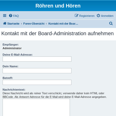
Röhren und Hören
FAQ
Registrieren
Anmelden
S
Startseite
Foren-Übersicht
Kontakt mit der Board-Administration aufnehmen
u
Kontakt mit der Board-Administration aufnehmen
c
h
Empfänger:
Administrator
e
Deine E-Mail-Adresse:
Dein Name:
Betreff:
Nachrichtentext:
Diese Nachricht wird als reiner Text verschickt, verwende daher kein HTML oder
BBCode. Als Antwort-Adresse für die E-Mail wird deine E-Mail-Adresse angegeben.