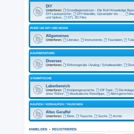
DIY
Unterforen:
Grundlagenwissen - Die RuH Knowledge Bas
DIY-Lautsprecher
,
DIY-Wandler, Upsampler etc. ...
,
Bau
und Spikes
,
STL 3D Files
RUND UM HIFI UND MUSIK
Allgemeines
Unterforen:
Literatur
,
Instrumente
,
Tourdaten
,
Tub
KAUFBERATUNG
Diverses
Unterforen:
Röhrengeräte / Analog / Schallwandler
,
Dive
STAMMTISCHE
Laberbereich
Unterforen:
Kneipengespräche
,
Off Topic
,
Die Anlage
ohne 'Röhre'
,
Musikalische Reisetipps
,
Altersgerechtes
KAUFEN / VERKAUFEN / TAUSCHEN
Altes Geraffel
Unterforen:
Biete
,
Tausche
,
Suche
,
Archiv
ANMELDEN
•
REGISTRIEREN