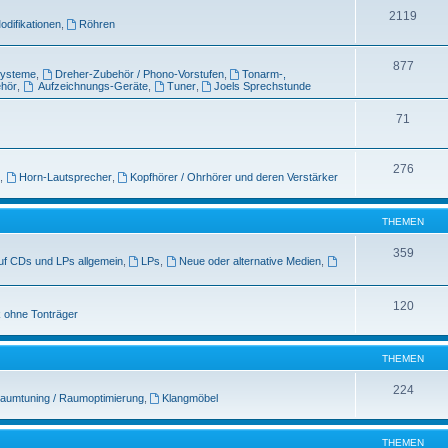
2119
odifikationen
,
Röhren
877
systeme
,
Dreher-Zubehör / Phono-Vorstufen
,
Tonarm-,
ehör
,
Aufzeichnungs-Geräte
,
Tuner
,
Joels Sprechstunde
71
276
,
Horn-Lautsprecher
,
Kopfhörer / Ohrhörer und deren Verstärker
THEMEN
359
uf CDs und LPs allgemein
,
LPs
,
Neue oder alternative Medien
,
120
 ohne Tonträger
THEMEN
224
aumtuning / Raumoptimierung
,
Klangmöbel
THEMEN