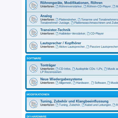
Röhrengeräte, Modifikationen, Röhren
Unterforen:
Röhrenverstärker
,
Röhren-CD-Player
,
M
Analog
Unterforen:
Plattendreher
,
Tonarme und Tonabnehmer
Tonabnehmer-Justage
,
Plattenwaschmaschinen und Zub
Transistor-Technik
Unterforen:
Halbleiter-Verstärker
,
CD-Player
Lautsprecher / Kopfhörer
Unterforen:
Aktive Lautsprecher
,
Passive Lautsprecher
SOFTWARE
Tonträger
Unterforen:
CD-Infos
,
Audiophile CDs / LPs
,
Musik a
LP Rezensionen
Neue Wiedergabesysteme
Unterforen:
Allgemein
,
Hardware
,
Software
,
Musik
MODIFIKATIONEN
Tuning, Zubehör und Klangbeeinflussung
Unterforen:
Tuning, Zubehör
,
Kabel und Leitungen
,
R
DIY-HARDWARE