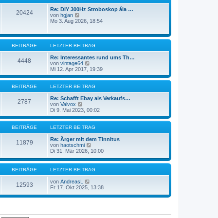
t
r
e
a
Re: DIY 300Hz Stroboskop ála …
20424
N
r
g
von
hgjan
e
B
Mo 3. Aug 2026, 18:54
u
e
e
i
s
t
t
r
BEITRÄGE
LETZTER BEITRAG
e
a
r
g
Re: Interessantes rund ums Th…
4448
B
N
von
vintage64
e
e
Mi 12. Apr 2017, 19:39
i
u
t
e
r
s
BEITRÄGE
LETZTER BEITRAG
a
t
g
e
Re: Schafft Ebay als Verkaufs…
2787
N
r
von
Valvox
e
B
Di 9. Mai 2023, 00:02
u
e
e
i
s
t
BEITRÄGE
LETZTER BEITRAG
t
r
e
a
Re: Ärger mit dem Tinnitus
11879
r
g
N
von
haotschmi
B
e
Di 31. Mär 2026, 10:00
e
u
i
e
t
s
BEITRÄGE
LETZTER BEITRAG
r
t
a
e
N
von
AndreasL
12593
g
r
e
Fr 17. Okt 2025, 13:38
B
u
e
e
i
s
t
t
r
e