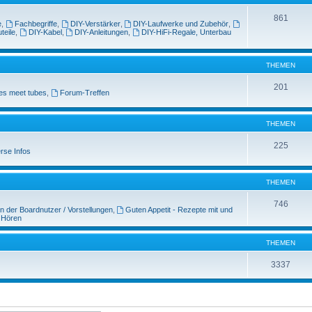
861
e
,
Fachbegriffe
,
DIY-Verstärker
,
DIY-Laufwerke und Zubehör
,
teile
,
DIY-Kabel
,
DIY-Anleitungen
,
DIY-HiFi-Regale, Unterbau
THEMEN
201
es meet tubes
,
Forum-Treffen
THEMEN
225
rse Infos
THEMEN
746
n der Boardnutzer / Vorstellungen
,
Guten Appetit - Rezepte mit und
 Hören
THEMEN
3337