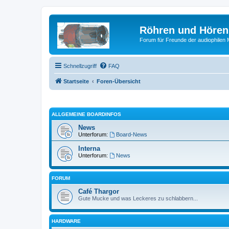
Röhren und Hören
Forum für Freunde der audiophilen
Schnellzugriff
FAQ
Startseite
Foren-Übersicht
ALLGEMEINE BOARDINFOS
News
Unterforum:
Board-News
Interna
Unterforum:
News
FORUM
Café Thargor
Gute Mucke und was Leckeres zu schlabbern...
HARDWARE