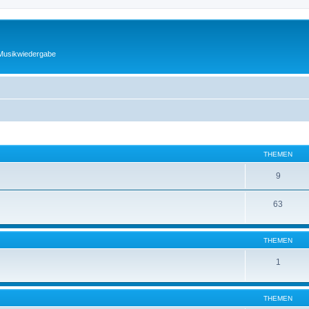
 Musikwiedergabe
THEMEN
9
63
THEMEN
1
THEMEN