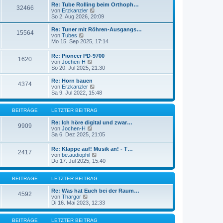
a
e
Re: Tube Rolling beim Orthoph…
32466
g
r
N
von
Erzkanzler
B
e
So 2. Aug 2026, 20:09
e
u
i
e
Re: Tuner mit Röhren-Ausgangs…
15564
t
s
N
von
Tubes
r
t
e
Mo 15. Sep 2025, 17:14
a
e
u
g
r
e
Re: Pioneer PD-9700
B
1620
s
N
von
Jochen-H
e
t
e
So 20. Jul 2025, 21:30
i
e
u
t
r
e
Re: Horn bauen
r
B
4374
s
N
von
Erzkanzler
a
e
t
e
Sa 9. Jul 2022, 15:48
g
i
e
u
t
r
e
r
B
s
BEITRÄGE
LETZTER BEITRAG
a
e
t
g
i
e
Re: Ich höre digital und zwar…
9909
t
N
r
von
Jochen-H
r
e
B
Sa 6. Dez 2025, 21:05
a
u
e
g
e
i
Re: Klappe auf! Musik an! - T…
2417
s
t
N
von
be.audiophil
t
r
e
Do 17. Jul 2025, 15:40
e
a
u
r
g
e
B
s
BEITRÄGE
LETZTER BEITRAG
e
t
i
e
Re: Was hat Euch bei der Raum…
4592
t
N
r
von
Thargor
r
e
B
Di 16. Mai 2023, 12:33
a
u
e
g
e
i
s
t
BEITRÄGE
LETZTER BEITRAG