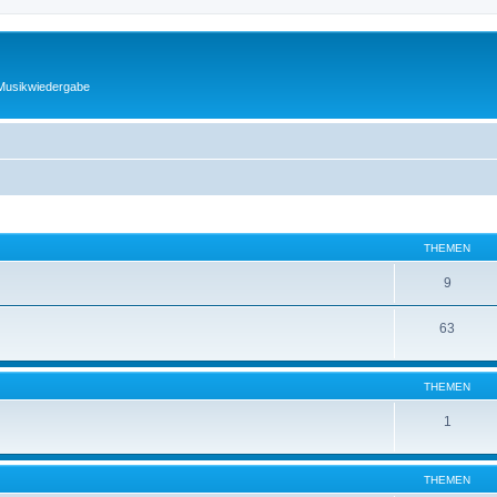
 Musikwiedergabe
THEMEN
9
63
THEMEN
1
THEMEN