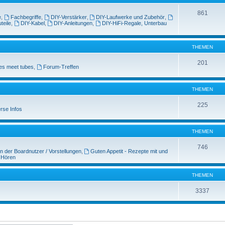
861
e
,
Fachbegriffe
,
DIY-Verstärker
,
DIY-Laufwerke und Zubehör
,
teile
,
DIY-Kabel
,
DIY-Anleitungen
,
DIY-HiFi-Regale, Unterbau
THEMEN
201
es meet tubes
,
Forum-Treffen
THEMEN
225
rse Infos
THEMEN
746
n der Boardnutzer / Vorstellungen
,
Guten Appetit - Rezepte mit und
 Hören
THEMEN
3337