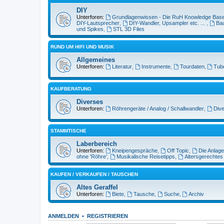
DIY
Unterforen:
Grundlagenwissen - Die RuH Knowledge Bas
DIY-Lautsprecher
,
DIY-Wandler, Upsampler etc. ...
,
Bau
und Spikes
,
STL 3D Files
RUND UM HIFI UND MUSIK
Allgemeines
Unterforen:
Literatur
,
Instrumente
,
Tourdaten
,
Tub
KAUFBERATUNG
Diverses
Unterforen:
Röhrengeräte / Analog / Schallwandler
,
Dive
STAMMTISCHE
Laberbereich
Unterforen:
Kneipengespräche
,
Off Topic
,
Die Anlage
ohne 'Röhre'
,
Musikalische Reisetipps
,
Altersgerechtes
KAUFEN / VERKAUFEN / TAUSCHEN
Altes Geraffel
Unterforen:
Biete
,
Tausche
,
Suche
,
Archiv
ANMELDEN
•
REGISTRIEREN