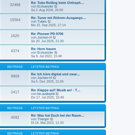
a
e
Re: Tube Rolling beim Orthoph…
32466
g
r
N
von
Erzkanzler
B
e
So 2. Aug 2026, 20:09
e
u
i
e
Re: Tuner mit Röhren-Ausgangs…
15564
t
s
N
von
Tubes
r
t
e
Mo 15. Sep 2025, 17:14
a
e
u
g
r
e
Re: Pioneer PD-9700
B
1620
s
N
von
Jochen-H
e
t
e
So 20. Jul 2025, 21:30
i
e
u
t
r
e
Re: Horn bauen
r
B
4374
s
N
von
Erzkanzler
a
e
t
e
Sa 9. Jul 2022, 15:48
g
i
e
u
t
r
e
r
B
s
BEITRÄGE
LETZTER BEITRAG
a
e
t
g
i
e
Re: Ich höre digital und zwar…
9909
t
N
r
von
Jochen-H
r
e
B
Sa 6. Dez 2025, 21:05
a
u
e
g
e
i
Re: Klappe auf! Musik an! - T…
2417
s
t
N
von
be.audiophil
t
r
e
Do 17. Jul 2025, 15:40
e
a
u
r
g
e
B
s
BEITRÄGE
LETZTER BEITRAG
e
t
i
e
Re: Was hat Euch bei der Raum…
4592
t
N
r
von
Thargor
r
e
B
Di 16. Mai 2023, 12:33
a
u
e
g
e
i
s
t
BEITRÄGE
LETZTER BEITRAG