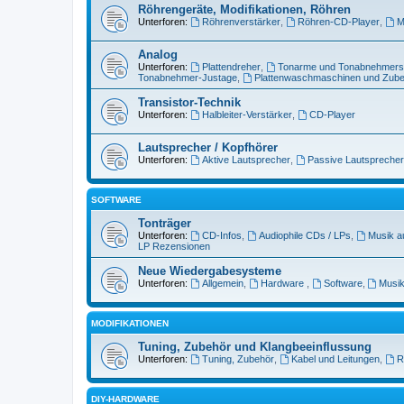
Röhrengeräte, Modifikationen, Röhren
Unterforen:
Röhrenverstärker
,
Röhren-CD-Player
,
M
Analog
Unterforen:
Plattendreher
,
Tonarme und Tonabnehmer
Tonabnehmer-Justage
,
Plattenwaschmaschinen und Zub
Transistor-Technik
Unterforen:
Halbleiter-Verstärker
,
CD-Player
Lautsprecher / Kopfhörer
Unterforen:
Aktive Lautsprecher
,
Passive Lautsprecher
SOFTWARE
Tonträger
Unterforen:
CD-Infos
,
Audiophile CDs / LPs
,
Musik a
LP Rezensionen
Neue Wiedergabesysteme
Unterforen:
Allgemein
,
Hardware
,
Software
,
Musik
MODIFIKATIONEN
Tuning, Zubehör und Klangbeeinflussung
Unterforen:
Tuning, Zubehör
,
Kabel und Leitungen
,
R
DIY-HARDWARE