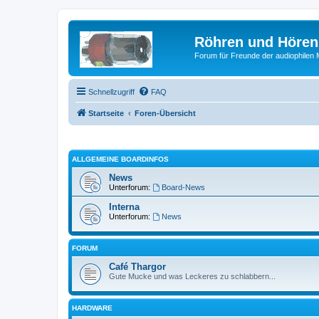
Röhren und Hören
Forum für Freunde der audiophilen
Schnellzugriff
FAQ
Startseite
Foren-Übersicht
ALLGEMEINE BOARDINFOS
News
Unterforum:
Board-News
Interna
Unterforum:
News
FORUM
Café Thargor
Gute Mucke und was Leckeres zu schlabbern...
HARDWARE