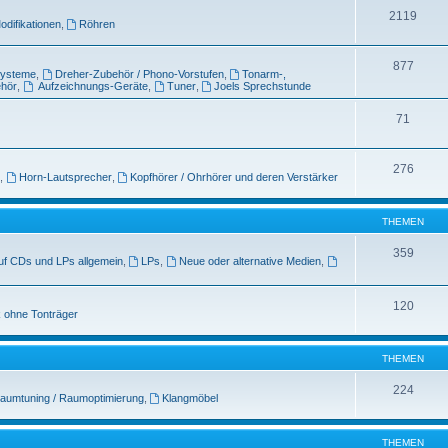
2119
odifikationen
,
Röhren
877
systeme
,
Dreher-Zubehör / Phono-Vorstufen
,
Tonarm-,
ehör
,
Aufzeichnungs-Geräte
,
Tuner
,
Joels Sprechstunde
71
276
,
Horn-Lautsprecher
,
Kopfhörer / Ohrhörer und deren Verstärker
THEMEN
359
uf CDs und LPs allgemein
,
LPs
,
Neue oder alternative Medien
,
120
 ohne Tonträger
THEMEN
224
aumtuning / Raumoptimierung
,
Klangmöbel
THEMEN