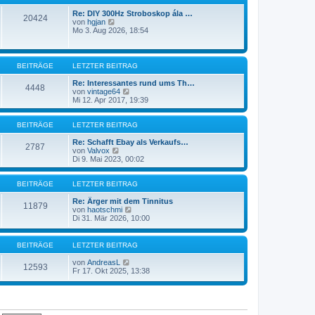
t
r
e
a
Re: DIY 300Hz Stroboskop ála …
20424
N
r
g
von
hgjan
e
B
Mo 3. Aug 2026, 18:54
u
e
e
i
s
t
t
r
BEITRÄGE
LETZTER BEITRAG
e
a
r
g
Re: Interessantes rund ums Th…
4448
B
N
von
vintage64
e
e
Mi 12. Apr 2017, 19:39
i
u
t
e
r
s
BEITRÄGE
LETZTER BEITRAG
a
t
g
e
Re: Schafft Ebay als Verkaufs…
2787
N
r
von
Valvox
e
B
Di 9. Mai 2023, 00:02
u
e
e
i
s
t
BEITRÄGE
LETZTER BEITRAG
t
r
e
a
Re: Ärger mit dem Tinnitus
11879
r
g
N
von
haotschmi
B
e
Di 31. Mär 2026, 10:00
e
u
i
e
t
s
BEITRÄGE
LETZTER BEITRAG
r
t
a
e
N
von
AndreasL
12593
g
r
e
Fr 17. Okt 2025, 13:38
B
u
e
e
i
s
t
t
r
e