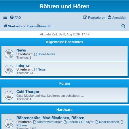
Röhren und Hören
FAQ
Registrieren
Anmelden
S
Startseite
Foren-Übersicht
u
Aktuelle Zeit: Sa 8. Aug 2026, 17:47
c
Allgemeine Boardinfos
h
News
e
Unterforum:
Board-News
Themen:
9
Interna
Unterforum:
News
Themen:
63
Forum
Café Thargor
Gute Mucke und was Leckeres zu schlabbern...
Themen:
1
Hardware
Röhrengeräte, Modifikationen, Röhren
Unterforen:
Röhrenverstärker
,
Röhren-CD-Player
,
Modifikationen
,
Röhren
Themen:
2119