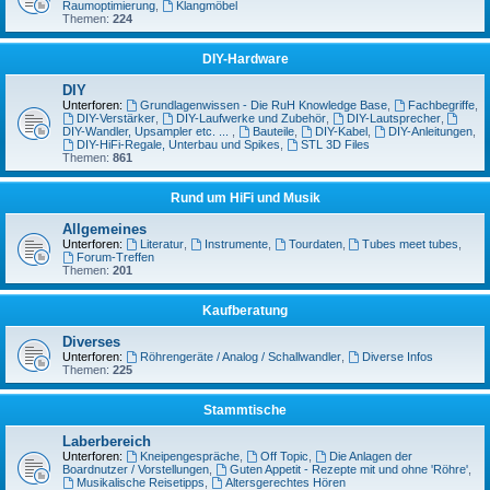
Raumoptimierung
,
Klangmöbel
Themen:
224
DIY-Hardware
DIY
Unterforen:
Grundlagenwissen - Die RuH Knowledge Base
,
Fachbegriffe
,
DIY-Verstärker
,
DIY-Laufwerke und Zubehör
,
DIY-Lautsprecher
,
DIY-Wandler, Upsampler etc. ...
,
Bauteile
,
DIY-Kabel
,
DIY-Anleitungen
,
DIY-HiFi-Regale, Unterbau und Spikes
,
STL 3D Files
Themen:
861
Rund um HiFi und Musik
Allgemeines
Unterforen:
Literatur
,
Instrumente
,
Tourdaten
,
Tubes meet tubes
,
Forum-Treffen
Themen:
201
Kaufberatung
Diverses
Unterforen:
Röhrengeräte / Analog / Schallwandler
,
Diverse Infos
Themen:
225
Stammtische
Laberbereich
Unterforen:
Kneipengespräche
,
Off Topic
,
Die Anlagen der
Boardnutzer / Vorstellungen
,
Guten Appetit - Rezepte mit und ohne 'Röhre'
,
Musikalische Reisetipps
,
Altersgerechtes Hören