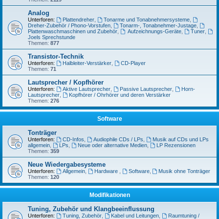
Analog
Unterforen:
Plattendreher
,
Tonarme und Tonabnehmersysteme
,
Dreher-Zubehör / Phono-Vorstufen
,
Tonarm-, Tonabnehmer-Justage
,
Plattenwaschmaschinen und Zubehör
,
Aufzeichnungs-Geräte
,
Tuner
,
Joels Sprechstunde
Themen:
877
Transistor-Technik
Unterforen:
Halbleiter-Verstärker
,
CD-Player
Themen:
71
Lautsprecher / Kopfhörer
Unterforen:
Aktive Lautsprecher
,
Passive Lautsprecher
,
Horn-
Lautsprecher
,
Kopfhörer / Ohrhörer und deren Verstärker
Themen:
276
Software
Tonträger
Unterforen:
CD-Infos
,
Audiophile CDs / LPs
,
Musik auf CDs und LPs
allgemein
,
LPs
,
Neue oder alternative Medien
,
LP Rezensionen
Themen:
359
Neue Wiedergabesysteme
Unterforen:
Allgemein
,
Hardware
,
Software
,
Musik ohne Tonträger
Themen:
120
Modifikationen
Tuning, Zubehör und Klangbeeinflussung
Unterforen:
Tuning, Zubehör
,
Kabel und Leitungen
,
Raumtuning /