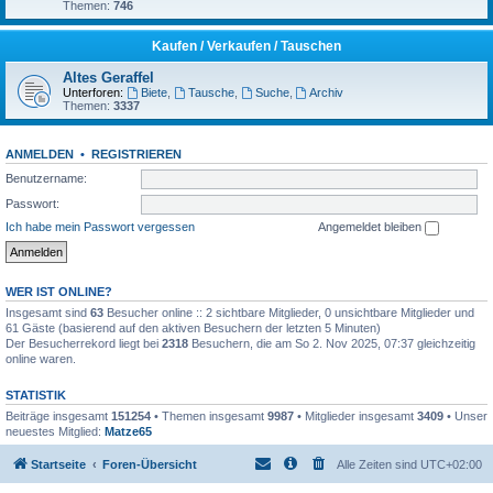
Themen:
746
Kaufen / Verkaufen / Tauschen
Altes Geraffel
Unterforen:
Biete
,
Tausche
,
Suche
,
Archiv
Themen:
3337
ANMELDEN
•
REGISTRIEREN
Benutzername:
Passwort:
Ich habe mein Passwort vergessen
Angemeldet bleiben
WER IST ONLINE?
Insgesamt sind
63
Besucher online :: 2 sichtbare Mitglieder, 0 unsichtbare Mitglieder und
61 Gäste (basierend auf den aktiven Besuchern der letzten 5 Minuten)
Der Besucherrekord liegt bei
2318
Besuchern, die am So 2. Nov 2025, 07:37 gleichzeitig
online waren.
STATISTIK
Beiträge insgesamt
151254
• Themen insgesamt
9987
• Mitglieder insgesamt
3409
• Unser
neuestes Mitglied:
Matze65
Startseite
Foren-Übersicht
Alle Zeiten sind
UTC+02:00