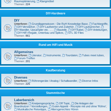
Raumoptimierung
,
Klangmöbel
Themen:
224
DIY-Hardware
DIY
Unterforen:
Grundlagenwissen - Die RuH Knowledge Base
,
Fachbegriffe
,
DIY-Verstärker
,
DIY-Laufwerke und Zubehör
,
DIY-Lautsprecher
,
DIY-Wandler, Upsampler etc. ...
,
Bauteile
,
DIY-Kabel
,
DIY-Anleitungen
,
DIY-HiFi-Regale, Unterbau und Spikes
,
STL 3D Files
Themen:
861
Rund um HiFi und Musik
Allgemeines
Unterforen:
Literatur
,
Instrumente
,
Tourdaten
,
Tubes meet tubes
,
Forum-Treffen
Themen:
201
Kaufberatung
Diverses
Unterforen:
Röhrengeräte / Analog / Schallwandler
,
Diverse Infos
Themen:
225
Stammtische
Laberbereich
Unterforen:
Kneipengespräche
,
Off Topic
,
Die Anlagen der
Boardnutzer / Vorstellungen
,
Guten Appetit - Rezepte mit und ohne 'Röhre'
,
Musikalische Reisetipps
,
Altersgerechtes Hören