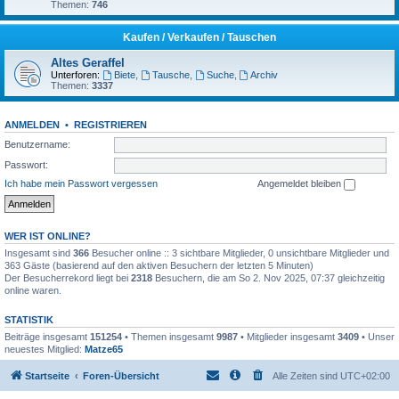
Themen:
746
Kaufen / Verkaufen / Tauschen
Altes Geraffel
Unterforen:
Biete
,
Tausche
,
Suche
,
Archiv
Themen:
3337
ANMELDEN
•
REGISTRIEREN
Benutzername:
Passwort:
Ich habe mein Passwort vergessen
Angemeldet bleiben
WER IST ONLINE?
Insgesamt sind
366
Besucher online :: 3 sichtbare Mitglieder, 0 unsichtbare Mitglieder und
363 Gäste (basierend auf den aktiven Besuchern der letzten 5 Minuten)
Der Besucherrekord liegt bei
2318
Besuchern, die am So 2. Nov 2025, 07:37 gleichzeitig
online waren.
STATISTIK
Beiträge insgesamt
151254
• Themen insgesamt
9987
• Mitglieder insgesamt
3409
• Unser
neuestes Mitglied:
Matze65
Startseite
Foren-Übersicht
Alle Zeiten sind
UTC+02:00