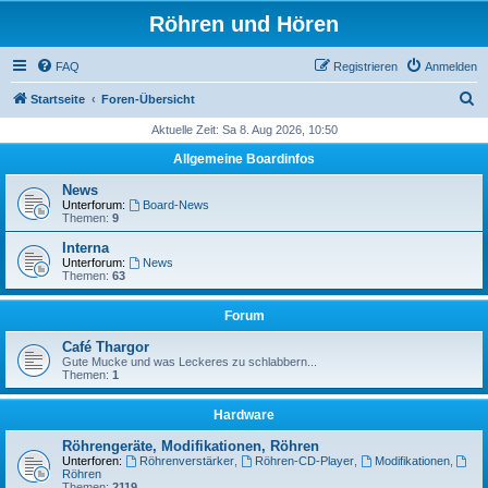
Röhren und Hören
FAQ
Registrieren
Anmelden
S
Startseite
Foren-Übersicht
u
Aktuelle Zeit: Sa 8. Aug 2026, 10:50
c
Allgemeine Boardinfos
h
News
e
Unterforum:
Board-News
Themen:
9
Interna
Unterforum:
News
Themen:
63
Forum
Café Thargor
Gute Mucke und was Leckeres zu schlabbern...
Themen:
1
Hardware
Röhrengeräte, Modifikationen, Röhren
Unterforen:
Röhrenverstärker
,
Röhren-CD-Player
,
Modifikationen
,
Röhren
Themen:
2119