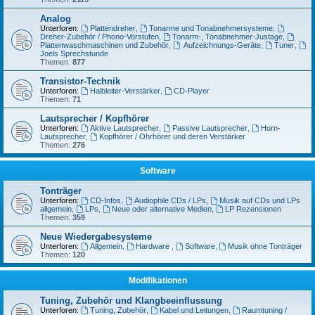
Analog
Unterforen:
Plattendreher
,
Tonarme und Tonabnehmersysteme
,
Dreher-Zubehör / Phono-Vorstufen
,
Tonarm-, Tonabnehmer-Justage
,
Plattenwaschmaschinen und Zubehör
,
Aufzeichnungs-Geräte
,
Tuner
,
Joels Sprechstunde
Themen:
877
Transistor-Technik
Unterforen:
Halbleiter-Verstärker
,
CD-Player
Themen:
71
Lautsprecher / Kopfhörer
Unterforen:
Aktive Lautsprecher
,
Passive Lautsprecher
,
Horn-
Lautsprecher
,
Kopfhörer / Ohrhörer und deren Verstärker
Themen:
276
Software
Tonträger
Unterforen:
CD-Infos
,
Audiophile CDs / LPs
,
Musik auf CDs und LPs
allgemein
,
LPs
,
Neue oder alternative Medien
,
LP Rezensionen
Themen:
359
Neue Wiedergabesysteme
Unterforen:
Allgemein
,
Hardware
,
Software
,
Musik ohne Tonträger
Themen:
120
Modifikationen
Tuning, Zubehör und Klangbeeinflussung
Unterforen:
Tuning, Zubehör
,
Kabel und Leitungen
,
Raumtuning /