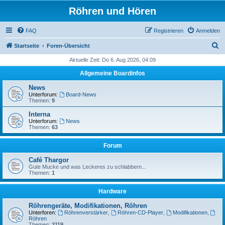
Röhren und Hören
FAQ
Registrieren
Anmelden
S
Startseite
Foren-Übersicht
u
Aktuelle Zeit: Do 6. Aug 2026, 04:09
c
Allgemeine Boardinfos
h
News
e
Unterforum:
Board-News
Themen:
9
Interna
Unterforum:
News
Themen:
63
Forum
Café Thargor
Gute Mucke und was Leckeres zu schlabbern...
Themen:
1
Hardware
Röhrengeräte, Modifikationen, Röhren
Unterforen:
Röhrenverstärker
,
Röhren-CD-Player
,
Modifikationen
,
Röhren
Themen:
2119