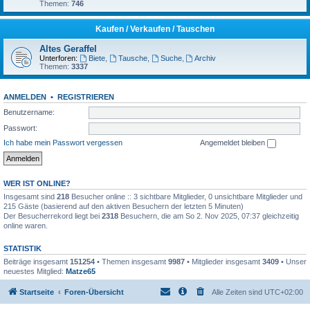
Themen:
746
Kaufen / Verkaufen / Tauschen
Altes Geraffel
Unterforen:
Biete
,
Tausche
,
Suche
,
Archiv
Themen:
3337
ANMELDEN
•
REGISTRIEREN
Benutzername:
Passwort:
Ich habe mein Passwort vergessen
Angemeldet bleiben
WER IST ONLINE?
Insgesamt sind
218
Besucher online :: 3 sichtbare Mitglieder, 0 unsichtbare Mitglieder und
215 Gäste (basierend auf den aktiven Besuchern der letzten 5 Minuten)
Der Besucherrekord liegt bei
2318
Besuchern, die am So 2. Nov 2025, 07:37 gleichzeitig
online waren.
STATISTIK
Beiträge insgesamt
151254
• Themen insgesamt
9987
• Mitglieder insgesamt
3409
• Unser
neuestes Mitglied:
Matze65
Startseite
Foren-Übersicht
Alle Zeiten sind
UTC+02:00