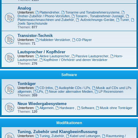
Analog
Unterforen:
Plattendreher
,
Tonarme und Tonabnehmersysteme
,
Dreher-Zubehör / Phono-Vorstufen
,
Tonarm-, Tonabnehmer-Justage
,
Plattenwaschmaschinen und Zubehör
,
Aufzeichnungs-Geräte
,
Tuner
,
Joels Sprechstunde
Themen:
877
Transistor-Technik
Unterforen:
Halbleiter-Verstärker
,
CD-Player
Themen:
71
Lautsprecher / Kopfhörer
Unterforen:
Aktive Lautsprecher
,
Passive Lautsprecher
,
Horn-
Lautsprecher
,
Kopfhörer / Ohrhörer und deren Verstärker
Themen:
276
Software
Tonträger
Unterforen:
CD-Infos
,
Audiophile CDs / LPs
,
Musik auf CDs und LPs
allgemein
,
LPs
,
Neue oder alternative Medien
,
LP Rezensionen
Themen:
359
Neue Wiedergabesysteme
Unterforen:
Allgemein
,
Hardware
,
Software
,
Musik ohne Tonträger
Themen:
120
Modifikationen
Tuning, Zubehör und Klangbeeinflussung
Unterforen:
Tuning, Zubehör
,
Kabel und Leitungen
,
Raumtuning /