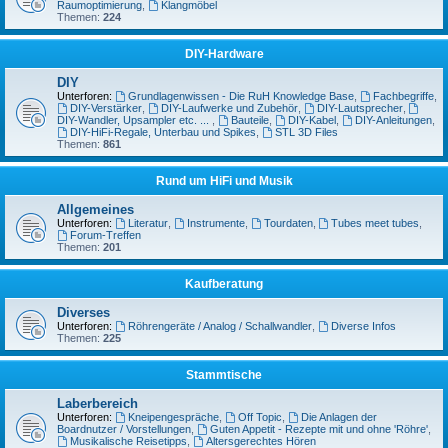
Raumoptimierung
,
Klangmöbel
Themen:
224
DIY-Hardware
DIY
Unterforen:
Grundlagenwissen - Die RuH Knowledge Base
,
Fachbegriffe
,
DIY-Verstärker
,
DIY-Laufwerke und Zubehör
,
DIY-Lautsprecher
,
DIY-Wandler, Upsampler etc. ...
,
Bauteile
,
DIY-Kabel
,
DIY-Anleitungen
,
DIY-HiFi-Regale, Unterbau und Spikes
,
STL 3D Files
Themen:
861
Rund um HiFi und Musik
Allgemeines
Unterforen:
Literatur
,
Instrumente
,
Tourdaten
,
Tubes meet tubes
,
Forum-Treffen
Themen:
201
Kaufberatung
Diverses
Unterforen:
Röhrengeräte / Analog / Schallwandler
,
Diverse Infos
Themen:
225
Stammtische
Laberbereich
Unterforen:
Kneipengespräche
,
Off Topic
,
Die Anlagen der
Boardnutzer / Vorstellungen
,
Guten Appetit - Rezepte mit und ohne 'Röhre'
,
Musikalische Reisetipps
,
Altersgerechtes Hören