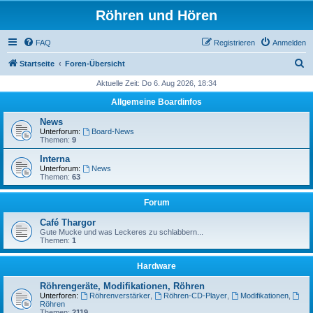
Röhren und Hören
FAQ
Registrieren
Anmelden
S
Startseite
Foren-Übersicht
u
Aktuelle Zeit: Do 6. Aug 2026, 18:34
c
Allgemeine Boardinfos
h
News
e
Unterforum:
Board-News
Themen:
9
Interna
Unterforum:
News
Themen:
63
Forum
Café Thargor
Gute Mucke und was Leckeres zu schlabbern...
Themen:
1
Hardware
Röhrengeräte, Modifikationen, Röhren
Unterforen:
Röhrenverstärker
,
Röhren-CD-Player
,
Modifikationen
,
Röhren
Themen:
2119