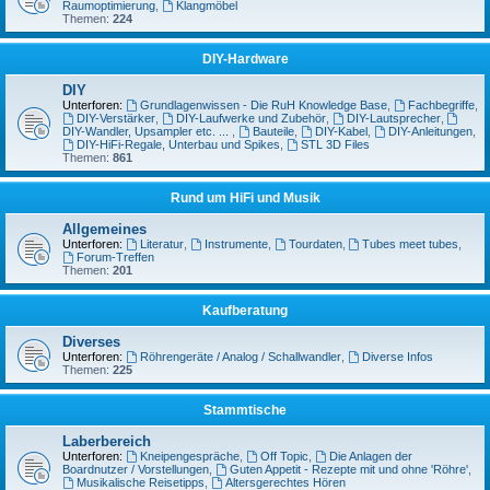
Raumoptimierung
,
Klangmöbel
Themen:
224
DIY-Hardware
DIY
Unterforen:
Grundlagenwissen - Die RuH Knowledge Base
,
Fachbegriffe
,
DIY-Verstärker
,
DIY-Laufwerke und Zubehör
,
DIY-Lautsprecher
,
DIY-Wandler, Upsampler etc. ...
,
Bauteile
,
DIY-Kabel
,
DIY-Anleitungen
,
DIY-HiFi-Regale, Unterbau und Spikes
,
STL 3D Files
Themen:
861
Rund um HiFi und Musik
Allgemeines
Unterforen:
Literatur
,
Instrumente
,
Tourdaten
,
Tubes meet tubes
,
Forum-Treffen
Themen:
201
Kaufberatung
Diverses
Unterforen:
Röhrengeräte / Analog / Schallwandler
,
Diverse Infos
Themen:
225
Stammtische
Laberbereich
Unterforen:
Kneipengespräche
,
Off Topic
,
Die Anlagen der
Boardnutzer / Vorstellungen
,
Guten Appetit - Rezepte mit und ohne 'Röhre'
,
Musikalische Reisetipps
,
Altersgerechtes Hören