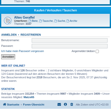
Themen:
746
Kaufen / Verkaufen / Tauschen
Altes Geraffel
Unterforen:
Biete
,
Tausche
,
Suche
,
Archiv
Themen:
3337
ANMELDEN
•
REGISTRIEREN
Benutzername:
Passwort:
Ich habe mein Passwort vergessen
Angemeldet bleiben
WER IST ONLINE?
Insgesamt sind
126
Besucher online :: 2 sichtbare Mitglieder, 0 unsichtbare Mitglieder und
124 Gäste (basierend auf den aktiven Besuchern der letzten 5 Minuten)
Der Besucherrekord liegt bei
2318
Besuchern, die am So 2. Nov 2025, 07:37 gleichzeitig
online waren.
STATISTIK
Beiträge insgesamt
151254
• Themen insgesamt
9987
• Mitglieder insgesamt
3409
• Unser
neuestes Mitglied:
Matze65
Startseite
Foren-Übersicht
Alle Zeiten sind
UTC+02:00