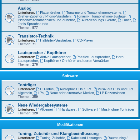
Analog
Unterforen:
Plattendreher
,
Tonarme und Tonabnehmersysteme
,
Dreher-Zubehör / Phono-Vorstufen
,
Tonarm-, Tonabnehmer-Justage
,
Plattenwaschmaschinen und Zubehör
,
Aufzeichnungs-Geräte
,
Tuner
,
Joels Sprechstunde
Themen:
877
Transistor-Technik
Unterforen:
Halbleiter-Verstärker
,
CD-Player
Themen:
71
Lautsprecher / Kopfhörer
Unterforen:
Aktive Lautsprecher
,
Passive Lautsprecher
,
Horn-
Lautsprecher
,
Kopfhörer / Ohrhörer und deren Verstärker
Themen:
276
Software
Tonträger
Unterforen:
CD-Infos
,
Audiophile CDs / LPs
,
Musik auf CDs und LPs
allgemein
,
LPs
,
Neue oder alternative Medien
,
LP Rezensionen
Themen:
359
Neue Wiedergabesysteme
Unterforen:
Allgemein
,
Hardware
,
Software
,
Musik ohne Tonträger
Themen:
120
Modifikationen
Tuning, Zubehör und Klangbeeinflussung
Unterforen:
Tuning, Zubehör
,
Kabel und Leitungen
,
Raumtuning /