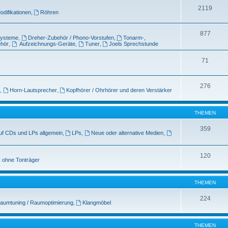
2119
odifikationen
,
Röhren
877
systeme
,
Dreher-Zubehör / Phono-Vorstufen
,
Tonarm-,
ehör
,
Aufzeichnungs-Geräte
,
Tuner
,
Joels Sprechstunde
71
276
,
Horn-Lautsprecher
,
Kopfhörer / Ohrhörer und deren Verstärker
THEMEN
359
uf CDs und LPs allgemein
,
LPs
,
Neue oder alternative Medien
,
120
 ohne Tonträger
THEMEN
224
aumtuning / Raumoptimierung
,
Klangmöbel
THEMEN