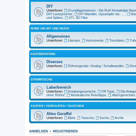
DIY
Unterforen:
Grundlagenwissen - Die RuH Knowledge Bas
DIY-Lautsprecher
,
DIY-Wandler, Upsampler etc. ...
,
Bau
und Spikes
,
STL 3D Files
RUND UM HIFI UND MUSIK
Allgemeines
Unterforen:
Literatur
,
Instrumente
,
Tourdaten
,
Tub
KAUFBERATUNG
Diverses
Unterforen:
Röhrengeräte / Analog / Schallwandler
,
Dive
STAMMTISCHE
Laberbereich
Unterforen:
Kneipengespräche
,
Off Topic
,
Die Anlage
ohne 'Röhre'
,
Musikalische Reisetipps
,
Altersgerechtes
KAUFEN / VERKAUFEN / TAUSCHEN
Altes Geraffel
Unterforen:
Biete
,
Tausche
,
Suche
,
Archiv
ANMELDEN
•
REGISTRIEREN