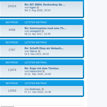
t
r
e
a
Re: DIY 300Hz Stroboskop ála …
20424
N
r
g
von
hgjan
e
B
Mo 3. Aug 2026, 18:54
u
e
e
i
s
t
t
r
BEITRÄGE
LETZTER BEITRAG
e
a
r
g
Re: Interessantes rund ums Th…
4448
B
N
von
vintage64
e
e
Mi 12. Apr 2017, 19:39
i
u
t
e
r
s
BEITRÄGE
LETZTER BEITRAG
a
t
g
e
Re: Schafft Ebay als Verkaufs…
2787
N
r
von
Valvox
e
B
Di 9. Mai 2023, 00:02
u
e
e
i
s
t
BEITRÄGE
LETZTER BEITRAG
t
r
e
a
Re: Ärger mit dem Tinnitus
11879
r
g
N
von
haotschmi
B
e
Di 31. Mär 2026, 10:00
e
u
i
e
t
s
BEITRÄGE
LETZTER BEITRAG
r
t
a
e
N
von
AndreasL
12593
g
r
e
Fr 17. Okt 2025, 13:38
B
u
e
e
i
s
t
t
r
e