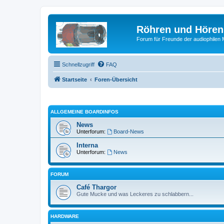
Röhren und Hören
Forum für Freunde der audiophilen
Schnellzugriff
FAQ
Startseite
Foren-Übersicht
ALLGEMEINE BOARDINFOS
News
Unterforum:
Board-News
Interna
Unterforum:
News
FORUM
Café Thargor
Gute Mucke und was Leckeres zu schlabbern...
HARDWARE