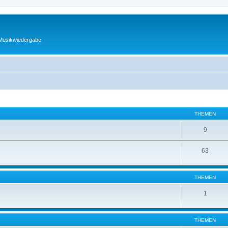
 Musikwiedergabe
THEMEN
9
63
THEMEN
1
THEMEN