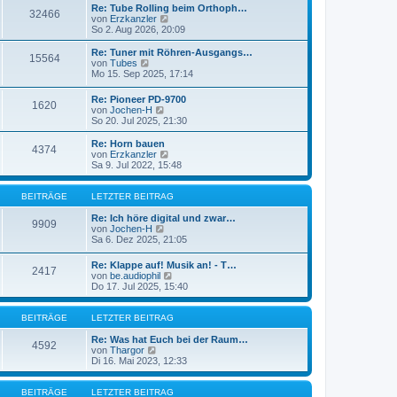
a
e
Re: Tube Rolling beim Orthoph…
32466
g
r
N
von
Erzkanzler
B
e
So 2. Aug 2026, 20:09
e
u
i
e
Re: Tuner mit Röhren-Ausgangs…
15564
t
s
N
von
Tubes
r
t
e
Mo 15. Sep 2025, 17:14
a
e
u
g
r
e
Re: Pioneer PD-9700
B
1620
s
N
von
Jochen-H
e
t
e
So 20. Jul 2025, 21:30
i
e
u
t
r
e
Re: Horn bauen
r
B
4374
s
N
von
Erzkanzler
a
e
t
e
Sa 9. Jul 2022, 15:48
g
i
e
u
t
r
e
r
B
s
BEITRÄGE
LETZTER BEITRAG
a
e
t
g
i
e
Re: Ich höre digital und zwar…
9909
t
N
r
von
Jochen-H
r
e
B
Sa 6. Dez 2025, 21:05
a
u
e
g
e
i
Re: Klappe auf! Musik an! - T…
2417
s
t
N
von
be.audiophil
t
r
e
Do 17. Jul 2025, 15:40
e
a
u
r
g
e
B
s
BEITRÄGE
LETZTER BEITRAG
e
t
i
e
Re: Was hat Euch bei der Raum…
4592
t
N
r
von
Thargor
r
e
B
Di 16. Mai 2023, 12:33
a
u
e
g
e
i
s
t
BEITRÄGE
LETZTER BEITRAG