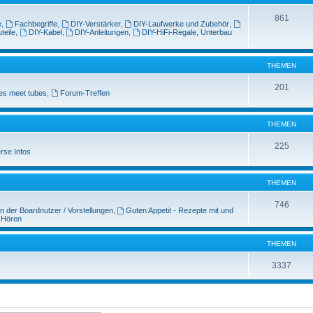
861
e
,
Fachbegriffe
,
DIY-Verstärker
,
DIY-Laufwerke und Zubehör
,
teile
,
DIY-Kabel
,
DIY-Anleitungen
,
DIY-HiFi-Regale, Unterbau
THEMEN
201
es meet tubes
,
Forum-Treffen
THEMEN
225
rse Infos
THEMEN
746
n der Boardnutzer / Vorstellungen
,
Guten Appetit - Rezepte mit und
 Hören
THEMEN
3337