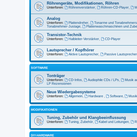
Röhrengeräte, Modifikationen, Röhren
Unterforen:
Röhrenverstärker
,
Röhren-CD-Player
,
M
Analog
Unterforen:
Plattendreher
,
Tonarme und Tonabnehmer
Tonabnehmer-Justage
,
Plattenwaschmaschinen und Zub
Transistor-Technik
Unterforen:
Halbleiter-Verstärker
,
CD-Player
Lautsprecher / Kopfhörer
Unterforen:
Aktive Lautsprecher
,
Passive Lautsprecher
SOFTWARE
Tonträger
Unterforen:
CD-Infos
,
Audiophile CDs / LPs
,
Musik a
LP Rezensionen
Neue Wiedergabesysteme
Unterforen:
Allgemein
,
Hardware
,
Software
,
Musik
MODIFIKATIONEN
Tuning, Zubehör und Klangbeeinflussung
Unterforen:
Tuning, Zubehör
,
Kabel und Leitungen
,
R
DIY-HARDWARE