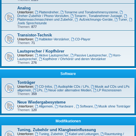
Analog
Unterforen:
Plattendreher
,
Tonarme und Tonabnehmersysteme
,
Dreher-Zubehör / Phono-Vorstufen
,
Tonarm-, Tonabnehmer-Justage
,
Plattenwaschmaschinen und Zubehör
,
Aufzeichnungs-Geräte
,
Tuner
,
Joels Sprechstunde
Themen:
877
Transistor-Technik
Unterforen:
Halbleiter-Verstärker
,
CD-Player
Themen:
71
Lautsprecher / Kopfhörer
Unterforen:
Aktive Lautsprecher
,
Passive Lautsprecher
,
Horn-
Lautsprecher
,
Kopfhörer / Ohrhörer und deren Verstärker
Themen:
276
Software
Tonträger
Unterforen:
CD-Infos
,
Audiophile CDs / LPs
,
Musik auf CDs und LPs
allgemein
,
LPs
,
Neue oder alternative Medien
,
LP Rezensionen
Themen:
359
Neue Wiedergabesysteme
Unterforen:
Allgemein
,
Hardware
,
Software
,
Musik ohne Tonträger
Themen:
120
Modifikationen
Tuning, Zubehör und Klangbeeinflussung
Unterforen:
Tuning, Zubehör
,
Kabel und Leitungen
,
Raumtuning /