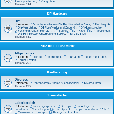
Raumoptimierung
,
Klangmöbel
Themen:
224
DIY-Hardware
DIY
Unterforen:
Grundlagenwissen - Die RuH Knowledge Base
,
Fachbegriffe
,
DIY-Verstärker
,
DIY-Laufwerke und Zubehör
,
DIY-Lautsprecher
,
DIY-Wandler, Upsampler etc. ...
,
Bauteile
,
DIY-Kabel
,
DIY-Anleitungen
,
DIY-HiFi-Regale, Unterbau und Spikes
,
STL 3D Files
Themen:
861
Rund um HiFi und Musik
Allgemeines
Unterforen:
Literatur
,
Instrumente
,
Tourdaten
,
Tubes meet tubes
,
Forum-Treffen
Themen:
201
Kaufberatung
Diverses
Unterforen:
Röhrengeräte / Analog / Schallwandler
,
Diverse Infos
Themen:
225
Stammtische
Laberbereich
Unterforen:
Kneipengespräche
,
Off Topic
,
Die Anlagen der
Boardnutzer / Vorstellungen
,
Guten Appetit - Rezepte mit und ohne 'Röhre'
,
Musikalische Reisetipps
,
Altersgerechtes Hören