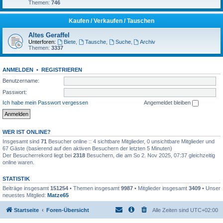
Themen:
746
Kaufen / Verkaufen / Tauschen
Altes Geraffel
Unterforen:
Biete
,
Tausche
,
Suche
,
Archiv
Themen:
3337
ANMELDEN
•
REGISTRIEREN
Benutzername:
Passwort:
Ich habe mein Passwort vergessen
Angemeldet bleiben
WER IST ONLINE?
Insgesamt sind
71
Besucher online :: 4 sichtbare Mitglieder, 0 unsichtbare Mitglieder und
67 Gäste (basierend auf den aktiven Besuchern der letzten 5 Minuten)
Der Besucherrekord liegt bei
2318
Besuchern, die am So 2. Nov 2025, 07:37 gleichzeitig
online waren.
STATISTIK
Beiträge insgesamt
151254
• Themen insgesamt
9987
• Mitglieder insgesamt
3409
• Unser
neuestes Mitglied:
Matze65
Startseite
Foren-Übersicht
Alle Zeiten sind
UTC+02:00