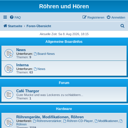
Röhren und Hören
FAQ
Registrieren
Anmelden
S
Startseite
Foren-Übersicht
u
Aktuelle Zeit: Sa 8. Aug 2026, 18:15
c
Allgemeine Boardinfos
h
News
e
Unterforum:
Board-News
Themen:
9
Interna
Unterforum:
News
Themen:
63
Forum
Café Thargor
Gute Mucke und was Leckeres zu schlabbern...
Themen:
1
Hardware
Röhrengeräte, Modifikationen, Röhren
Unterforen:
Röhrenverstärker
,
Röhren-CD-Player
,
Modifikationen
,
Röhren
Themen:
2119