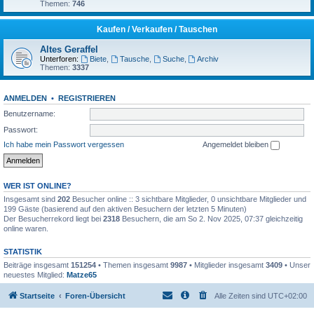
Themen:
746
Kaufen / Verkaufen / Tauschen
Altes Geraffel
Unterforen:
Biete
,
Tausche
,
Suche
,
Archiv
Themen:
3337
ANMELDEN
•
REGISTRIEREN
Benutzername:
Passwort:
Ich habe mein Passwort vergessen
Angemeldet bleiben
WER IST ONLINE?
Insgesamt sind
202
Besucher online :: 3 sichtbare Mitglieder, 0 unsichtbare Mitglieder und
199 Gäste (basierend auf den aktiven Besuchern der letzten 5 Minuten)
Der Besucherrekord liegt bei
2318
Besuchern, die am So 2. Nov 2025, 07:37 gleichzeitig
online waren.
STATISTIK
Beiträge insgesamt
151254
• Themen insgesamt
9987
• Mitglieder insgesamt
3409
• Unser
neuestes Mitglied:
Matze65
Startseite
Foren-Übersicht
Alle Zeiten sind
UTC+02:00