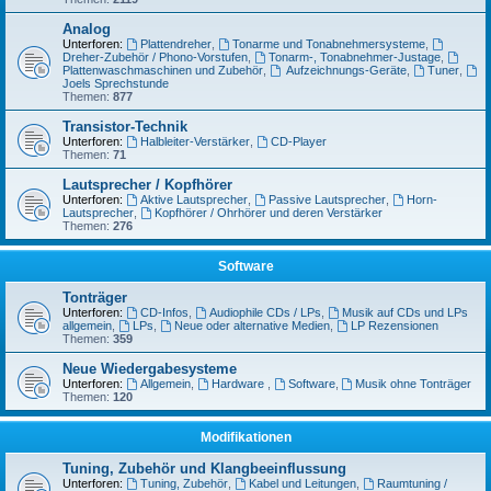
Analog
Unterforen:
Plattendreher
,
Tonarme und Tonabnehmersysteme
,
Dreher-Zubehör / Phono-Vorstufen
,
Tonarm-, Tonabnehmer-Justage
,
Plattenwaschmaschinen und Zubehör
,
Aufzeichnungs-Geräte
,
Tuner
,
Joels Sprechstunde
Themen:
877
Transistor-Technik
Unterforen:
Halbleiter-Verstärker
,
CD-Player
Themen:
71
Lautsprecher / Kopfhörer
Unterforen:
Aktive Lautsprecher
,
Passive Lautsprecher
,
Horn-
Lautsprecher
,
Kopfhörer / Ohrhörer und deren Verstärker
Themen:
276
Software
Tonträger
Unterforen:
CD-Infos
,
Audiophile CDs / LPs
,
Musik auf CDs und LPs
allgemein
,
LPs
,
Neue oder alternative Medien
,
LP Rezensionen
Themen:
359
Neue Wiedergabesysteme
Unterforen:
Allgemein
,
Hardware
,
Software
,
Musik ohne Tonträger
Themen:
120
Modifikationen
Tuning, Zubehör und Klangbeeinflussung
Unterforen:
Tuning, Zubehör
,
Kabel und Leitungen
,
Raumtuning /