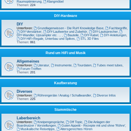
Raumoptimierung
,
Klangmöbel
Themen:
224
DIY-Hardware
DIY
Unterforen:
Grundlagenwissen - Die RuH Knowledge Base
,
Fachbegriffe
,
DIY-Verstärker
,
DIY-Laufwerke und Zubehör
,
DIY-Lautsprecher
,
DIY-Wandler, Upsampler etc. ...
,
Bauteile
,
DIY-Kabel
,
DIY-Anleitungen
,
DIY-HiFi-Regale, Unterbau und Spikes
,
STL 3D Files
Themen:
861
Rund um HiFi und Musik
Allgemeines
Unterforen:
Literatur
,
Instrumente
,
Tourdaten
,
Tubes meet tubes
,
Forum-Treffen
Themen:
201
Kaufberatung
Diverses
Unterforen:
Röhrengeräte / Analog / Schallwandler
,
Diverse Infos
Themen:
225
Stammtische
Laberbereich
Unterforen:
Kneipengespräche
,
Off Topic
,
Die Anlagen der
Boardnutzer / Vorstellungen
,
Guten Appetit - Rezepte mit und ohne 'Röhre'
,
Musikalische Reisetipps
,
Altersgerechtes Hören