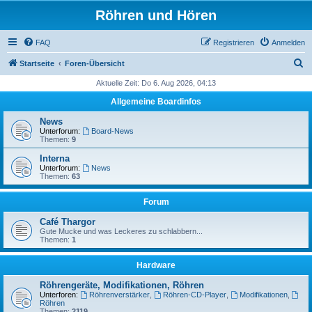
Röhren und Hören
FAQ
Registrieren
Anmelden
S
Startseite
Foren-Übersicht
u
Aktuelle Zeit: Do 6. Aug 2026, 04:13
c
Allgemeine Boardinfos
h
News
e
Unterforum:
Board-News
Themen:
9
Interna
Unterforum:
News
Themen:
63
Forum
Café Thargor
Gute Mucke und was Leckeres zu schlabbern...
Themen:
1
Hardware
Röhrengeräte, Modifikationen, Röhren
Unterforen:
Röhrenverstärker
,
Röhren-CD-Player
,
Modifikationen
,
Röhren
Themen:
2119