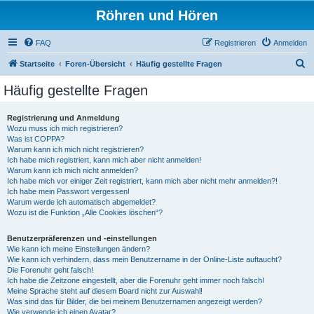
Röhren und Hören
FAQ
Registrieren
Anmelden
S
Startseite
Foren-Übersicht
Häufig gestellte Fragen
u
Häufig gestellte Fragen
c
h
Registrierung und Anmeldung
Wozu muss ich mich registrieren?
e
Was ist COPPA?
Warum kann ich mich nicht registrieren?
Ich habe mich registriert, kann mich aber nicht anmelden!
Warum kann ich mich nicht anmelden?
Ich habe mich vor einiger Zeit registriert, kann mich aber nicht mehr anmelden?!
Ich habe mein Passwort vergessen!
Warum werde ich automatisch abgemeldet?
Wozu ist die Funktion „Alle Cookies löschen“?
Benutzerpräferenzen und -einstellungen
Wie kann ich meine Einstellungen ändern?
Wie kann ich verhindern, dass mein Benutzername in der Online-Liste auftaucht?
Die Forenuhr geht falsch!
Ich habe die Zeitzone eingestellt, aber die Forenuhr geht immer noch falsch!
Meine Sprache steht auf diesem Board nicht zur Auswahl!
Was sind das für Bilder, die bei meinem Benutzernamen angezeigt werden?
Wie verwende ich einen Avatar?