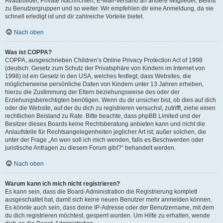
Avatarbilder, Private Nachrichten, E-Mail-Versand an andere Mitglieder, Beitritt
zu Benutzergruppen und so weiter. Wir empfehlen dir eine Anmeldung, da sie
schnell erledigt ist und dir zahlreiche Vorteile bietet.
Nach oben
Was ist COPPA?
COPPA, ausgeschrieben Children’s Online Privacy Protection Act of 1998
(deutsch: Gesetz zum Schutz der Privatsphäre von Kindern im Internet von
1998) ist ein Gesetz in den USA, welches festlegt, dass Websites, die
möglicherweise persönliche Daten von Kindern unter 13 Jahren erheben,
hierzu die Zustimmung der Eltern beziehungsweise des oder der
Erziehungsberechtigten benötigen. Wenn du dir unsicher bist, ob dies auf dich
oder die Website, auf der du dich zu registrieren versuchst, zutrifft, ziehe einen
rechtlichen Beistand zu Rate. Bitte beachte, dass phpBB Limited und der
Besitzer dieses Boards keine Rechtsberatung anbieten kann und nicht die
Anlaufstelle für Rechtsangelegenheiten jeglicher Art ist; außer solchen, die
unter der Frage „An wen soll ich mich wenden, falls es Beschwerden oder
juristische Anfragen zu diesem Forum gibt?“ behandelt werden.
Nach oben
Warum kann ich mich nicht registrieren?
Es kann sein, dass die Board-Administration die Registrierung komplett
ausgeschaltet hat, damit sich keine neuen Benutzer mehr anmelden können.
Es könnte auch sein, dass deine IP-Adresse oder der Benutzername, mit dem
du dich registrieren möchtest, gesperrt wurden. Um Hilfe zu erhalten, wende