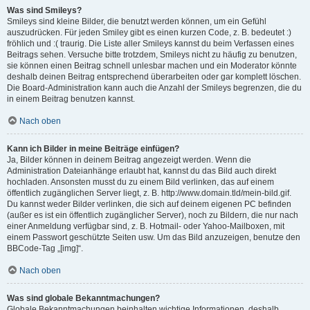
Was sind Smileys?
Smileys sind kleine Bilder, die benutzt werden können, um ein Gefühl
auszudrücken. Für jeden Smiley gibt es einen kurzen Code, z. B. bedeutet :)
fröhlich und :( traurig. Die Liste aller Smileys kannst du beim Verfassen eines
Beitrags sehen. Versuche bitte trotzdem, Smileys nicht zu häufig zu benutzen,
sie können einen Beitrag schnell unlesbar machen und ein Moderator könnte
deshalb deinen Beitrag entsprechend überarbeiten oder gar komplett löschen.
Die Board-Administration kann auch die Anzahl der Smileys begrenzen, die du
in einem Beitrag benutzen kannst.
Nach oben
Kann ich Bilder in meine Beiträge einfügen?
Ja, Bilder können in deinem Beitrag angezeigt werden. Wenn die
Administration Dateianhänge erlaubt hat, kannst du das Bild auch direkt
hochladen. Ansonsten musst du zu einem Bild verlinken, das auf einem
öffentlich zugänglichen Server liegt, z. B. http://www.domain.tld/mein-bild.gif.
Du kannst weder Bilder verlinken, die sich auf deinem eigenen PC befinden
(außer es ist ein öffentlich zugänglicher Server), noch zu Bildern, die nur nach
einer Anmeldung verfügbar sind, z. B. Hotmail- oder Yahoo-Mailboxen, mit
einem Passwort geschützte Seiten usw. Um das Bild anzuzeigen, benutze den
BBCode-Tag „[img]“.
Nach oben
Was sind globale Bekanntmachungen?
Globale Bekanntmachungen beinhalten wichtige Informationen, deshalb