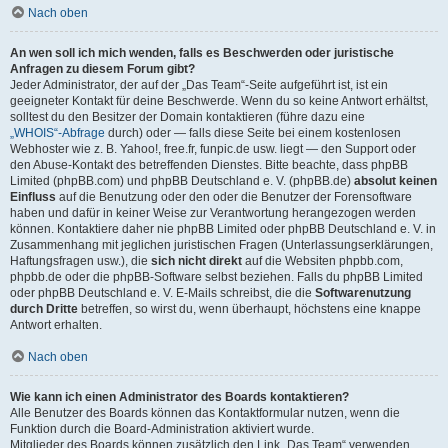
Nach oben
An wen soll ich mich wenden, falls es Beschwerden oder juristische
Anfragen zu diesem Forum gibt?
Jeder Administrator, der auf der „Das Team“-Seite aufgeführt ist, ist ein
geeigneter Kontakt für deine Beschwerde. Wenn du so keine Antwort erhältst,
solltest du den Besitzer der Domain kontaktieren (führe dazu eine
„WHOIS“-Abfrage
durch) oder — falls diese Seite bei einem kostenlosen
Webhoster wie z. B. Yahoo!, free.fr, funpic.de usw. liegt — den Support oder
den Abuse-Kontakt des betreffenden Dienstes. Bitte beachte, dass phpBB
Limited (phpBB.com) und phpBB Deutschland e. V. (phpBB.de)
absolut keinen
Einfluss
auf die Benutzung oder den oder die Benutzer der Forensoftware
haben und dafür in keiner Weise zur Verantwortung herangezogen werden
können. Kontaktiere daher nie phpBB Limited oder phpBB Deutschland e. V. in
Zusammenhang mit jeglichen juristischen Fragen (Unterlassungserklärungen,
Haftungsfragen usw.), die
sich nicht direkt
auf die Websiten phpbb.com,
phpbb.de oder die phpBB-Software selbst beziehen. Falls du phpBB Limited
oder phpBB Deutschland e. V. E-Mails schreibst, die die
Softwarenutzung
durch Dritte
betreffen, so wirst du, wenn überhaupt, höchstens eine knappe
Antwort erhalten.
Nach oben
Wie kann ich einen Administrator des Boards kontaktieren?
Alle Benutzer des Boards können das Kontaktformular nutzen, wenn die
Funktion durch die Board-Administration aktiviert wurde.
Mitglieder des Boards können zusätzlich den Link „Das Team“ verwenden.