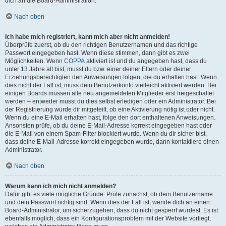
dich an die Board-Administration.
Nach oben
Ich habe mich registriert, kann mich aber nicht anmelden!
Überprüfe zuerst, ob du den richtigen Benutzernamen und das richtige
Passwort eingegeben hast. Wenn diese stimmen, dann gibt es zwei
Möglichkeiten. Wenn
COPPA
aktiviert ist und du angegeben hast, dass du
unter 13 Jahre alt bist, musst du bzw. einer deiner Eltern oder deiner
Erziehungsberechtigten den Anweisungen folgen, die du erhalten hast. Wenn
dies nicht der Fall ist, muss dein Benutzerkonto vielleicht aktiviert werden. Bei
einigen Boards müssen alle neu angemeldeten Mitglieder erst freigeschaltet
werden – entweder musst du dies selbst erledigen oder ein Administrator. Bei
der Registrierung wurde dir mitgeteilt, ob eine Aktivierung nötig ist oder nicht.
Wenn du eine E-Mail erhalten hast, folge den dort enthaltenen Anweisungen.
Ansonsten prüfe, ob du deine E-Mail-Adresse korrekt eingegeben hast oder
die E-Mail von einem Spam-Filter blockiert wurde. Wenn du dir sicher bist,
dass deine E-Mail-Adresse korrekt eingegeben wurde, dann kontaktiere einen
Administrator.
Nach oben
Warum kann ich mich nicht anmelden?
Dafür gibt es viele mögliche Gründe. Prüfe zunächst, ob dein Benutzername
und dein Passwort richtig sind. Wenn dies der Fall ist, wende dich an einen
Board-Administrator, um sicherzugehen, dass du nicht gesperrt wurdest. Es ist
ebenfalls möglich, dass ein Konfigurationsproblem mit der Website vorliegt,