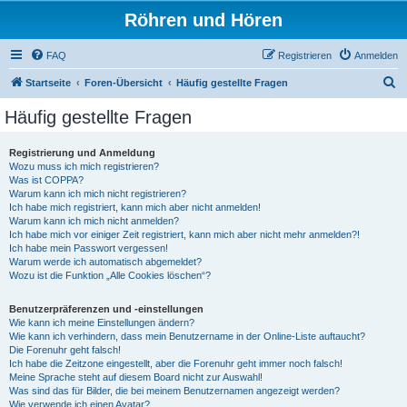
Röhren und Hören
FAQ
Registrieren
Anmelden
S
Startseite
Foren-Übersicht
Häufig gestellte Fragen
u
Häufig gestellte Fragen
c
h
Registrierung und Anmeldung
Wozu muss ich mich registrieren?
e
Was ist COPPA?
Warum kann ich mich nicht registrieren?
Ich habe mich registriert, kann mich aber nicht anmelden!
Warum kann ich mich nicht anmelden?
Ich habe mich vor einiger Zeit registriert, kann mich aber nicht mehr anmelden?!
Ich habe mein Passwort vergessen!
Warum werde ich automatisch abgemeldet?
Wozu ist die Funktion „Alle Cookies löschen“?
Benutzerpräferenzen und -einstellungen
Wie kann ich meine Einstellungen ändern?
Wie kann ich verhindern, dass mein Benutzername in der Online-Liste auftaucht?
Die Forenuhr geht falsch!
Ich habe die Zeitzone eingestellt, aber die Forenuhr geht immer noch falsch!
Meine Sprache steht auf diesem Board nicht zur Auswahl!
Was sind das für Bilder, die bei meinem Benutzernamen angezeigt werden?
Wie verwende ich einen Avatar?