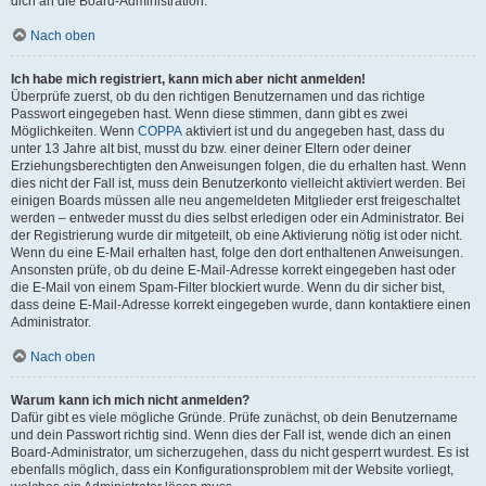
dich an die Board-Administration.
Nach oben
Ich habe mich registriert, kann mich aber nicht anmelden!
Überprüfe zuerst, ob du den richtigen Benutzernamen und das richtige
Passwort eingegeben hast. Wenn diese stimmen, dann gibt es zwei
Möglichkeiten. Wenn
COPPA
aktiviert ist und du angegeben hast, dass du
unter 13 Jahre alt bist, musst du bzw. einer deiner Eltern oder deiner
Erziehungsberechtigten den Anweisungen folgen, die du erhalten hast. Wenn
dies nicht der Fall ist, muss dein Benutzerkonto vielleicht aktiviert werden. Bei
einigen Boards müssen alle neu angemeldeten Mitglieder erst freigeschaltet
werden – entweder musst du dies selbst erledigen oder ein Administrator. Bei
der Registrierung wurde dir mitgeteilt, ob eine Aktivierung nötig ist oder nicht.
Wenn du eine E-Mail erhalten hast, folge den dort enthaltenen Anweisungen.
Ansonsten prüfe, ob du deine E-Mail-Adresse korrekt eingegeben hast oder
die E-Mail von einem Spam-Filter blockiert wurde. Wenn du dir sicher bist,
dass deine E-Mail-Adresse korrekt eingegeben wurde, dann kontaktiere einen
Administrator.
Nach oben
Warum kann ich mich nicht anmelden?
Dafür gibt es viele mögliche Gründe. Prüfe zunächst, ob dein Benutzername
und dein Passwort richtig sind. Wenn dies der Fall ist, wende dich an einen
Board-Administrator, um sicherzugehen, dass du nicht gesperrt wurdest. Es ist
ebenfalls möglich, dass ein Konfigurationsproblem mit der Website vorliegt,