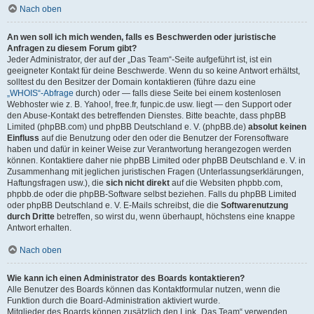
Nach oben
An wen soll ich mich wenden, falls es Beschwerden oder juristische
Anfragen zu diesem Forum gibt?
Jeder Administrator, der auf der „Das Team“-Seite aufgeführt ist, ist ein
geeigneter Kontakt für deine Beschwerde. Wenn du so keine Antwort erhältst,
solltest du den Besitzer der Domain kontaktieren (führe dazu eine
„WHOIS“-Abfrage
durch) oder — falls diese Seite bei einem kostenlosen
Webhoster wie z. B. Yahoo!, free.fr, funpic.de usw. liegt — den Support oder
den Abuse-Kontakt des betreffenden Dienstes. Bitte beachte, dass phpBB
Limited (phpBB.com) und phpBB Deutschland e. V. (phpBB.de)
absolut keinen
Einfluss
auf die Benutzung oder den oder die Benutzer der Forensoftware
haben und dafür in keiner Weise zur Verantwortung herangezogen werden
können. Kontaktiere daher nie phpBB Limited oder phpBB Deutschland e. V. in
Zusammenhang mit jeglichen juristischen Fragen (Unterlassungserklärungen,
Haftungsfragen usw.), die
sich nicht direkt
auf die Websiten phpbb.com,
phpbb.de oder die phpBB-Software selbst beziehen. Falls du phpBB Limited
oder phpBB Deutschland e. V. E-Mails schreibst, die die
Softwarenutzung
durch Dritte
betreffen, so wirst du, wenn überhaupt, höchstens eine knappe
Antwort erhalten.
Nach oben
Wie kann ich einen Administrator des Boards kontaktieren?
Alle Benutzer des Boards können das Kontaktformular nutzen, wenn die
Funktion durch die Board-Administration aktiviert wurde.
Mitglieder des Boards können zusätzlich den Link „Das Team“ verwenden.