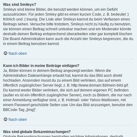
Was sind Smileys?
Smileys sind kleine Bilder, die benutzt werden können, um ein Gefühl
auszudrücken. Für jeden Smiley gibt es einen kurzen Code, z. B. bedeutet :)
fröhlich und :( traurig. Die Liste aller Smileys kannst du beim Verfassen eines
Beitrags sehen. Versuche bitte trotzdem, Smileys nicht zu häufig zu benutzen,
sie können einen Beitrag schnell unlesbar machen und ein Moderator könnte
deshalb deinen Beitrag entsprechend überarbeiten oder gar komplett löschen.
Die Board-Administration kann auch die Anzahl der Smileys begrenzen, die du
in einem Beitrag benutzen kannst.
Nach oben
Kann ich Bilder in meine Beiträge einfügen?
Ja, Bilder können in deinem Beitrag angezeigt werden. Wenn die
Administration Dateianhänge erlaubt hat, kannst du das Bild auch direkt
hochladen. Ansonsten musst du zu einem Bild verlinken, das auf einem
öffentlich zugänglichen Server liegt, z. B. http://www.domain.tld/mein-bild.gif.
Du kannst weder Bilder verlinken, die sich auf deinem eigenen PC befinden
(außer es ist ein öffentlich zugänglicher Server), noch zu Bildern, die nur nach
einer Anmeldung verfügbar sind, z. B. Hotmail- oder Yahoo-Mailboxen, mit
einem Passwort geschützte Seiten usw. Um das Bild anzuzeigen, benutze den
BBCode-Tag „[img]“.
Nach oben
Was sind globale Bekanntmachungen?
Globale Bekanntmachungen beinhalten wichtige Informationen, deshalb