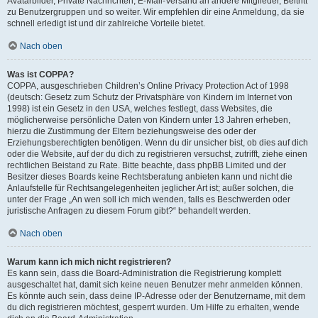
Avatarbilder, Private Nachrichten, E-Mail-Versand an andere Mitglieder, Beitritt
zu Benutzergruppen und so weiter. Wir empfehlen dir eine Anmeldung, da sie
schnell erledigt ist und dir zahlreiche Vorteile bietet.
Nach oben
Was ist COPPA?
COPPA, ausgeschrieben Children’s Online Privacy Protection Act of 1998
(deutsch: Gesetz zum Schutz der Privatsphäre von Kindern im Internet von
1998) ist ein Gesetz in den USA, welches festlegt, dass Websites, die
möglicherweise persönliche Daten von Kindern unter 13 Jahren erheben,
hierzu die Zustimmung der Eltern beziehungsweise des oder der
Erziehungsberechtigten benötigen. Wenn du dir unsicher bist, ob dies auf dich
oder die Website, auf der du dich zu registrieren versuchst, zutrifft, ziehe einen
rechtlichen Beistand zu Rate. Bitte beachte, dass phpBB Limited und der
Besitzer dieses Boards keine Rechtsberatung anbieten kann und nicht die
Anlaufstelle für Rechtsangelegenheiten jeglicher Art ist; außer solchen, die
unter der Frage „An wen soll ich mich wenden, falls es Beschwerden oder
juristische Anfragen zu diesem Forum gibt?“ behandelt werden.
Nach oben
Warum kann ich mich nicht registrieren?
Es kann sein, dass die Board-Administration die Registrierung komplett
ausgeschaltet hat, damit sich keine neuen Benutzer mehr anmelden können.
Es könnte auch sein, dass deine IP-Adresse oder der Benutzername, mit dem
du dich registrieren möchtest, gesperrt wurden. Um Hilfe zu erhalten, wende