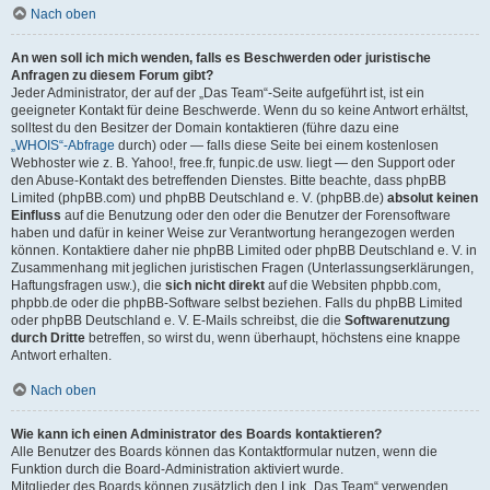
Nach oben
An wen soll ich mich wenden, falls es Beschwerden oder juristische
Anfragen zu diesem Forum gibt?
Jeder Administrator, der auf der „Das Team“-Seite aufgeführt ist, ist ein
geeigneter Kontakt für deine Beschwerde. Wenn du so keine Antwort erhältst,
solltest du den Besitzer der Domain kontaktieren (führe dazu eine
„WHOIS“-Abfrage
durch) oder — falls diese Seite bei einem kostenlosen
Webhoster wie z. B. Yahoo!, free.fr, funpic.de usw. liegt — den Support oder
den Abuse-Kontakt des betreffenden Dienstes. Bitte beachte, dass phpBB
Limited (phpBB.com) und phpBB Deutschland e. V. (phpBB.de)
absolut keinen
Einfluss
auf die Benutzung oder den oder die Benutzer der Forensoftware
haben und dafür in keiner Weise zur Verantwortung herangezogen werden
können. Kontaktiere daher nie phpBB Limited oder phpBB Deutschland e. V. in
Zusammenhang mit jeglichen juristischen Fragen (Unterlassungserklärungen,
Haftungsfragen usw.), die
sich nicht direkt
auf die Websiten phpbb.com,
phpbb.de oder die phpBB-Software selbst beziehen. Falls du phpBB Limited
oder phpBB Deutschland e. V. E-Mails schreibst, die die
Softwarenutzung
durch Dritte
betreffen, so wirst du, wenn überhaupt, höchstens eine knappe
Antwort erhalten.
Nach oben
Wie kann ich einen Administrator des Boards kontaktieren?
Alle Benutzer des Boards können das Kontaktformular nutzen, wenn die
Funktion durch die Board-Administration aktiviert wurde.
Mitglieder des Boards können zusätzlich den Link „Das Team“ verwenden.