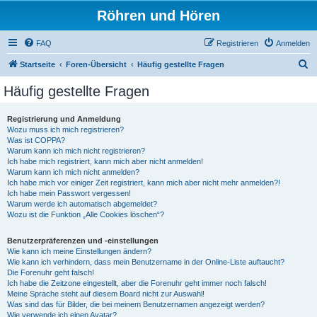
Röhren und Hören
FAQ
Registrieren
Anmelden
S
Startseite
Foren-Übersicht
Häufig gestellte Fragen
u
Häufig gestellte Fragen
c
h
Registrierung und Anmeldung
Wozu muss ich mich registrieren?
e
Was ist COPPA?
Warum kann ich mich nicht registrieren?
Ich habe mich registriert, kann mich aber nicht anmelden!
Warum kann ich mich nicht anmelden?
Ich habe mich vor einiger Zeit registriert, kann mich aber nicht mehr anmelden?!
Ich habe mein Passwort vergessen!
Warum werde ich automatisch abgemeldet?
Wozu ist die Funktion „Alle Cookies löschen“?
Benutzerpräferenzen und -einstellungen
Wie kann ich meine Einstellungen ändern?
Wie kann ich verhindern, dass mein Benutzername in der Online-Liste auftaucht?
Die Forenuhr geht falsch!
Ich habe die Zeitzone eingestellt, aber die Forenuhr geht immer noch falsch!
Meine Sprache steht auf diesem Board nicht zur Auswahl!
Was sind das für Bilder, die bei meinem Benutzernamen angezeigt werden?
Wie verwende ich einen Avatar?