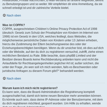
Avatarbilder, Private Nachrichten, E-Mail-Versand an andere Mitglieder, Beitritt
zu Benutzergruppen und so weiter. Wir empfehlen dir eine Anmeldung, da sie
schnell erledigt ist und dir zahlreiche Vorteile bietet.
Nach oben
Was ist COPPA?
COPPA, ausgeschrieben Children’s Online Privacy Protection Act of 1998
(deutsch: Gesetz zum Schutz der Privatsphäre von Kindern im Internet von
1998) ist ein Gesetz in den USA, welches festlegt, dass Websites, die
möglicherweise persönliche Daten von Kindern unter 13 Jahren erheben,
hierzu die Zustimmung der Eltern beziehungsweise des oder der
Erziehungsberechtigten benötigen. Wenn du dir unsicher bist, ob dies auf dich
oder die Website, auf der du dich zu registrieren versuchst, zutrifft, ziehe einen
rechtlichen Beistand zu Rate. Bitte beachte, dass phpBB Limited und der
Besitzer dieses Boards keine Rechtsberatung anbieten kann und nicht die
Anlaufstelle für Rechtsangelegenheiten jeglicher Art ist; außer solchen, die
unter der Frage „An wen soll ich mich wenden, falls es Beschwerden oder
juristische Anfragen zu diesem Forum gibt?“ behandelt werden.
Nach oben
Warum kann ich mich nicht registrieren?
Es kann sein, dass die Board-Administration die Registrierung komplett
ausgeschaltet hat, damit sich keine neuen Benutzer mehr anmelden können.
Es könnte auch sein, dass deine IP-Adresse oder der Benutzername, mit dem
du dich registrieren möchtest, gesperrt wurden. Um Hilfe zu erhalten, wende