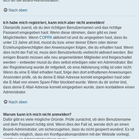
dich an die Board-Administration.
Nach oben
Ich habe mich registriert, kann mich aber nicht anmelden!
Überprüfe zuerst, ob du den richtigen Benutzernamen und das richtige
Passwort eingegeben hast. Wenn diese stimmen, dann gibt es zwei
Möglichkeiten. Wenn
COPPA
aktiviert ist und du angegeben hast, dass du
unter 13 Jahre alt bist, musst du bzw. einer deiner Eltern oder deiner
Erziehungsberechtigten den Anweisungen folgen, die du erhalten hast. Wenn
dies nicht der Fall ist, muss dein Benutzerkonto vielleicht aktiviert werden. Bei
einigen Boards müssen alle neu angemeldeten Mitglieder erst freigeschaltet
werden – entweder musst du dies selbst erledigen oder ein Administrator. Bei
der Registrierung wurde dir mitgeteilt, ob eine Aktivierung nötig ist oder nicht.
Wenn du eine E-Mail erhalten hast, folge den dort enthaltenen Anweisungen.
Ansonsten prüfe, ob du deine E-Mail-Adresse korrekt eingegeben hast oder
die E-Mail von einem Spam-Filter blockiert wurde. Wenn du dir sicher bist,
dass deine E-Mail-Adresse korrekt eingegeben wurde, dann kontaktiere einen
Administrator.
Nach oben
Warum kann ich mich nicht anmelden?
Dafür gibt es viele mögliche Gründe. Prüfe zunächst, ob dein Benutzername
und dein Passwort richtig sind. Wenn dies der Fall ist, wende dich an einen
Board-Administrator, um sicherzugehen, dass du nicht gesperrt wurdest. Es ist
ebenfalls möglich, dass ein Konfigurationsproblem mit der Website vorliegt,