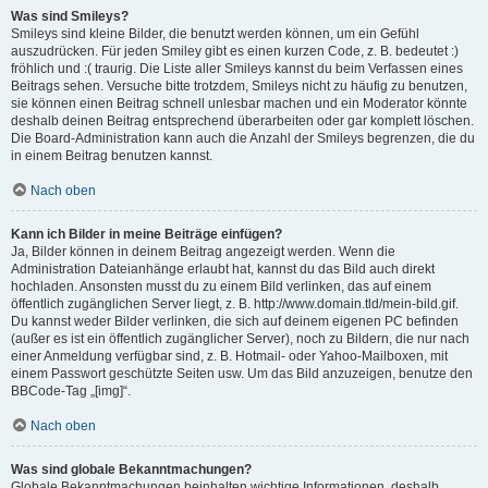
Was sind Smileys?
Smileys sind kleine Bilder, die benutzt werden können, um ein Gefühl
auszudrücken. Für jeden Smiley gibt es einen kurzen Code, z. B. bedeutet :)
fröhlich und :( traurig. Die Liste aller Smileys kannst du beim Verfassen eines
Beitrags sehen. Versuche bitte trotzdem, Smileys nicht zu häufig zu benutzen,
sie können einen Beitrag schnell unlesbar machen und ein Moderator könnte
deshalb deinen Beitrag entsprechend überarbeiten oder gar komplett löschen.
Die Board-Administration kann auch die Anzahl der Smileys begrenzen, die du
in einem Beitrag benutzen kannst.
Nach oben
Kann ich Bilder in meine Beiträge einfügen?
Ja, Bilder können in deinem Beitrag angezeigt werden. Wenn die
Administration Dateianhänge erlaubt hat, kannst du das Bild auch direkt
hochladen. Ansonsten musst du zu einem Bild verlinken, das auf einem
öffentlich zugänglichen Server liegt, z. B. http://www.domain.tld/mein-bild.gif.
Du kannst weder Bilder verlinken, die sich auf deinem eigenen PC befinden
(außer es ist ein öffentlich zugänglicher Server), noch zu Bildern, die nur nach
einer Anmeldung verfügbar sind, z. B. Hotmail- oder Yahoo-Mailboxen, mit
einem Passwort geschützte Seiten usw. Um das Bild anzuzeigen, benutze den
BBCode-Tag „[img]“.
Nach oben
Was sind globale Bekanntmachungen?
Globale Bekanntmachungen beinhalten wichtige Informationen, deshalb