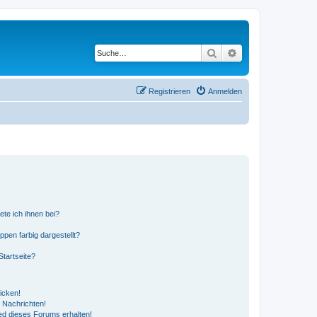
Suche
Erweiterte Suche
Registrieren
Anmelden
ete ich ihnen bei?
en farbig dargestellt?
tartseite?
icken!
 Nachrichten!
ed dieses Forums erhalten!