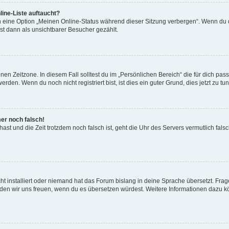
ine-Liste auftaucht?
n eine Option „Meinen Online-Status während dieser Sitzung verbergen“. Wenn du d
st dann als unsichtbarer Besucher gezählt.
en Zeitzone. In diesem Fall solltest du im „Persönlichen Bereich“ die für dich passe
den. Wenn du noch nicht registriert bist, ist dies ein guter Grund, dies jetzt zu tun
mer noch falsch!
t hast und die Zeit trotzdem noch falsch ist, geht die Uhr des Servers vermutlich fal
t installiert oder niemand hat das Forum bislang in deine Sprache übersetzt. Frag
, würden wir uns freuen, wenn du es übersetzen würdest. Weitere Informationen dazu