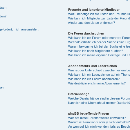
alsch!
Freunde und ignorierte Mitglieder
Wozu benötige ich die Listen der Freunde un
rden?
Wie kann ich Mitglieder zur Liste der Freund
wieder aus den Listen entfernen?
fgefordert, mich anzumelden.
Die Foren durchsuchen
Wie kann ich ein Forum oder mehrere For
Weshalb erhalte ich bei der Suche keine Er
Warum bekomme ich bei der Suche eine lee
Wie kann ich nach Mitgliedern suchen?
Wie kann ich meine eigenen Beiträge und T
Abonnements und Lesezeichen
Was ist der Unterschied zwischen einem L
Wie kann ich ein Lesezeichen auf ein Them
Wie kann ich ein Forum abonnieren?
Wie deaktiviere ich meine Abonnements?
gs?
Dateianhänge
Welche Dateianhänge sind in diesem Forum
Kann ich eine Übersicht all meiner Dateian
phpBB betreffende Fragen
Wer hat diese Forensoftware entwickelt?
Warum ist Funktion x oder y nicht enthalten
An wen soll ich mich wenden, falls es Besc