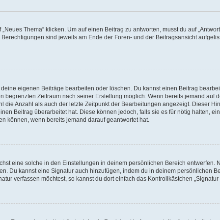
„Neues Thema“ klicken. Um auf einen Beitrag zu antworten, musst du auf „Antworte
e Berechtigungen sind jeweils am Ende der Foren- und der Beitragsansicht aufgeliste
r deine eigenen Beiträge bearbeiten oder löschen. Du kannst einen Beitrag bearbe
inen begrenzten Zeitraum nach seiner Erstellung möglich. Wenn bereits jemand auf de
 die Anzahl als auch der letzte Zeitpunkt der Bearbeitungen angezeigt. Dieser Hi
en Beitrag überarbeitet hat. Diese können jedoch, falls sie es für nötig halten, ei
hen können, wenn bereits jemand darauf geantwortet hat.
st eine solche in den Einstellungen in deinem persönlichen Bereich entwerfen. Na
eren. Du kannst eine Signatur auch hinzufügen, indem du in deinem persönlichen 
atur verfassen möchtest, so kannst du dort einfach das Kontrollkästchen „Signatu