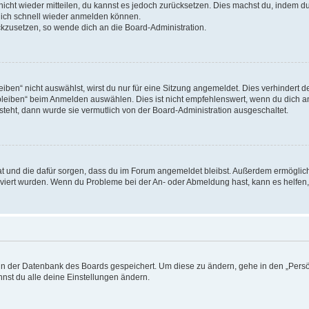
 nicht wieder mitteilen, du kannst es jedoch zurücksetzen. Dies machst du, indem 
 dich schnell wieder anmelden können.
ückzusetzen, so wende dich an die Board-Administration.
en“ nicht auswählst, wirst du nur für eine Sitzung angemeldet. Dies verhindert 
leiben“ beim Anmelden auswählen. Dies ist nicht empfehlenswert, wenn du dich an
 steht, dann wurde sie vermutlich von der Board-Administration ausgeschaltet.
 hat und die dafür sorgen, dass du im Forum angemeldet bleibst. Außerdem ermögli
tiviert wurden. Wenn du Probleme bei der An- oder Abmeldung hast, kann es helfen
n in der Datenbank des Boards gespeichert. Um diese zu ändern, gehe in den „Persö
nst du alle deine Einstellungen ändern.