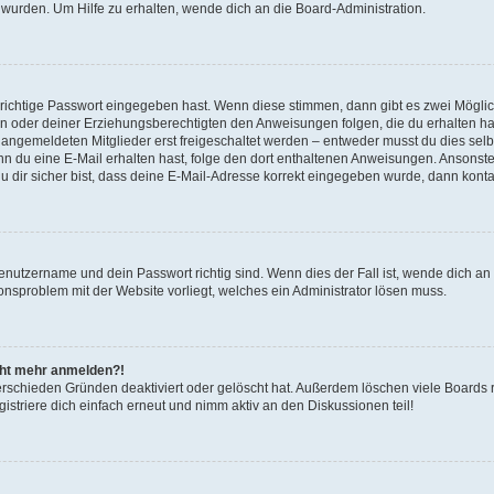
 wurden. Um Hilfe zu erhalten, wende dich an die Board-Administration.
 richtige Passwort eingegeben hast. Wenn diese stimmen, dann gibt es zwei Mögl
tern oder deiner Erziehungsberechtigten den Anweisungen folgen, die du erhalten ha
u angemeldeten Mitglieder erst freigeschaltet werden – entweder musst du dies selbs
. Wenn du eine E-Mail erhalten hast, folge den dort enthaltenen Anweisungen. Ansons
 dir sicher bist, dass deine E-Mail-Adresse korrekt eingegeben wurde, dann kontak
Benutzername und dein Passwort richtig sind. Wenn dies der Fall ist, wende dich a
ionsproblem mit der Website vorliegt, welches ein Administrator lösen muss.
icht mehr anmelden?!
erschieden Gründen deaktiviert oder gelöscht hat. Außerdem löschen viele Boards r
triere dich einfach erneut und nimm aktiv an den Diskussionen teil!