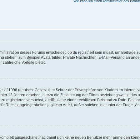
Wie kann ich einen Administrator des Board
istration dieses Forums entscheidet, ob du registriert sein musst, um Beiträge zu s
ung stehen: zum Beispiel Avatarbilder, Private Nachrichten, E-Mail-Versand an ander
 zahlreiche Vorteile bietet.
t of 1998 (deutsch: Gesetz zum Schutz der Privatsphäre von Kindern im Internet vo
unter 13 Jahren erheben, hierzu die Zustimmung der Eltern beziehungsweise des o
h zu registrieren versuchst, zutrifft, ziehe einen rechtlichen Beistand zu Rate. Bit
für Rechtsangelegenheiten jeglicher Art ist; außer solchen, die unter der Frage „
.
g komplett ausgeschaltet hat, damit sich keine neuen Benutzer mehr anmelden könn