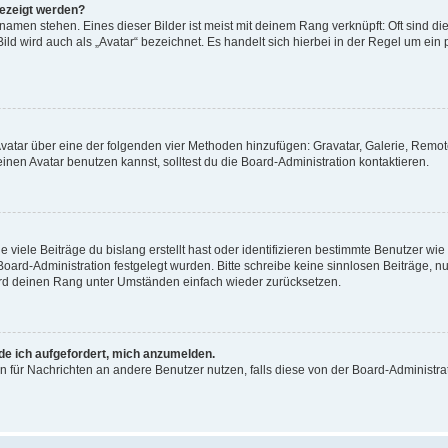
gezeigt werden?
amen stehen. Eines dieser Bilder ist meist mit deinem Rang verknüpft: Oft sind di
ld wird auch als „Avatar“ bezeichnet. Es handelt sich hierbei in der Regel um ein
 Avatar über eine der folgenden vier Methoden hinzufügen: Gravatar, Galerie, Rem
en Avatar benutzen kannst, solltest du die Board-Administration kontaktieren.
viele Beiträge du bislang erstellt hast oder identifizieren bestimmte Benutzer w
 Board-Administration festgelegt wurden. Bitte schreibe keine sinnlosen Beiträge
wird deinen Rang unter Umständen einfach wieder zurücksetzen.
rde ich aufgefordert, mich anzumelden.
ion für Nachrichten an andere Benutzer nutzen, falls diese von der Board-Administ