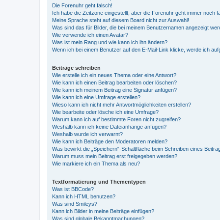
Die Forenuhr geht falsch!
Ich habe die Zeitzone eingestellt, aber die Forenuhr geht immer noch f
Meine Sprache steht auf diesem Board nicht zur Auswahl!
Was sind das für Bilder, die bei meinem Benutzernamen angezeigt we
Wie verwende ich einen Avatar?
Was ist mein Rang und wie kann ich ihn ändern?
Wenn ich bei einem Benutzer auf den E-Mail-Link klicke, werde ich au
Beiträge schreiben
Wie erstelle ich ein neues Thema oder eine Antwort?
Wie kann ich einen Beitrag bearbeiten oder löschen?
Wie kann ich meinem Beitrag eine Signatur anfügen?
Wie kann ich eine Umfrage erstellen?
Wieso kann ich nicht mehr Antwortmöglichkeiten erstellen?
Wie bearbeite oder lösche ich eine Umfrage?
Warum kann ich auf bestimmte Foren nicht zugreifen?
Weshalb kann ich keine Dateianhänge anfügen?
Weshalb wurde ich verwarnt?
Wie kann ich Beiträge den Moderatoren melden?
Was bewirkt die „Speichern“-Schaltfläche beim Schreiben eines Beitra
Warum muss mein Beitrag erst freigegeben werden?
Wie markiere ich ein Thema als neu?
Textformatierung und Thementypen
Was ist BBCode?
Kann ich HTML benutzen?
Was sind Smileys?
Kann ich Bilder in meine Beiträge einfügen?
Was sind globale Bekanntmachungen?