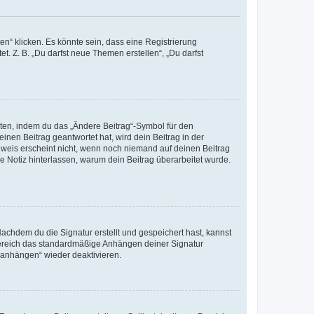
n“ klicken. Es könnte sein, dass eine Registrierung
t. Z. B. „Du darfst neue Themen erstellen“, „Du darfst
iten, indem du das „Ändere Beitrag“-Symbol für den
inen Beitrag geantwortet hat, wird dein Beitrag in der
nweis erscheint nicht, wenn noch niemand auf deinen Beitrag
ne Notiz hinterlassen, warum dein Beitrag überarbeitet wurde.
chdem du die Signatur erstellt und gespeichert hast, kannst
Bereich das standardmäßige Anhängen deiner Signatur
r anhängen“ wieder deaktivieren.