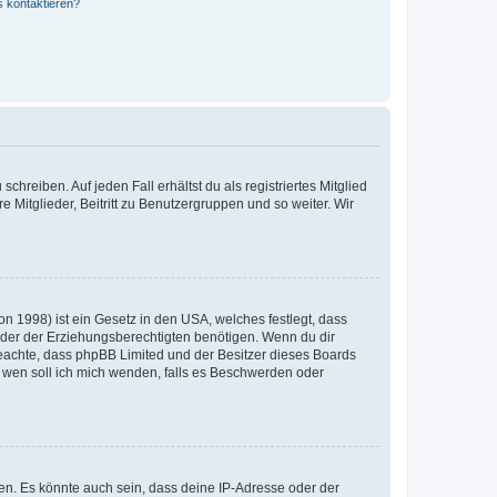
s kontaktieren?
chreiben. Auf jeden Fall erhältst du als registriertes Mitglied
e Mitglieder, Beitritt zu Benutzergruppen und so weiter. Wir
n 1998) ist ein Gesetz in den USA, welches festlegt, dass
der der Erziehungsberechtigten benötigen. Wenn du dir
te beachte, dass phpBB Limited und der Besitzer dieses Boards
An wen soll ich mich wenden, falls es Beschwerden oder
en. Es könnte auch sein, dass deine IP-Adresse oder der