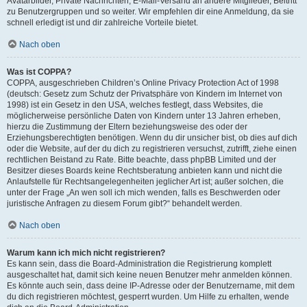
Avatarbilder, Private Nachrichten, E-Mail-Versand an andere Mitglieder, Beitritt
zu Benutzergruppen und so weiter. Wir empfehlen dir eine Anmeldung, da sie
schnell erledigt ist und dir zahlreiche Vorteile bietet.
Nach oben
Was ist COPPA?
COPPA, ausgeschrieben Children’s Online Privacy Protection Act of 1998
(deutsch: Gesetz zum Schutz der Privatsphäre von Kindern im Internet von
1998) ist ein Gesetz in den USA, welches festlegt, dass Websites, die
möglicherweise persönliche Daten von Kindern unter 13 Jahren erheben,
hierzu die Zustimmung der Eltern beziehungsweise des oder der
Erziehungsberechtigten benötigen. Wenn du dir unsicher bist, ob dies auf dich
oder die Website, auf der du dich zu registrieren versuchst, zutrifft, ziehe einen
rechtlichen Beistand zu Rate. Bitte beachte, dass phpBB Limited und der
Besitzer dieses Boards keine Rechtsberatung anbieten kann und nicht die
Anlaufstelle für Rechtsangelegenheiten jeglicher Art ist; außer solchen, die
unter der Frage „An wen soll ich mich wenden, falls es Beschwerden oder
juristische Anfragen zu diesem Forum gibt?“ behandelt werden.
Nach oben
Warum kann ich mich nicht registrieren?
Es kann sein, dass die Board-Administration die Registrierung komplett
ausgeschaltet hat, damit sich keine neuen Benutzer mehr anmelden können.
Es könnte auch sein, dass deine IP-Adresse oder der Benutzername, mit dem
du dich registrieren möchtest, gesperrt wurden. Um Hilfe zu erhalten, wende