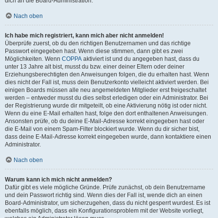
dich an die Board-Administration.
Nach oben
Ich habe mich registriert, kann mich aber nicht anmelden!
Überprüfe zuerst, ob du den richtigen Benutzernamen und das richtige
Passwort eingegeben hast. Wenn diese stimmen, dann gibt es zwei
Möglichkeiten. Wenn
COPPA
aktiviert ist und du angegeben hast, dass du
unter 13 Jahre alt bist, musst du bzw. einer deiner Eltern oder deiner
Erziehungsberechtigten den Anweisungen folgen, die du erhalten hast. Wenn
dies nicht der Fall ist, muss dein Benutzerkonto vielleicht aktiviert werden. Bei
einigen Boards müssen alle neu angemeldeten Mitglieder erst freigeschaltet
werden – entweder musst du dies selbst erledigen oder ein Administrator. Bei
der Registrierung wurde dir mitgeteilt, ob eine Aktivierung nötig ist oder nicht.
Wenn du eine E-Mail erhalten hast, folge den dort enthaltenen Anweisungen.
Ansonsten prüfe, ob du deine E-Mail-Adresse korrekt eingegeben hast oder
die E-Mail von einem Spam-Filter blockiert wurde. Wenn du dir sicher bist,
dass deine E-Mail-Adresse korrekt eingegeben wurde, dann kontaktiere einen
Administrator.
Nach oben
Warum kann ich mich nicht anmelden?
Dafür gibt es viele mögliche Gründe. Prüfe zunächst, ob dein Benutzername
und dein Passwort richtig sind. Wenn dies der Fall ist, wende dich an einen
Board-Administrator, um sicherzugehen, dass du nicht gesperrt wurdest. Es ist
ebenfalls möglich, dass ein Konfigurationsproblem mit der Website vorliegt,