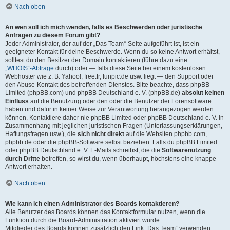
Nach oben
An wen soll ich mich wenden, falls es Beschwerden oder juristische
Anfragen zu diesem Forum gibt?
Jeder Administrator, der auf der „Das Team“-Seite aufgeführt ist, ist ein
geeigneter Kontakt für deine Beschwerde. Wenn du so keine Antwort erhältst,
solltest du den Besitzer der Domain kontaktieren (führe dazu eine
„WHOIS“-Abfrage
durch) oder — falls diese Seite bei einem kostenlosen
Webhoster wie z. B. Yahoo!, free.fr, funpic.de usw. liegt — den Support oder
den Abuse-Kontakt des betreffenden Dienstes. Bitte beachte, dass phpBB
Limited (phpBB.com) und phpBB Deutschland e. V. (phpBB.de)
absolut keinen
Einfluss
auf die Benutzung oder den oder die Benutzer der Forensoftware
haben und dafür in keiner Weise zur Verantwortung herangezogen werden
können. Kontaktiere daher nie phpBB Limited oder phpBB Deutschland e. V. in
Zusammenhang mit jeglichen juristischen Fragen (Unterlassungserklärungen,
Haftungsfragen usw.), die
sich nicht direkt
auf die Websiten phpbb.com,
phpbb.de oder die phpBB-Software selbst beziehen. Falls du phpBB Limited
oder phpBB Deutschland e. V. E-Mails schreibst, die die
Softwarenutzung
durch Dritte
betreffen, so wirst du, wenn überhaupt, höchstens eine knappe
Antwort erhalten.
Nach oben
Wie kann ich einen Administrator des Boards kontaktieren?
Alle Benutzer des Boards können das Kontaktformular nutzen, wenn die
Funktion durch die Board-Administration aktiviert wurde.
Mitglieder des Boards können zusätzlich den Link „Das Team“ verwenden.