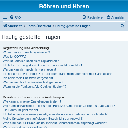
Röhren und Hören
FAQ
Registrieren
Anmelden
S
Startseite
Foren-Übersicht
Häufig gestellte Fragen
u
Häufig gestellte Fragen
c
h
Registrierung und Anmeldung
Wozu muss ich mich registrieren?
e
Was ist COPPA?
Warum kann ich mich nicht registrieren?
Ich habe mich registriert, kann mich aber nicht anmelden!
Warum kann ich mich nicht anmelden?
Ich habe mich vor einiger Zeit registriert, kann mich aber nicht mehr anmelden?!
Ich habe mein Passwort vergessen!
Warum werde ich automatisch abgemeldet?
Wozu ist die Funktion „Alle Cookies löschen“?
Benutzerpräferenzen und -einstellungen
Wie kann ich meine Einstellungen ändern?
Wie kann ich verhindern, dass mein Benutzername in der Online-Liste auftaucht?
Die Forenuhr geht falsch!
Ich habe die Zeitzone eingestellt, aber die Forenuhr geht immer noch falsch!
Meine Sprache steht auf diesem Board nicht zur Auswahl!
Was sind das für Bilder, die bei meinem Benutzernamen angezeigt werden?
Wie verwende ich einen Avatar?