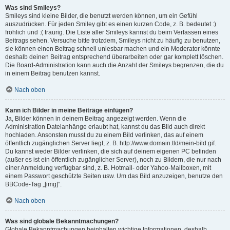
Was sind Smileys?
Smileys sind kleine Bilder, die benutzt werden können, um ein Gefühl
auszudrücken. Für jeden Smiley gibt es einen kurzen Code, z. B. bedeutet :)
fröhlich und :( traurig. Die Liste aller Smileys kannst du beim Verfassen eines
Beitrags sehen. Versuche bitte trotzdem, Smileys nicht zu häufig zu benutzen,
sie können einen Beitrag schnell unlesbar machen und ein Moderator könnte
deshalb deinen Beitrag entsprechend überarbeiten oder gar komplett löschen.
Die Board-Administration kann auch die Anzahl der Smileys begrenzen, die du
in einem Beitrag benutzen kannst.
Nach oben
Kann ich Bilder in meine Beiträge einfügen?
Ja, Bilder können in deinem Beitrag angezeigt werden. Wenn die
Administration Dateianhänge erlaubt hat, kannst du das Bild auch direkt
hochladen. Ansonsten musst du zu einem Bild verlinken, das auf einem
öffentlich zugänglichen Server liegt, z. B. http://www.domain.tld/mein-bild.gif.
Du kannst weder Bilder verlinken, die sich auf deinem eigenen PC befinden
(außer es ist ein öffentlich zugänglicher Server), noch zu Bildern, die nur nach
einer Anmeldung verfügbar sind, z. B. Hotmail- oder Yahoo-Mailboxen, mit
einem Passwort geschützte Seiten usw. Um das Bild anzuzeigen, benutze den
BBCode-Tag „[img]“.
Nach oben
Was sind globale Bekanntmachungen?
Globale Bekanntmachungen beinhalten wichtige Informationen, deshalb