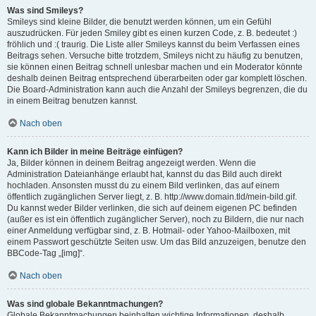
Was sind Smileys?
Smileys sind kleine Bilder, die benutzt werden können, um ein Gefühl
auszudrücken. Für jeden Smiley gibt es einen kurzen Code, z. B. bedeutet :)
fröhlich und :( traurig. Die Liste aller Smileys kannst du beim Verfassen eines
Beitrags sehen. Versuche bitte trotzdem, Smileys nicht zu häufig zu benutzen,
sie können einen Beitrag schnell unlesbar machen und ein Moderator könnte
deshalb deinen Beitrag entsprechend überarbeiten oder gar komplett löschen.
Die Board-Administration kann auch die Anzahl der Smileys begrenzen, die du
in einem Beitrag benutzen kannst.
Nach oben
Kann ich Bilder in meine Beiträge einfügen?
Ja, Bilder können in deinem Beitrag angezeigt werden. Wenn die
Administration Dateianhänge erlaubt hat, kannst du das Bild auch direkt
hochladen. Ansonsten musst du zu einem Bild verlinken, das auf einem
öffentlich zugänglichen Server liegt, z. B. http://www.domain.tld/mein-bild.gif.
Du kannst weder Bilder verlinken, die sich auf deinem eigenen PC befinden
(außer es ist ein öffentlich zugänglicher Server), noch zu Bildern, die nur nach
einer Anmeldung verfügbar sind, z. B. Hotmail- oder Yahoo-Mailboxen, mit
einem Passwort geschützte Seiten usw. Um das Bild anzuzeigen, benutze den
BBCode-Tag „[img]“.
Nach oben
Was sind globale Bekanntmachungen?
Globale Bekanntmachungen beinhalten wichtige Informationen, deshalb