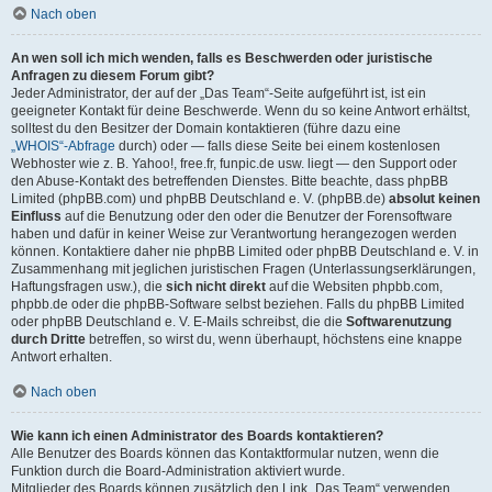
Nach oben
An wen soll ich mich wenden, falls es Beschwerden oder juristische
Anfragen zu diesem Forum gibt?
Jeder Administrator, der auf der „Das Team“-Seite aufgeführt ist, ist ein
geeigneter Kontakt für deine Beschwerde. Wenn du so keine Antwort erhältst,
solltest du den Besitzer der Domain kontaktieren (führe dazu eine
„WHOIS“-Abfrage
durch) oder — falls diese Seite bei einem kostenlosen
Webhoster wie z. B. Yahoo!, free.fr, funpic.de usw. liegt — den Support oder
den Abuse-Kontakt des betreffenden Dienstes. Bitte beachte, dass phpBB
Limited (phpBB.com) und phpBB Deutschland e. V. (phpBB.de)
absolut keinen
Einfluss
auf die Benutzung oder den oder die Benutzer der Forensoftware
haben und dafür in keiner Weise zur Verantwortung herangezogen werden
können. Kontaktiere daher nie phpBB Limited oder phpBB Deutschland e. V. in
Zusammenhang mit jeglichen juristischen Fragen (Unterlassungserklärungen,
Haftungsfragen usw.), die
sich nicht direkt
auf die Websiten phpbb.com,
phpbb.de oder die phpBB-Software selbst beziehen. Falls du phpBB Limited
oder phpBB Deutschland e. V. E-Mails schreibst, die die
Softwarenutzung
durch Dritte
betreffen, so wirst du, wenn überhaupt, höchstens eine knappe
Antwort erhalten.
Nach oben
Wie kann ich einen Administrator des Boards kontaktieren?
Alle Benutzer des Boards können das Kontaktformular nutzen, wenn die
Funktion durch die Board-Administration aktiviert wurde.
Mitglieder des Boards können zusätzlich den Link „Das Team“ verwenden.