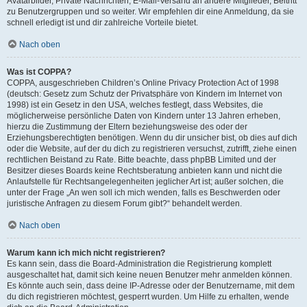
Avatarbilder, Private Nachrichten, E-Mail-Versand an andere Mitglieder, Beitritt
zu Benutzergruppen und so weiter. Wir empfehlen dir eine Anmeldung, da sie
schnell erledigt ist und dir zahlreiche Vorteile bietet.
Nach oben
Was ist COPPA?
COPPA, ausgeschrieben Children’s Online Privacy Protection Act of 1998
(deutsch: Gesetz zum Schutz der Privatsphäre von Kindern im Internet von
1998) ist ein Gesetz in den USA, welches festlegt, dass Websites, die
möglicherweise persönliche Daten von Kindern unter 13 Jahren erheben,
hierzu die Zustimmung der Eltern beziehungsweise des oder der
Erziehungsberechtigten benötigen. Wenn du dir unsicher bist, ob dies auf dich
oder die Website, auf der du dich zu registrieren versuchst, zutrifft, ziehe einen
rechtlichen Beistand zu Rate. Bitte beachte, dass phpBB Limited und der
Besitzer dieses Boards keine Rechtsberatung anbieten kann und nicht die
Anlaufstelle für Rechtsangelegenheiten jeglicher Art ist; außer solchen, die
unter der Frage „An wen soll ich mich wenden, falls es Beschwerden oder
juristische Anfragen zu diesem Forum gibt?“ behandelt werden.
Nach oben
Warum kann ich mich nicht registrieren?
Es kann sein, dass die Board-Administration die Registrierung komplett
ausgeschaltet hat, damit sich keine neuen Benutzer mehr anmelden können.
Es könnte auch sein, dass deine IP-Adresse oder der Benutzername, mit dem
du dich registrieren möchtest, gesperrt wurden. Um Hilfe zu erhalten, wende