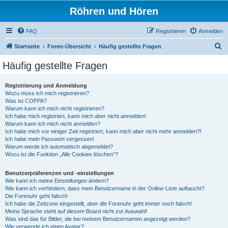
Röhren und Hören
FAQ
Registrieren
Anmelden
S
Startseite
Foren-Übersicht
Häufig gestellte Fragen
u
Häufig gestellte Fragen
c
h
Registrierung und Anmeldung
Wozu muss ich mich registrieren?
e
Was ist COPPA?
Warum kann ich mich nicht registrieren?
Ich habe mich registriert, kann mich aber nicht anmelden!
Warum kann ich mich nicht anmelden?
Ich habe mich vor einiger Zeit registriert, kann mich aber nicht mehr anmelden?!
Ich habe mein Passwort vergessen!
Warum werde ich automatisch abgemeldet?
Wozu ist die Funktion „Alle Cookies löschen“?
Benutzerpräferenzen und -einstellungen
Wie kann ich meine Einstellungen ändern?
Wie kann ich verhindern, dass mein Benutzername in der Online-Liste auftaucht?
Die Forenuhr geht falsch!
Ich habe die Zeitzone eingestellt, aber die Forenuhr geht immer noch falsch!
Meine Sprache steht auf diesem Board nicht zur Auswahl!
Was sind das für Bilder, die bei meinem Benutzernamen angezeigt werden?
Wie verwende ich einen Avatar?