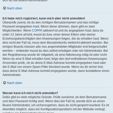
dich an die Board-Administration.
Nach oben
Ich habe mich registriert, kann mich aber nicht anmelden!
Überprüfe zuerst, ob du den richtigen Benutzernamen und das richtige
Passwort eingegeben hast. Wenn diese stimmen, dann gibt es zwei
Möglichkeiten. Wenn
COPPA
aktiviert ist und du angegeben hast, dass du
unter 13 Jahre alt bist, musst du bzw. einer deiner Eltern oder deiner
Erziehungsberechtigten den Anweisungen folgen, die du erhalten hast. Wenn
dies nicht der Fall ist, muss dein Benutzerkonto vielleicht aktiviert werden. Bei
einigen Boards müssen alle neu angemeldeten Mitglieder erst freigeschaltet
werden – entweder musst du dies selbst erledigen oder ein Administrator. Bei
der Registrierung wurde dir mitgeteilt, ob eine Aktivierung nötig ist oder nicht.
Wenn du eine E-Mail erhalten hast, folge den dort enthaltenen Anweisungen.
Ansonsten prüfe, ob du deine E-Mail-Adresse korrekt eingegeben hast oder
die E-Mail von einem Spam-Filter blockiert wurde. Wenn du dir sicher bist,
dass deine E-Mail-Adresse korrekt eingegeben wurde, dann kontaktiere einen
Administrator.
Nach oben
Warum kann ich mich nicht anmelden?
Dafür gibt es viele mögliche Gründe. Prüfe zunächst, ob dein Benutzername
und dein Passwort richtig sind. Wenn dies der Fall ist, wende dich an einen
Board-Administrator, um sicherzugehen, dass du nicht gesperrt wurdest. Es ist
ebenfalls möglich, dass ein Konfigurationsproblem mit der Website vorliegt,