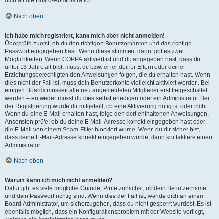
dich an die Board-Administration.
Nach oben
Ich habe mich registriert, kann mich aber nicht anmelden!
Überprüfe zuerst, ob du den richtigen Benutzernamen und das richtige
Passwort eingegeben hast. Wenn diese stimmen, dann gibt es zwei
Möglichkeiten. Wenn
COPPA
aktiviert ist und du angegeben hast, dass du
unter 13 Jahre alt bist, musst du bzw. einer deiner Eltern oder deiner
Erziehungsberechtigten den Anweisungen folgen, die du erhalten hast. Wenn
dies nicht der Fall ist, muss dein Benutzerkonto vielleicht aktiviert werden. Bei
einigen Boards müssen alle neu angemeldeten Mitglieder erst freigeschaltet
werden – entweder musst du dies selbst erledigen oder ein Administrator. Bei
der Registrierung wurde dir mitgeteilt, ob eine Aktivierung nötig ist oder nicht.
Wenn du eine E-Mail erhalten hast, folge den dort enthaltenen Anweisungen.
Ansonsten prüfe, ob du deine E-Mail-Adresse korrekt eingegeben hast oder
die E-Mail von einem Spam-Filter blockiert wurde. Wenn du dir sicher bist,
dass deine E-Mail-Adresse korrekt eingegeben wurde, dann kontaktiere einen
Administrator.
Nach oben
Warum kann ich mich nicht anmelden?
Dafür gibt es viele mögliche Gründe. Prüfe zunächst, ob dein Benutzername
und dein Passwort richtig sind. Wenn dies der Fall ist, wende dich an einen
Board-Administrator, um sicherzugehen, dass du nicht gesperrt wurdest. Es ist
ebenfalls möglich, dass ein Konfigurationsproblem mit der Website vorliegt,