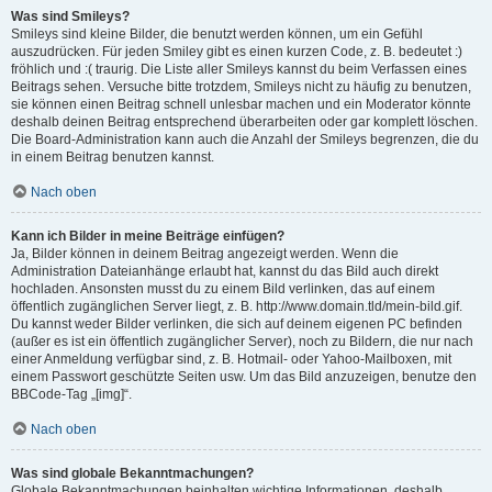
Was sind Smileys?
Smileys sind kleine Bilder, die benutzt werden können, um ein Gefühl
auszudrücken. Für jeden Smiley gibt es einen kurzen Code, z. B. bedeutet :)
fröhlich und :( traurig. Die Liste aller Smileys kannst du beim Verfassen eines
Beitrags sehen. Versuche bitte trotzdem, Smileys nicht zu häufig zu benutzen,
sie können einen Beitrag schnell unlesbar machen und ein Moderator könnte
deshalb deinen Beitrag entsprechend überarbeiten oder gar komplett löschen.
Die Board-Administration kann auch die Anzahl der Smileys begrenzen, die du
in einem Beitrag benutzen kannst.
Nach oben
Kann ich Bilder in meine Beiträge einfügen?
Ja, Bilder können in deinem Beitrag angezeigt werden. Wenn die
Administration Dateianhänge erlaubt hat, kannst du das Bild auch direkt
hochladen. Ansonsten musst du zu einem Bild verlinken, das auf einem
öffentlich zugänglichen Server liegt, z. B. http://www.domain.tld/mein-bild.gif.
Du kannst weder Bilder verlinken, die sich auf deinem eigenen PC befinden
(außer es ist ein öffentlich zugänglicher Server), noch zu Bildern, die nur nach
einer Anmeldung verfügbar sind, z. B. Hotmail- oder Yahoo-Mailboxen, mit
einem Passwort geschützte Seiten usw. Um das Bild anzuzeigen, benutze den
BBCode-Tag „[img]“.
Nach oben
Was sind globale Bekanntmachungen?
Globale Bekanntmachungen beinhalten wichtige Informationen, deshalb