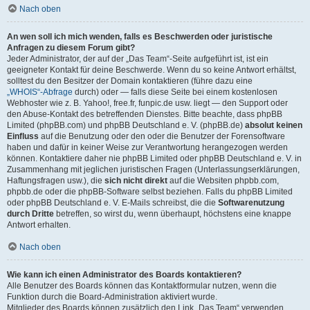
Nach oben
An wen soll ich mich wenden, falls es Beschwerden oder juristische
Anfragen zu diesem Forum gibt?
Jeder Administrator, der auf der „Das Team“-Seite aufgeführt ist, ist ein
geeigneter Kontakt für deine Beschwerde. Wenn du so keine Antwort erhältst,
solltest du den Besitzer der Domain kontaktieren (führe dazu eine
„WHOIS“-Abfrage
durch) oder — falls diese Seite bei einem kostenlosen
Webhoster wie z. B. Yahoo!, free.fr, funpic.de usw. liegt — den Support oder
den Abuse-Kontakt des betreffenden Dienstes. Bitte beachte, dass phpBB
Limited (phpBB.com) und phpBB Deutschland e. V. (phpBB.de)
absolut keinen
Einfluss
auf die Benutzung oder den oder die Benutzer der Forensoftware
haben und dafür in keiner Weise zur Verantwortung herangezogen werden
können. Kontaktiere daher nie phpBB Limited oder phpBB Deutschland e. V. in
Zusammenhang mit jeglichen juristischen Fragen (Unterlassungserklärungen,
Haftungsfragen usw.), die
sich nicht direkt
auf die Websiten phpbb.com,
phpbb.de oder die phpBB-Software selbst beziehen. Falls du phpBB Limited
oder phpBB Deutschland e. V. E-Mails schreibst, die die
Softwarenutzung
durch Dritte
betreffen, so wirst du, wenn überhaupt, höchstens eine knappe
Antwort erhalten.
Nach oben
Wie kann ich einen Administrator des Boards kontaktieren?
Alle Benutzer des Boards können das Kontaktformular nutzen, wenn die
Funktion durch die Board-Administration aktiviert wurde.
Mitglieder des Boards können zusätzlich den Link „Das Team“ verwenden.