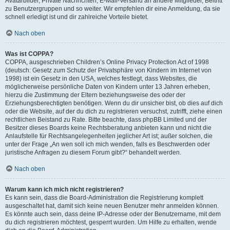
Avatarbilder, Private Nachrichten, E-Mail-Versand an andere Mitglieder, Beitritt
zu Benutzergruppen und so weiter. Wir empfehlen dir eine Anmeldung, da sie
schnell erledigt ist und dir zahlreiche Vorteile bietet.
Nach oben
Was ist COPPA?
COPPA, ausgeschrieben Children’s Online Privacy Protection Act of 1998
(deutsch: Gesetz zum Schutz der Privatsphäre von Kindern im Internet von
1998) ist ein Gesetz in den USA, welches festlegt, dass Websites, die
möglicherweise persönliche Daten von Kindern unter 13 Jahren erheben,
hierzu die Zustimmung der Eltern beziehungsweise des oder der
Erziehungsberechtigten benötigen. Wenn du dir unsicher bist, ob dies auf dich
oder die Website, auf der du dich zu registrieren versuchst, zutrifft, ziehe einen
rechtlichen Beistand zu Rate. Bitte beachte, dass phpBB Limited und der
Besitzer dieses Boards keine Rechtsberatung anbieten kann und nicht die
Anlaufstelle für Rechtsangelegenheiten jeglicher Art ist; außer solchen, die
unter der Frage „An wen soll ich mich wenden, falls es Beschwerden oder
juristische Anfragen zu diesem Forum gibt?“ behandelt werden.
Nach oben
Warum kann ich mich nicht registrieren?
Es kann sein, dass die Board-Administration die Registrierung komplett
ausgeschaltet hat, damit sich keine neuen Benutzer mehr anmelden können.
Es könnte auch sein, dass deine IP-Adresse oder der Benutzername, mit dem
du dich registrieren möchtest, gesperrt wurden. Um Hilfe zu erhalten, wende