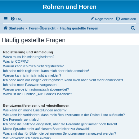
Röhren und Hören
FAQ
Registrieren
Anmelden
S
Startseite
Foren-Übersicht
Häufig gestellte Fragen
u
Häufig gestellte Fragen
c
h
Registrierung und Anmeldung
Wozu muss ich mich registrieren?
e
Was ist COPPA?
Warum kann ich mich nicht registrieren?
Ich habe mich registriert, kann mich aber nicht anmelden!
Warum kann ich mich nicht anmelden?
Ich habe mich vor einiger Zeit registriert, kann mich aber nicht mehr anmelden?!
Ich habe mein Passwort vergessen!
Warum werde ich automatisch abgemeldet?
Wozu ist die Funktion „Alle Cookies löschen“?
Benutzerpräferenzen und -einstellungen
Wie kann ich meine Einstellungen ändern?
Wie kann ich verhindern, dass mein Benutzername in der Online-Liste auftaucht?
Die Forenuhr geht falsch!
Ich habe die Zeitzone eingestellt, aber die Forenuhr geht immer noch falsch!
Meine Sprache steht auf diesem Board nicht zur Auswahl!
Was sind das für Bilder, die bei meinem Benutzernamen angezeigt werden?
Wie verwende ich einen Avatar?