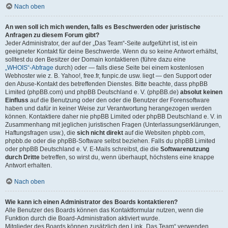
Nach oben
An wen soll ich mich wenden, falls es Beschwerden oder juristische
Anfragen zu diesem Forum gibt?
Jeder Administrator, der auf der „Das Team“-Seite aufgeführt ist, ist ein
geeigneter Kontakt für deine Beschwerde. Wenn du so keine Antwort erhältst,
solltest du den Besitzer der Domain kontaktieren (führe dazu eine
„WHOIS“-Abfrage
durch) oder — falls diese Seite bei einem kostenlosen
Webhoster wie z. B. Yahoo!, free.fr, funpic.de usw. liegt — den Support oder
den Abuse-Kontakt des betreffenden Dienstes. Bitte beachte, dass phpBB
Limited (phpBB.com) und phpBB Deutschland e. V. (phpBB.de)
absolut keinen
Einfluss
auf die Benutzung oder den oder die Benutzer der Forensoftware
haben und dafür in keiner Weise zur Verantwortung herangezogen werden
können. Kontaktiere daher nie phpBB Limited oder phpBB Deutschland e. V. in
Zusammenhang mit jeglichen juristischen Fragen (Unterlassungserklärungen,
Haftungsfragen usw.), die
sich nicht direkt
auf die Websiten phpbb.com,
phpbb.de oder die phpBB-Software selbst beziehen. Falls du phpBB Limited
oder phpBB Deutschland e. V. E-Mails schreibst, die die
Softwarenutzung
durch Dritte
betreffen, so wirst du, wenn überhaupt, höchstens eine knappe
Antwort erhalten.
Nach oben
Wie kann ich einen Administrator des Boards kontaktieren?
Alle Benutzer des Boards können das Kontaktformular nutzen, wenn die
Funktion durch die Board-Administration aktiviert wurde.
Mitglieder des Boards können zusätzlich den Link „Das Team“ verwenden.