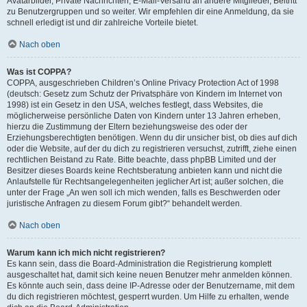
Avatarbilder, Private Nachrichten, E-Mail-Versand an andere Mitglieder, Beitritt
zu Benutzergruppen und so weiter. Wir empfehlen dir eine Anmeldung, da sie
schnell erledigt ist und dir zahlreiche Vorteile bietet.
Nach oben
Was ist COPPA?
COPPA, ausgeschrieben Children’s Online Privacy Protection Act of 1998
(deutsch: Gesetz zum Schutz der Privatsphäre von Kindern im Internet von
1998) ist ein Gesetz in den USA, welches festlegt, dass Websites, die
möglicherweise persönliche Daten von Kindern unter 13 Jahren erheben,
hierzu die Zustimmung der Eltern beziehungsweise des oder der
Erziehungsberechtigten benötigen. Wenn du dir unsicher bist, ob dies auf dich
oder die Website, auf der du dich zu registrieren versuchst, zutrifft, ziehe einen
rechtlichen Beistand zu Rate. Bitte beachte, dass phpBB Limited und der
Besitzer dieses Boards keine Rechtsberatung anbieten kann und nicht die
Anlaufstelle für Rechtsangelegenheiten jeglicher Art ist; außer solchen, die
unter der Frage „An wen soll ich mich wenden, falls es Beschwerden oder
juristische Anfragen zu diesem Forum gibt?“ behandelt werden.
Nach oben
Warum kann ich mich nicht registrieren?
Es kann sein, dass die Board-Administration die Registrierung komplett
ausgeschaltet hat, damit sich keine neuen Benutzer mehr anmelden können.
Es könnte auch sein, dass deine IP-Adresse oder der Benutzername, mit dem
du dich registrieren möchtest, gesperrt wurden. Um Hilfe zu erhalten, wende