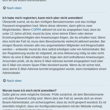
dich an die Board-Administration.
Nach oben
Ich habe mich registriert, kann mich aber nicht anmelden!
Überprüfe zuerst, ob du den richtigen Benutzernamen und das richtige
Passwort eingegeben hast. Wenn diese stimmen, dann gibt es zwei
Möglichkeiten. Wenn
COPPA
aktiviert ist und du angegeben hast, dass du
unter 13 Jahre alt bist, musst du bzw. einer deiner Eltern oder deiner
Erziehungsberechtigten den Anweisungen folgen, die du erhalten hast. Wenn
dies nicht der Fall ist, muss dein Benutzerkonto vielleicht aktiviert werden. Bei
einigen Boards müssen alle neu angemeldeten Mitglieder erst freigeschaltet
werden – entweder musst du dies selbst erledigen oder ein Administrator. Bei
der Registrierung wurde dir mitgeteilt, ob eine Aktivierung nötig ist oder nicht.
Wenn du eine E-Mail erhalten hast, folge den dort enthaltenen Anweisungen.
Ansonsten prüfe, ob du deine E-Mail-Adresse korrekt eingegeben hast oder
die E-Mail von einem Spam-Filter blockiert wurde. Wenn du dir sicher bist,
dass deine E-Mail-Adresse korrekt eingegeben wurde, dann kontaktiere einen
Administrator.
Nach oben
Warum kann ich mich nicht anmelden?
Dafür gibt es viele mögliche Gründe. Prüfe zunächst, ob dein Benutzername
und dein Passwort richtig sind. Wenn dies der Fall ist, wende dich an einen
Board-Administrator, um sicherzugehen, dass du nicht gesperrt wurdest. Es ist
ebenfalls möglich, dass ein Konfigurationsproblem mit der Website vorliegt,