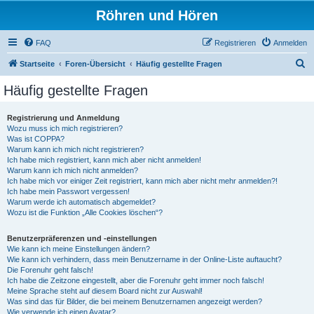
Röhren und Hören
FAQ
Registrieren
Anmelden
S
Startseite
Foren-Übersicht
Häufig gestellte Fragen
u
Häufig gestellte Fragen
c
h
Registrierung und Anmeldung
Wozu muss ich mich registrieren?
e
Was ist COPPA?
Warum kann ich mich nicht registrieren?
Ich habe mich registriert, kann mich aber nicht anmelden!
Warum kann ich mich nicht anmelden?
Ich habe mich vor einiger Zeit registriert, kann mich aber nicht mehr anmelden?!
Ich habe mein Passwort vergessen!
Warum werde ich automatisch abgemeldet?
Wozu ist die Funktion „Alle Cookies löschen“?
Benutzerpräferenzen und -einstellungen
Wie kann ich meine Einstellungen ändern?
Wie kann ich verhindern, dass mein Benutzername in der Online-Liste auftaucht?
Die Forenuhr geht falsch!
Ich habe die Zeitzone eingestellt, aber die Forenuhr geht immer noch falsch!
Meine Sprache steht auf diesem Board nicht zur Auswahl!
Was sind das für Bilder, die bei meinem Benutzernamen angezeigt werden?
Wie verwende ich einen Avatar?