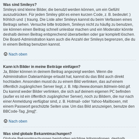
Was sind Smileys?
Smileys sind kleine Bilder, die benutzt werden können, um ein Gefühl
auszudrücken. Für jeden Smiley gibt es einen kurzen Code, z. B. bedeutet :)
fröhlich und :( traurig. Die Liste aller Smileys kannst du beim Verfassen eines
Beitrags sehen. Versuche bitte trotzdem, Smileys nicht zu häufig zu benutzen,
sie können einen Beitrag schnell unlesbar machen und ein Moderator könnte
deshalb deinen Beitrag entsprechend überarbeiten oder gar komplett löschen.
Die Board-Administration kann auch die Anzahl der Smileys begrenzen, die du
in einem Beitrag benutzen kannst.
Nach oben
Kann ich Bilder in meine Beiträge einfügen?
Ja, Bilder können in deinem Beitrag angezeigt werden. Wenn die
Administration Dateianhänge erlaubt hat, kannst du das Bild auch direkt
hochladen. Ansonsten musst du zu einem Bild verlinken, das auf einem
öffentlich zugänglichen Server liegt, z. B. http://www.domain.tld/mein-bild.gif.
Du kannst weder Bilder verlinken, die sich auf deinem eigenen PC befinden
(außer es ist ein öffentlich zugänglicher Server), noch zu Bildern, die nur nach
einer Anmeldung verfügbar sind, z. B. Hotmail- oder Yahoo-Mailboxen, mit
einem Passwort geschützte Seiten usw. Um das Bild anzuzeigen, benutze den
BBCode-Tag „[img]“.
Nach oben
Was sind globale Bekanntmachungen?
Globale Bekanntmachungen beinhalten wichtige Informationen, deshalb