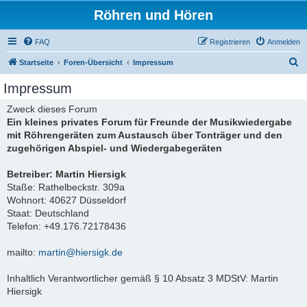
Röhren und Hören
FAQ
Registrieren
Anmelden
S
Startseite
Foren-Übersicht
Impressum
u
Impressum
c
Zweck dieses Forum
h
Ein kleines privates Forum für Freunde der Musikwiedergabe
e
mit Röhrengeräten zum Austausch über Tonträger und den
zugehörigen Abspiel- und Wiedergabegeräten
Betreiber: Martin Hiersigk
Staße: Rathelbeckstr. 309a
Wohnort: 40627 Düsseldorf
Staat: Deutschland
Telefon: +49.176.72178436
mailto:
martin@hiersigk.de
Inhaltlich Verantwortlicher gemäß § 10 Absatz 3 MDStV: Martin
Hiersigk