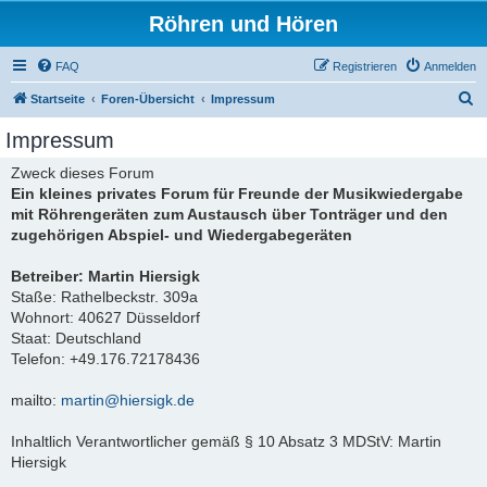
Röhren und Hören
FAQ
Registrieren
Anmelden
S
Startseite
Foren-Übersicht
Impressum
u
Impressum
c
Zweck dieses Forum
h
Ein kleines privates Forum für Freunde der Musikwiedergabe
e
mit Röhrengeräten zum Austausch über Tonträger und den
zugehörigen Abspiel- und Wiedergabegeräten
Betreiber: Martin Hiersigk
Staße: Rathelbeckstr. 309a
Wohnort: 40627 Düsseldorf
Staat: Deutschland
Telefon: +49.176.72178436
mailto:
martin@hiersigk.de
Inhaltlich Verantwortlicher gemäß § 10 Absatz 3 MDStV: Martin
Hiersigk