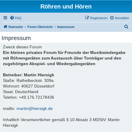
Röhren und Hören
FAQ
Registrieren
Anmelden
S
Startseite
Foren-Übersicht
Impressum
u
Impressum
c
Zweck dieses Forum
h
Ein kleines privates Forum für Freunde der Musikwiedergabe
e
mit Röhrengeräten zum Austausch über Tonträger und den
zugehörigen Abspiel- und Wiedergabegeräten
Betreiber: Martin Hiersigk
Staße: Rathelbeckstr. 309a
Wohnort: 40627 Düsseldorf
Staat: Deutschland
Telefon: +49.176.72178436
mailto:
martin@hiersigk.de
Inhaltlich Verantwortlicher gemäß § 10 Absatz 3 MDStV: Martin
Hiersigk