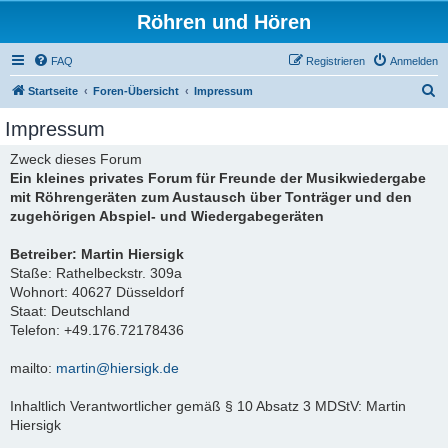
Röhren und Hören
FAQ
Registrieren
Anmelden
S
Startseite
Foren-Übersicht
Impressum
u
Impressum
c
Zweck dieses Forum
h
Ein kleines privates Forum für Freunde der Musikwiedergabe
e
mit Röhrengeräten zum Austausch über Tonträger und den
zugehörigen Abspiel- und Wiedergabegeräten
Betreiber: Martin Hiersigk
Staße: Rathelbeckstr. 309a
Wohnort: 40627 Düsseldorf
Staat: Deutschland
Telefon: +49.176.72178436
mailto:
martin@hiersigk.de
Inhaltlich Verantwortlicher gemäß § 10 Absatz 3 MDStV: Martin
Hiersigk