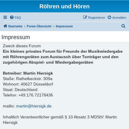
Röhren und Hören
FAQ
Registrieren
Anmelden
S
Startseite
Foren-Übersicht
Impressum
u
Impressum
c
Zweck dieses Forum
h
Ein kleines privates Forum für Freunde der Musikwiedergabe
e
mit Röhrengeräten zum Austausch über Tonträger und den
zugehörigen Abspiel- und Wiedergabegeräten
Betreiber: Martin Hiersigk
Staße: Rathelbeckstr. 309a
Wohnort: 40627 Düsseldorf
Staat: Deutschland
Telefon: +49.176.72178436
mailto:
martin@hiersigk.de
Inhaltlich Verantwortlicher gemäß § 10 Absatz 3 MDStV: Martin
Hiersigk