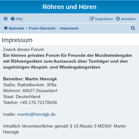
Röhren und Hören
FAQ
Registrieren
Anmelden
S
Startseite
Foren-Übersicht
Impressum
u
Impressum
c
Zweck dieses Forum
h
Ein kleines privates Forum für Freunde der Musikwiedergabe
e
mit Röhrengeräten zum Austausch über Tonträger und den
zugehörigen Abspiel- und Wiedergabegeräten
Betreiber: Martin Hiersigk
Staße: Rathelbeckstr. 309a
Wohnort: 40627 Düsseldorf
Staat: Deutschland
Telefon: +49.176.72178436
mailto:
martin@hiersigk.de
Inhaltlich Verantwortlicher gemäß § 10 Absatz 3 MDStV: Martin
Hiersigk