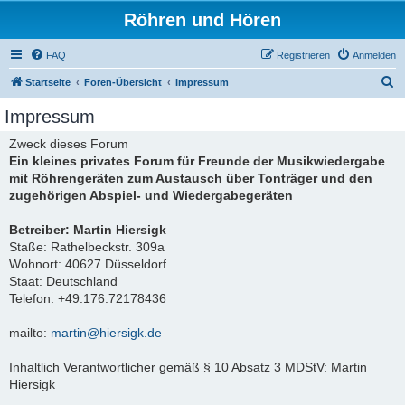
Röhren und Hören
FAQ
Registrieren
Anmelden
S
Startseite
Foren-Übersicht
Impressum
u
Impressum
c
Zweck dieses Forum
h
Ein kleines privates Forum für Freunde der Musikwiedergabe
e
mit Röhrengeräten zum Austausch über Tonträger und den
zugehörigen Abspiel- und Wiedergabegeräten
Betreiber: Martin Hiersigk
Staße: Rathelbeckstr. 309a
Wohnort: 40627 Düsseldorf
Staat: Deutschland
Telefon: +49.176.72178436
mailto:
martin@hiersigk.de
Inhaltlich Verantwortlicher gemäß § 10 Absatz 3 MDStV: Martin
Hiersigk